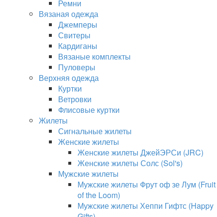
Ремни
Вязаная одежда
Джемперы
Свитеры
Кардиганы
Вязаные комплекты
Пуловеры
Верхняя одежда
Куртки
Ветровки
Флисовые куртки
Жилеты
Сигнальные жилеты
Женские жилеты
Женские жилеты ДжейЭРСи (JRC)
Женские жилеты Солс (Sol's)
Мужские жилеты
Мужские жилеты Фрут оф зе Лум (Fruit
of the Loom)
Мужские жилеты Хеппи Гифтс (Happy
Gifts)