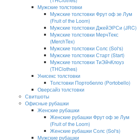
(THClothes)
Мужские толстовки
Мужские толстовки Фрут оф зе Лум
(Fruit of the Loom)
Мужские толстовки ДжейЭРСи (JRC)
Мужские толстовки МерчТекс
(MerchTex)
Мужские толстовки Солс (Sol's)
Мужские толстовки Старт (Start)
Мужские толстовки ТиЭйчКлоуз
(THClothes)
Унисекс толстовки
Толстовки Портобелло (Portobello)
Оверсайз толстовки
Свитшоты
Офисные рубашки
Женские рубашки
Женские рубашки Фрут оф зе Лум
(Fruit of the Loom)
Женские рубашки Солс (Sol's)
Мужские рубашки