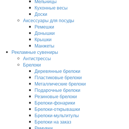
Мельницы
Кухонные весы
Доски
Аксессуары для посуды
Ремешки
Донышки
Крышки
Манжеты
Рекламные сувениры
Антистрессы
Брелоки
Деревянные брелоки
Пластиковые брелоки
Металлические брелоки
Подарочные брелоки
Резиновые брелоки
Брелоки-фонарики
Брелоки-открывашки
Брелоки-мультитулы
Брелоки на заказ
Ремувки