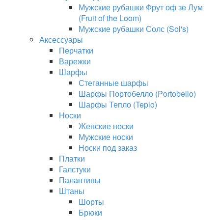
Мужские рубашки Фрут оф зе Лум
(Fruit of the Loom)
Мужские рубашки Солс (Sol's)
Аксессуары
Перчатки
Варежки
Шарфы
Стеганные шарфы
Шарфы Портобелло (Portobello)
Шарфы Тепло (Teplo)
Носки
Женские носки
Мужские носки
Носки под заказ
Платки
Галстуки
Палантины
Штаны
Шорты
Брюки