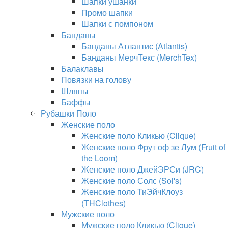
Шапки ушанки
Промо шапки
Шапки с помпоном
Банданы
Банданы Атлантис (Atlantis)
Банданы МерчТекс (MerchTex)
Балаклавы
Повязки на голову
Шляпы
Баффы
Рубашки Поло
Женские поло
Женские поло Кликью (Clique)
Женские поло Фрут оф зе Лум (Fruit of
the Loom)
Женские поло ДжейЭРСи (JRC)
Женские поло Солс (Sol's)
Женские поло ТиЭйчКлоуз
(THClothes)
Мужские поло
Мужские поло Кликью (Clique)