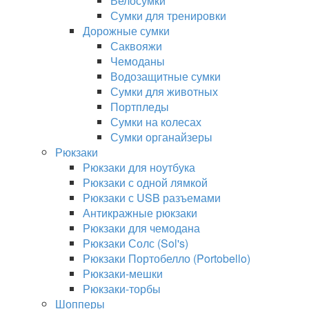
Велосумки
Сумки для тренировки
Дорожные сумки
Саквояжи
Чемоданы
Водозащитные сумки
Сумки для животных
Портпледы
Сумки на колесах
Сумки органайзеры
Рюкзаки
Рюкзаки для ноутбука
Рюкзаки с одной лямкой
Рюкзаки с USB разъемами
Антикражные рюкзаки
Рюкзаки для чемодана
Рюкзаки Солс (Sol's)
Рюкзаки Портобелло (Portobello)
Рюкзаки-мешки
Рюкзаки-торбы
Шопперы