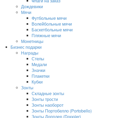
Флаги на заказ
Дождевики
Мячи
Футбольные мячи
Волейбольные мячи
Баскетбольные мячи
Пляжные мячи
Монетницы
Бизнес подарки
Награды
Стелы
Медали
Значки
Плакетки
Кубки
Зонты
Складные зонты
Зонты трости
Зонты наоборот
Зонты Портобелло (Portobello)
Зонты Допплер (Doppler)