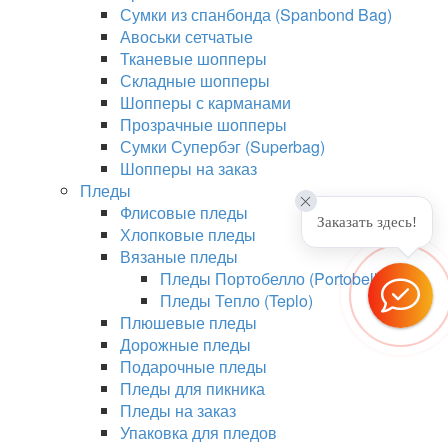
Сумки из спанбонда (Spanbond Bag)
Авоськи сетчатые
Тканевые шопперы
Складные шопперы
Шопперы с карманами
Прозрачные шопперы
Сумки Супербэг (Superbag)
Шопперы на заказ
Пледы
Флисовые пледы
Заказать здесь!
Хлопковые пледы
Вязаные пледы
Пледы Портобелло (Portobello)
Пледы Тепло (Teplo)
Плюшевые пледы
Дорожные пледы
Подарочные пледы
Пледы для пикника
Пледы на заказ
Упаковка для пледов