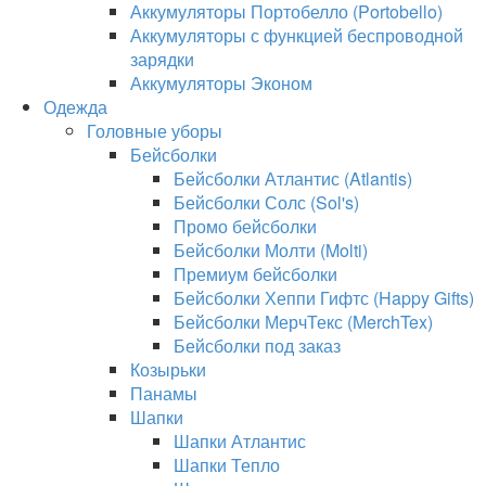
Аккумуляторы Портобелло (Portobello)
Аккумуляторы с функцией беспроводной
зарядки
Аккумуляторы Эконом
Одежда
Головные уборы
Бейсболки
Бейсболки Атлантис (Atlantis)
Бейсболки Солс (Sol's)
Промо бейсболки
Бейсболки Молти (Molti)
Премиум бейсболки
Бейсболки Хеппи Гифтс (Happy Gifts)
Бейсболки МерчТекс (MerchTex)
Бейсболки под заказ
Козырьки
Панамы
Шапки
Шапки Атлантис
Шапки Тепло