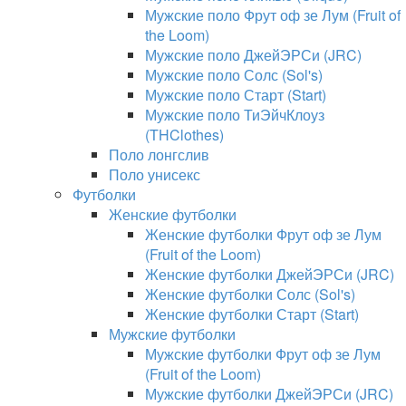
Мужские поло Фрут оф зе Лум (Fruit of
the Loom)
Мужские поло ДжейЭРСи (JRC)
Мужские поло Солс (Sol's)
Мужские поло Старт (Start)
Мужские поло ТиЭйчКлоуз
(THClothes)
Поло лонгслив
Поло унисекс
Футболки
Женские футболки
Женские футболки Фрут оф зе Лум
(Fruit of the Loom)
Женские футболки ДжейЭРСи (JRC)
Женские футболки Солс (Sol's)
Женские футболки Старт (Start)
Мужские футболки
Мужские футболки Фрут оф зе Лум
(Fruit of the Loom)
Мужские футболки ДжейЭРСи (JRC)