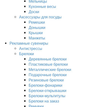
Мельницы
Кухонные весы
Доски
Аксессуары для посуды
Ремешки
Донышки
Крышки
Манжеты
Рекламные сувениры
Антистрессы
Брелоки
Деревянные брелоки
Пластиковые брелоки
Металлические брелоки
Подарочные брелоки
Резиновые брелоки
Брелоки-фонарики
Брелоки-открывашки
Брелоки-мультитулы
Брелоки на заказ
Ремувки