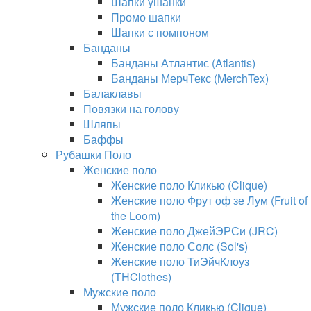
Шапки ушанки
Промо шапки
Шапки с помпоном
Банданы
Банданы Атлантис (Atlantis)
Банданы МерчТекс (MerchTex)
Балаклавы
Повязки на голову
Шляпы
Баффы
Рубашки Поло
Женские поло
Женские поло Кликью (Clique)
Женские поло Фрут оф зе Лум (Fruit of
the Loom)
Женские поло ДжейЭРСи (JRC)
Женские поло Солс (Sol's)
Женские поло ТиЭйчКлоуз
(THClothes)
Мужские поло
Мужские поло Кликью (Clique)