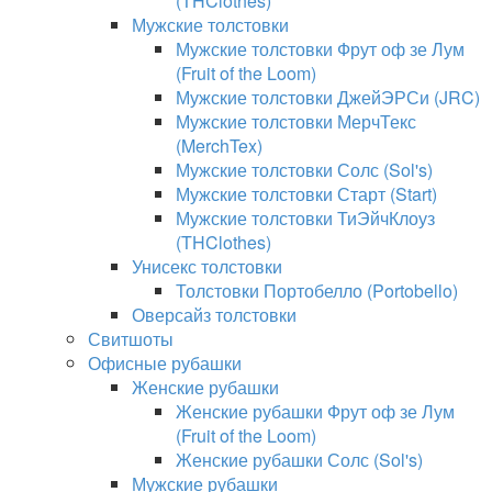
(THClothes)
Мужские толстовки
Мужские толстовки Фрут оф зе Лум
(Fruit of the Loom)
Мужские толстовки ДжейЭРСи (JRC)
Мужские толстовки МерчТекс
(MerchTex)
Мужские толстовки Солс (Sol's)
Мужские толстовки Старт (Start)
Мужские толстовки ТиЭйчКлоуз
(THClothes)
Унисекс толстовки
Толстовки Портобелло (Portobello)
Оверсайз толстовки
Свитшоты
Офисные рубашки
Женские рубашки
Женские рубашки Фрут оф зе Лум
(Fruit of the Loom)
Женские рубашки Солс (Sol's)
Мужские рубашки