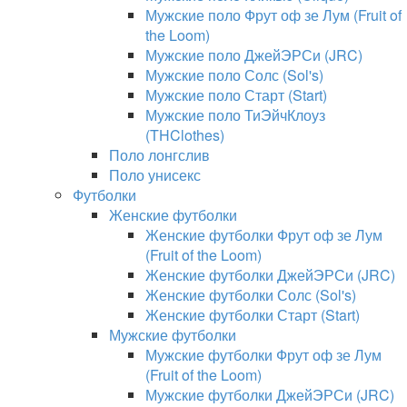
Мужские поло Фрут оф зе Лум (Fruit of
the Loom)
Мужские поло ДжейЭРСи (JRC)
Мужские поло Солс (Sol's)
Мужские поло Старт (Start)
Мужские поло ТиЭйчКлоуз
(THClothes)
Поло лонгслив
Поло унисекс
Футболки
Женские футболки
Женские футболки Фрут оф зе Лум
(Fruit of the Loom)
Женские футболки ДжейЭРСи (JRC)
Женские футболки Солс (Sol's)
Женские футболки Старт (Start)
Мужские футболки
Мужские футболки Фрут оф зе Лум
(Fruit of the Loom)
Мужские футболки ДжейЭРСи (JRC)