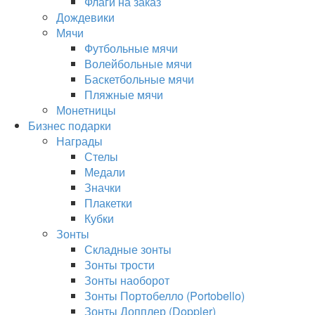
Флаги на заказ
Дождевики
Мячи
Футбольные мячи
Волейбольные мячи
Баскетбольные мячи
Пляжные мячи
Монетницы
Бизнес подарки
Награды
Стелы
Медали
Значки
Плакетки
Кубки
Зонты
Складные зонты
Зонты трости
Зонты наоборот
Зонты Портобелло (Portobello)
Зонты Допплер (Doppler)