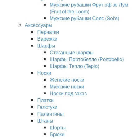
Мужские рубашки Фрут оф зе Лум
(Fruit of the Loom)
Мужские рубашки Солс (Sol's)
Аксессуары
Перчатки
Варежки
Шарфы
Стеганные шарфы
Шарфы Портобелло (Portobello)
Шарфы Тепло (Teplo)
Носки
Женские носки
Мужские носки
Носки под заказ
Платки
Галстуки
Палантины
Штаны
Шорты
Брюки