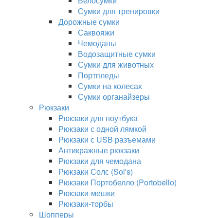
Велосумки
Сумки для тренировки
Дорожные сумки
Саквояжи
Чемоданы
Водозащитные сумки
Сумки для животных
Портпледы
Сумки на колесах
Сумки органайзеры
Рюкзаки
Рюкзаки для ноутбука
Рюкзаки с одной лямкой
Рюкзаки с USB разъемами
Антикражные рюкзаки
Рюкзаки для чемодана
Рюкзаки Солс (Sol's)
Рюкзаки Портобелло (Portobello)
Рюкзаки-мешки
Рюкзаки-торбы
Шопперы