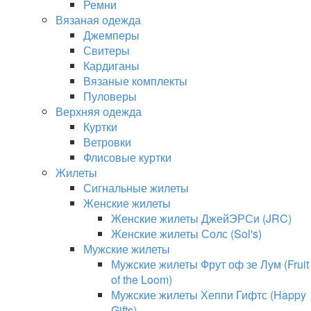
Ремни
Вязаная одежда
Джемперы
Свитеры
Кардиганы
Вязаные комплекты
Пуловеры
Верхняя одежда
Куртки
Ветровки
Флисовые куртки
Жилеты
Сигнальные жилеты
Женские жилеты
Женские жилеты ДжейЭРСи (JRC)
Женские жилеты Солс (Sol's)
Мужские жилеты
Мужские жилеты Фрут оф зе Лум (Fruit
of the Loom)
Мужские жилеты Хеппи Гифтс (Happy
Gifts)