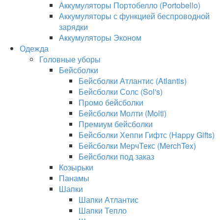
Аккумуляторы Портобелло (Portobello)
Аккумуляторы с функцией беспроводной
зарядки
Аккумуляторы Эконом
Одежда
Головные уборы
Бейсболки
Бейсболки Атлантис (Atlantis)
Бейсболки Солс (Sol's)
Промо бейсболки
Бейсболки Молти (Molti)
Премиум бейсболки
Бейсболки Хеппи Гифтс (Happy Gifts)
Бейсболки МерчТекс (MerchTex)
Бейсболки под заказ
Козырьки
Панамы
Шапки
Шапки Атлантис
Шапки Тепло