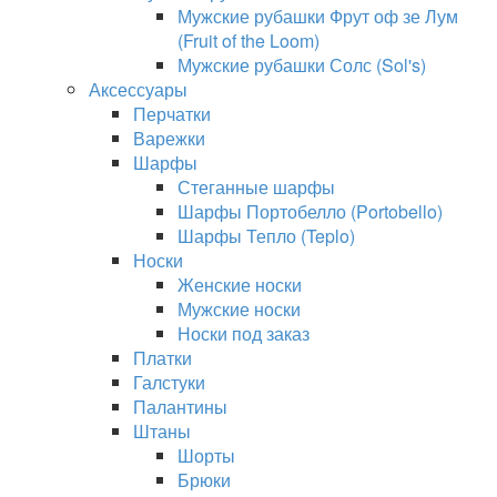
Мужские рубашки Фрут оф зе Лум
(Fruit of the Loom)
Мужские рубашки Солс (Sol's)
Аксессуары
Перчатки
Варежки
Шарфы
Стеганные шарфы
Шарфы Портобелло (Portobello)
Шарфы Тепло (Teplo)
Носки
Женские носки
Мужские носки
Носки под заказ
Платки
Галстуки
Палантины
Штаны
Шорты
Брюки