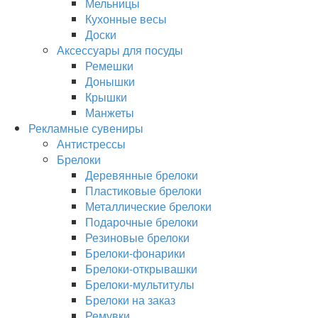
Мельницы
Кухонные весы
Доски
Аксессуары для посуды
Ремешки
Донышки
Крышки
Манжеты
Рекламные сувениры
Антистрессы
Брелоки
Деревянные брелоки
Пластиковые брелоки
Металлические брелоки
Подарочные брелоки
Резиновые брелоки
Брелоки-фонарики
Брелоки-открывашки
Брелоки-мультитулы
Брелоки на заказ
Ремувки