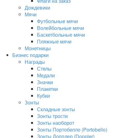
Флаги на заказ
Дождевики
Мячи
Футбольные мячи
Волейбольные мячи
Баскетбольные мячи
Пляжные мячи
Монетницы
Бизнес подарки
Награды
Стелы
Медали
Значки
Плакетки
Кубки
Зонты
Складные зонты
Зонты трости
Зонты наоборот
Зонты Портобелло (Portobello)
Зонты Допплер (Doppler)