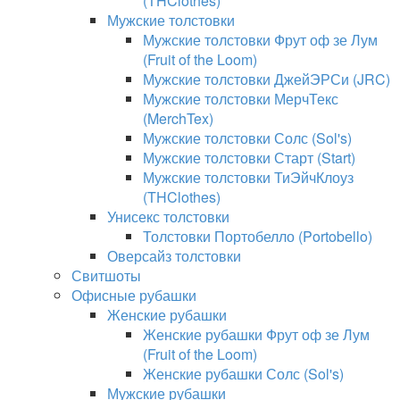
(THClothes)
Мужские толстовки
Мужские толстовки Фрут оф зе Лум
(Fruit of the Loom)
Мужские толстовки ДжейЭРСи (JRC)
Мужские толстовки МерчТекс
(MerchTex)
Мужские толстовки Солс (Sol's)
Мужские толстовки Старт (Start)
Мужские толстовки ТиЭйчКлоуз
(THClothes)
Унисекс толстовки
Толстовки Портобелло (Portobello)
Оверсайз толстовки
Свитшоты
Офисные рубашки
Женские рубашки
Женские рубашки Фрут оф зе Лум
(Fruit of the Loom)
Женские рубашки Солс (Sol's)
Мужские рубашки