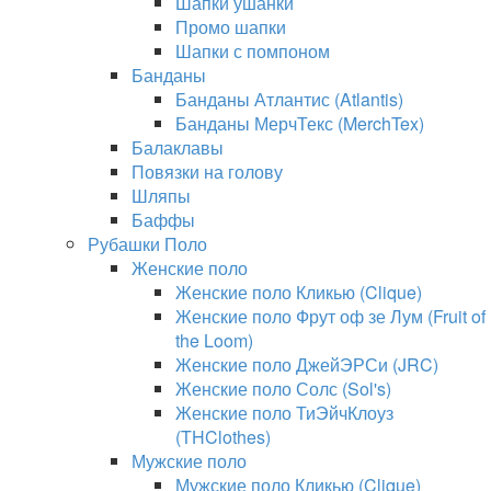
Шапки ушанки
Промо шапки
Шапки с помпоном
Банданы
Банданы Атлантис (Atlantis)
Банданы МерчТекс (MerchTex)
Балаклавы
Повязки на голову
Шляпы
Баффы
Рубашки Поло
Женские поло
Женские поло Кликью (Clique)
Женские поло Фрут оф зе Лум (Fruit of
the Loom)
Женские поло ДжейЭРСи (JRC)
Женские поло Солс (Sol's)
Женские поло ТиЭйчКлоуз
(THClothes)
Мужские поло
Мужские поло Кликью (Clique)