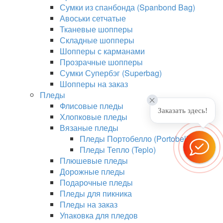
Сумки из спанбонда (Spanbond Bag)
Авоськи сетчатые
Тканевые шопперы
Складные шопперы
Шопперы с карманами
Прозрачные шопперы
Сумки Супербэг (Superbag)
Шопперы на заказ
Пледы
Флисовые пледы
Заказать здесь!
Хлопковые пледы
Вязаные пледы
Пледы Портобелло (Portobello)
Пледы Тепло (Teplo)
Плюшевые пледы
Дорожные пледы
Подарочные пледы
Пледы для пикника
Пледы на заказ
Упаковка для пледов