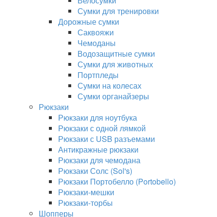
Велосумки
Сумки для тренировки
Дорожные сумки
Саквояжи
Чемоданы
Водозащитные сумки
Сумки для животных
Портпледы
Сумки на колесах
Сумки органайзеры
Рюкзаки
Рюкзаки для ноутбука
Рюкзаки с одной лямкой
Рюкзаки с USB разъемами
Антикражные рюкзаки
Рюкзаки для чемодана
Рюкзаки Солс (Sol's)
Рюкзаки Портобелло (Portobello)
Рюкзаки-мешки
Рюкзаки-торбы
Шопперы