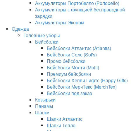
Аккумуляторы Портобелло (Portobello)
Аккумуляторы с функцией беспроводной
зарядки
Аккумуляторы Эконом
Одежда
Головные уборы
Бейсболки
Бейсболки Атлантис (Atlantis)
Бейсболки Солс (Sol's)
Промо бейсболки
Бейсболки Молти (Molti)
Премиум бейсболки
Бейсболки Хеппи Гифтс (Happy Gifts)
Бейсболки МерчТекс (MerchTex)
Бейсболки под заказ
Козырьки
Панамы
Шапки
Шапки Атлантис
Шапки Тепло