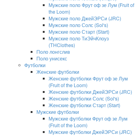
Мужские поло Фрут оф зе Лум (Fruit of
the Loom)
Мужские поло ДжейЭРСи (JRC)
Мужские поло Солс (Sol's)
Мужские поло Старт (Start)
Мужские поло ТиЭйчКлоуз
(THClothes)
Поло лонгслив
Поло унисекс
Футболки
Женские футболки
Женские футболки Фрут оф зе Лум
(Fruit of the Loom)
Женские футболки ДжейЭРСи (JRC)
Женские футболки Солс (Sol's)
Женские футболки Старт (Start)
Мужские футболки
Мужские футболки Фрут оф зе Лум
(Fruit of the Loom)
Мужские футболки ДжейЭРСи (JRC)