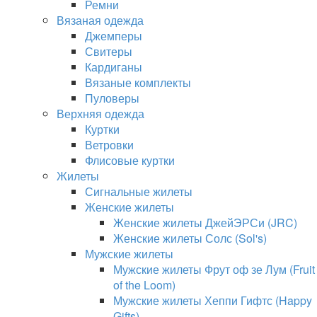
Ремни
Вязаная одежда
Джемперы
Свитеры
Кардиганы
Вязаные комплекты
Пуловеры
Верхняя одежда
Куртки
Ветровки
Флисовые куртки
Жилеты
Сигнальные жилеты
Женские жилеты
Женские жилеты ДжейЭРСи (JRC)
Женские жилеты Солс (Sol's)
Мужские жилеты
Мужские жилеты Фрут оф зе Лум (Fruit
of the Loom)
Мужские жилеты Хеппи Гифтс (Happy
Gifts)