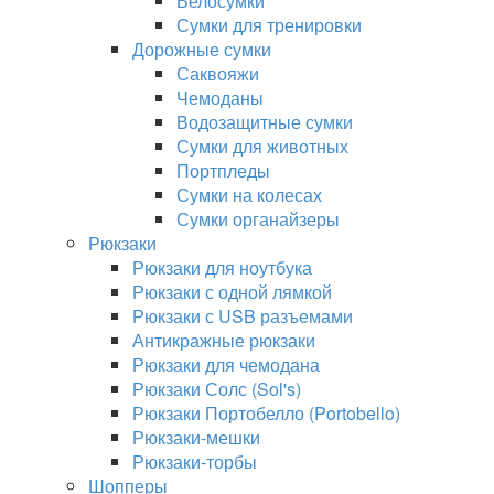
Велосумки
Сумки для тренировки
Дорожные сумки
Саквояжи
Чемоданы
Водозащитные сумки
Сумки для животных
Портпледы
Сумки на колесах
Сумки органайзеры
Рюкзаки
Рюкзаки для ноутбука
Рюкзаки с одной лямкой
Рюкзаки с USB разъемами
Антикражные рюкзаки
Рюкзаки для чемодана
Рюкзаки Солс (Sol's)
Рюкзаки Портобелло (Portobello)
Рюкзаки-мешки
Рюкзаки-торбы
Шопперы