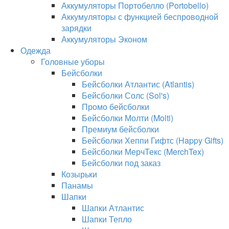
Аккумуляторы Портобелло (Portobello)
Аккумуляторы с функцией беспроводной
зарядки
Аккумуляторы Эконом
Одежда
Головные уборы
Бейсболки
Бейсболки Атлантис (Atlantis)
Бейсболки Солс (Sol's)
Промо бейсболки
Бейсболки Молти (Molti)
Премиум бейсболки
Бейсболки Хеппи Гифтс (Happy Gifts)
Бейсболки МерчТекс (MerchTex)
Бейсболки под заказ
Козырьки
Панамы
Шапки
Шапки Атлантис
Шапки Тепло