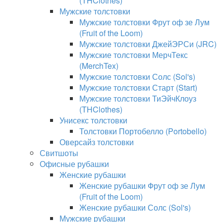
(THClothes)
Мужские толстовки
Мужские толстовки Фрут оф зе Лум
(Fruit of the Loom)
Мужские толстовки ДжейЭРСи (JRC)
Мужские толстовки МерчТекс
(MerchTex)
Мужские толстовки Солс (Sol's)
Мужские толстовки Старт (Start)
Мужские толстовки ТиЭйчКлоуз
(THClothes)
Унисекс толстовки
Толстовки Портобелло (Portobello)
Оверсайз толстовки
Свитшоты
Офисные рубашки
Женские рубашки
Женские рубашки Фрут оф зе Лум
(Fruit of the Loom)
Женские рубашки Солс (Sol's)
Мужские рубашки