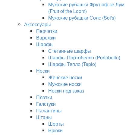
Мужские рубашки Фрут оф зе Лум
(Fruit of the Loom)
Мужские рубашки Солс (Sol's)
Аксессуары
Перчатки
Варежки
Шарфы
Стеганные шарфы
Шарфы Портобелло (Portobello)
Шарфы Тепло (Teplo)
Носки
Женские носки
Мужские носки
Носки под заказ
Платки
Галстуки
Палантины
Штаны
Шорты
Брюки