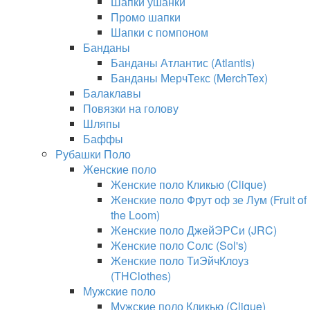
Шапки ушанки
Промо шапки
Шапки с помпоном
Банданы
Банданы Атлантис (Atlantis)
Банданы МерчТекс (MerchTex)
Балаклавы
Повязки на голову
Шляпы
Баффы
Рубашки Поло
Женские поло
Женские поло Кликью (Clique)
Женские поло Фрут оф зе Лум (Fruit of
the Loom)
Женские поло ДжейЭРСи (JRC)
Женские поло Солс (Sol's)
Женские поло ТиЭйчКлоуз
(THClothes)
Мужские поло
Мужские поло Кликью (Clique)