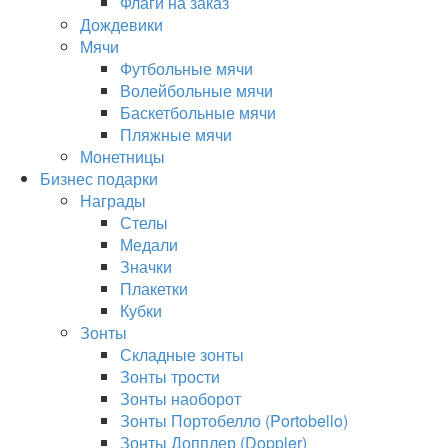
Флаги на заказ
Дождевики
Мячи
Футбольные мячи
Волейбольные мячи
Баскетбольные мячи
Пляжные мячи
Монетницы
Бизнес подарки
Награды
Стелы
Медали
Значки
Плакетки
Кубки
Зонты
Складные зонты
Зонты трости
Зонты наоборот
Зонты Портобелло (Portobello)
Зонты Допплер (Doppler)