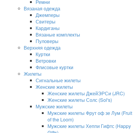
Ремни
Вязаная одежда
Джемперы
Свитеры
Кардиганы
Вязаные комплекты
Пуловеры
Верхняя одежда
Куртки
Ветровки
Флисовые куртки
Жилеты
Сигнальные жилеты
Женские жилеты
Женские жилеты ДжейЭРСи (JRC)
Женские жилеты Солс (Sol's)
Мужские жилеты
Мужские жилеты Фрут оф зе Лум (Fruit
of the Loom)
Мужские жилеты Хеппи Гифтс (Happy
Gifts)