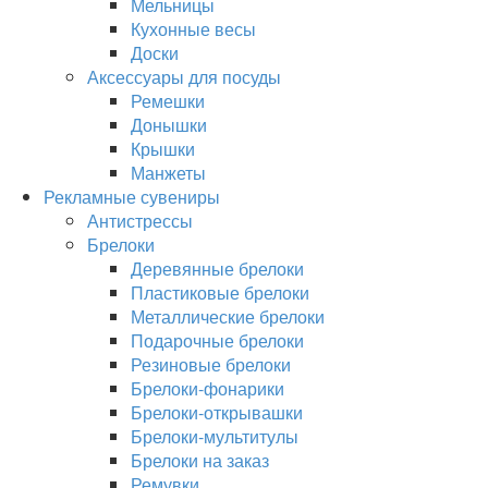
Мельницы
Кухонные весы
Доски
Аксессуары для посуды
Ремешки
Донышки
Крышки
Манжеты
Рекламные сувениры
Антистрессы
Брелоки
Деревянные брелоки
Пластиковые брелоки
Металлические брелоки
Подарочные брелоки
Резиновые брелоки
Брелоки-фонарики
Брелоки-открывашки
Брелоки-мультитулы
Брелоки на заказ
Ремувки