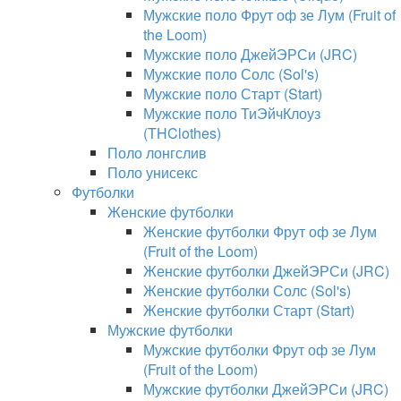
Мужские поло Фрут оф зе Лум (Fruit of
the Loom)
Мужские поло ДжейЭРСи (JRC)
Мужские поло Солс (Sol's)
Мужские поло Старт (Start)
Мужские поло ТиЭйчКлоуз
(THClothes)
Поло лонгслив
Поло унисекс
Футболки
Женские футболки
Женские футболки Фрут оф зе Лум
(Fruit of the Loom)
Женские футболки ДжейЭРСи (JRC)
Женские футболки Солс (Sol's)
Женские футболки Старт (Start)
Мужские футболки
Мужские футболки Фрут оф зе Лум
(Fruit of the Loom)
Мужские футболки ДжейЭРСи (JRC)