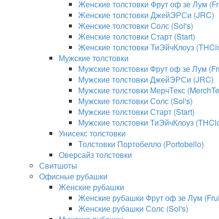
Женские толстовки Фрут оф зе Лум (Fru
Женские толстовки ДжейЭРСи (JRC)
Женские толстовки Солс (Sol's)
Женские толстовки Старт (Start)
Женские толстовки ТиЭйчКлоуз (THClo
Мужские толстовки
Мужские толстовки Фрут оф зе Лум (Fru
Мужские толстовки ДжейЭРСи (JRC)
Мужские толстовки МерчТекс (MerchTe
Мужские толстовки Солс (Sol's)
Мужские толстовки Старт (Start)
Мужские толстовки ТиЭйчКлоуз (THClo
Унисекс толстовки
Толстовки Портобелло (Portobello)
Оверсайз толстовки
Свитшоты
Офисные рубашки
Женские рубашки
Женские рубашки Фрут оф зе Лум (Fruit
Женские рубашки Солс (Sol's)