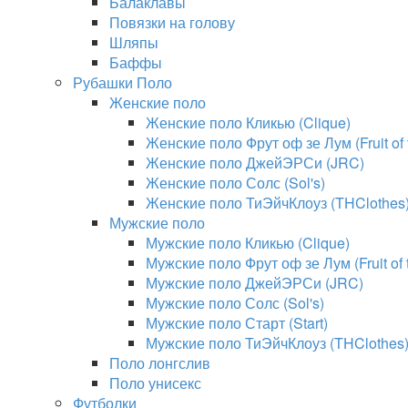
Балаклавы
Повязки на голову
Шляпы
Баффы
Рубашки Поло
Женские поло
Женские поло Кликью (Clique)
Женские поло Фрут оф зе Лум (Fruit of
Женские поло ДжейЭРСи (JRC)
Женские поло Солс (Sol's)
Женские поло ТиЭйчКлоуз (THClothes
Мужские поло
Мужские поло Кликью (Clique)
Мужские поло Фрут оф зе Лум (Fruit of
Мужские поло ДжейЭРСи (JRC)
Мужские поло Солс (Sol's)
Мужские поло Старт (Start)
Мужские поло ТиЭйчКлоуз (THClothes
Поло лонгслив
Поло унисекс
Футболки