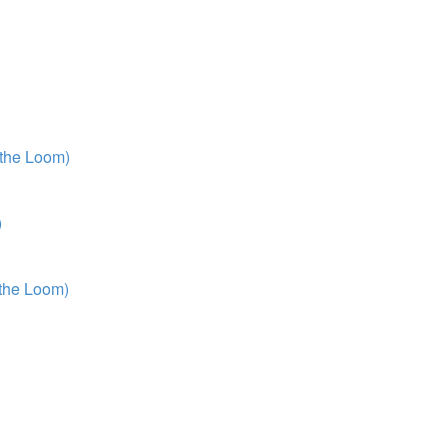
 the Loom)
)
 the Loom)
)