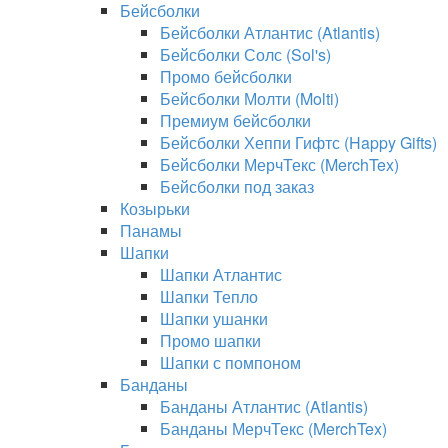
Бейсболки
Бейсболки Атлантис (Atlantis)
Бейсболки Солс (Sol's)
Промо бейсболки
Бейсболки Молти (Molti)
Премиум бейсболки
Бейсболки Хеппи Гифтс (Happy Gifts)
Бейсболки МерчТекс (MerchTex)
Бейсболки под заказ
Козырьки
Панамы
Шапки
Шапки Атлантис
Шапки Тепло
Шапки ушанки
Промо шапки
Шапки с помпоном
Банданы
Банданы Атлантис (Atlantis)
Банданы МерчТекс (MerchTex)