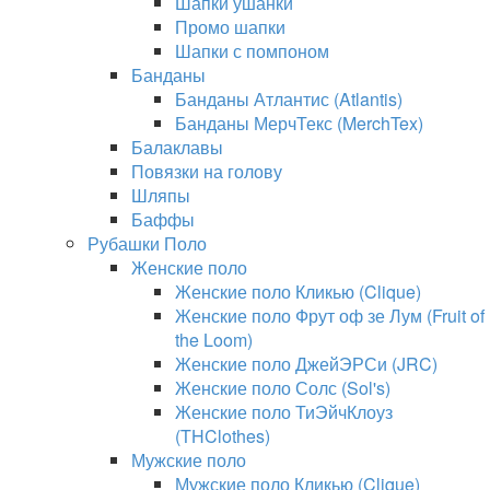
Шапки ушанки
Промо шапки
Шапки с помпоном
Банданы
Банданы Атлантис (Atlantis)
Банданы МерчТекс (MerchTex)
Балаклавы
Повязки на голову
Шляпы
Баффы
Рубашки Поло
Женские поло
Женские поло Кликью (Clique)
Женские поло Фрут оф зе Лум (Fruit of
the Loom)
Женские поло ДжейЭРСи (JRC)
Женские поло Солс (Sol's)
Женские поло ТиЭйчКлоуз
(THClothes)
Мужские поло
Мужские поло Кликью (Clique)