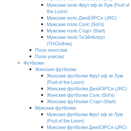
Мужские поло Фрут оф зе Лум (Fruit of
the Loom)
Мужские поло ДжейЭРСи (JRC)
Мужские поло Солс (Sol's)
Мужские поло Старт (Start)
Мужские поло ТиЭйчКлоуз
(THClothes)
Поло лонгслив
Поло унисекс
Футболки
Женские футболки
Женские футболки Фрут оф зе Лум
(Fruit of the Loom)
Женские футболки ДжейЭРСи (JRC)
Женские футболки Солс (Sol's)
Женские футболки Старт (Start)
Мужские футболки
Мужские футболки Фрут оф зе Лум
(Fruit of the Loom)
Мужские футболки ДжейЭРСи (JRC)