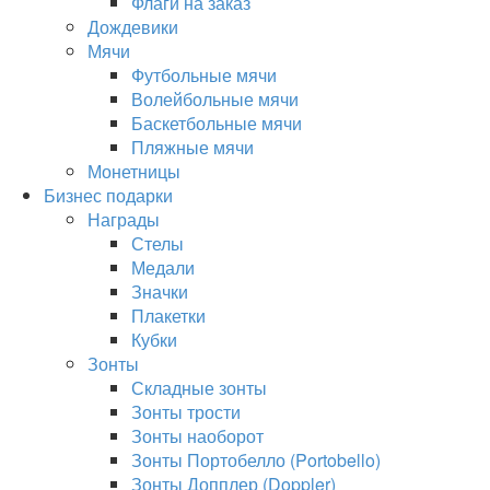
Флаги на заказ
Дождевики
Мячи
Футбольные мячи
Волейбольные мячи
Баскетбольные мячи
Пляжные мячи
Монетницы
Бизнес подарки
Награды
Стелы
Медали
Значки
Плакетки
Кубки
Зонты
Складные зонты
Зонты трости
Зонты наоборот
Зонты Портобелло (Portobello)
Зонты Допплер (Doppler)