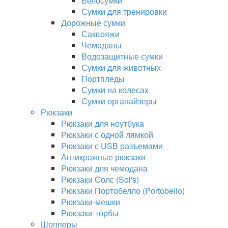
Велосумки
Сумки для тренировки
Дорожные сумки
Саквояжи
Чемоданы
Водозащитные сумки
Сумки для животных
Портпледы
Сумки на колесах
Сумки органайзеры
Рюкзаки
Рюкзаки для ноутбука
Рюкзаки с одной лямкой
Рюкзаки с USB разъемами
Антикражные рюкзаки
Рюкзаки для чемодана
Рюкзаки Солс (Sol's)
Рюкзаки Портобелло (Portobello)
Рюкзаки-мешки
Рюкзаки-торбы
Шопперы