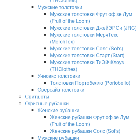
(THClothes)
Мужские толстовки
Мужские толстовки Фрут оф зе Лум
(Fruit of the Loom)
Мужские толстовки ДжейЭРСи (JRC)
Мужские толстовки МерчТекс
(MerchTex)
Мужские толстовки Солс (Sol's)
Мужские толстовки Старт (Start)
Мужские толстовки ТиЭйчКлоуз
(THClothes)
Унисекс толстовки
Толстовки Портобелло (Portobello)
Оверсайз толстовки
Свитшоты
Офисные рубашки
Женские рубашки
Женские рубашки Фрут оф зе Лум
(Fruit of the Loom)
Женские рубашки Солс (Sol's)
Мужские рубашки