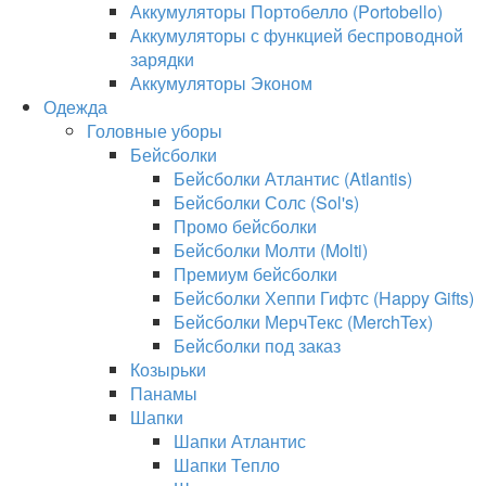
Аккумуляторы Портобелло (Portobello)
Аккумуляторы с функцией беспроводной
зарядки
Аккумуляторы Эконом
Одежда
Головные уборы
Бейсболки
Бейсболки Атлантис (Atlantis)
Бейсболки Солс (Sol's)
Промо бейсболки
Бейсболки Молти (Molti)
Премиум бейсболки
Бейсболки Хеппи Гифтс (Happy Gifts)
Бейсболки МерчТекс (MerchTex)
Бейсболки под заказ
Козырьки
Панамы
Шапки
Шапки Атлантис
Шапки Тепло