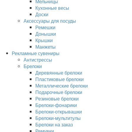
Мельницы
Кухонные весы
Доски
Аксессуары для посуды
Ремешки
Донышки
Крышки
Манжеты
Рекламные сувениры
Антистрессы
Брелоки
Деревянные брелоки
Пластиковые брелоки
Металлические брелоки
Подарочные брелоки
Резиновые брелоки
Брелоки-фонарики
Брелоки-открывашки
Брелоки-мультитулы
Брелоки на заказ
Ремувки