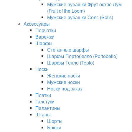
Мужские рубашки Фрут оф зе Лум
(Fruit of the Loom)
Мужские рубашки Солс (Sol's)
Аксессуары
Перчатки
Варежки
Шарфы
Стеганные шарфы
Шарфы Портобелло (Portobello)
Шарфы Тепло (Teplo)
Носки
Женские носки
Мужские носки
Носки под заказ
Платки
Галстуки
Палантины
Штаны
Шорты
Брюки