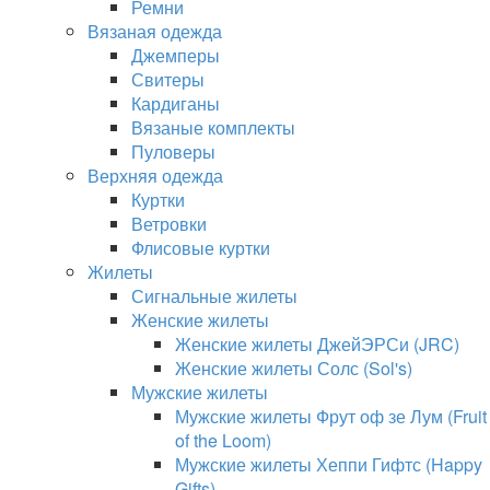
Ремни
Вязаная одежда
Джемперы
Свитеры
Кардиганы
Вязаные комплекты
Пуловеры
Верхняя одежда
Куртки
Ветровки
Флисовые куртки
Жилеты
Сигнальные жилеты
Женские жилеты
Женские жилеты ДжейЭРСи (JRC)
Женские жилеты Солс (Sol's)
Мужские жилеты
Мужские жилеты Фрут оф зе Лум (Fruit
of the Loom)
Мужские жилеты Хеппи Гифтс (Happy
Gifts)