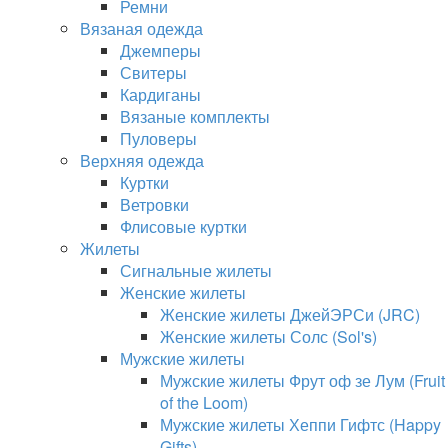
Ремни
Вязаная одежда
Джемперы
Свитеры
Кардиганы
Вязаные комплекты
Пуловеры
Верхняя одежда
Куртки
Ветровки
Флисовые куртки
Жилеты
Сигнальные жилеты
Женские жилеты
Женские жилеты ДжейЭРСи (JRC)
Женские жилеты Солс (Sol's)
Мужские жилеты
Мужские жилеты Фрут оф зе Лум (Fruit
of the Loom)
Мужские жилеты Хеппи Гифтс (Happy
Gifts)