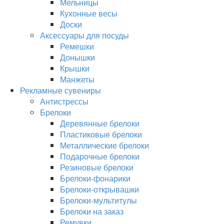
Мельницы
Кухонные весы
Доски
Аксессуары для посуды
Ремешки
Донышки
Крышки
Манжеты
Рекламные сувениры
Антистрессы
Брелоки
Деревянные брелоки
Пластиковые брелоки
Металлические брелоки
Подарочные брелоки
Резиновые брелоки
Брелоки-фонарики
Брелоки-открывашки
Брелоки-мультитулы
Брелоки на заказ
Ремувки