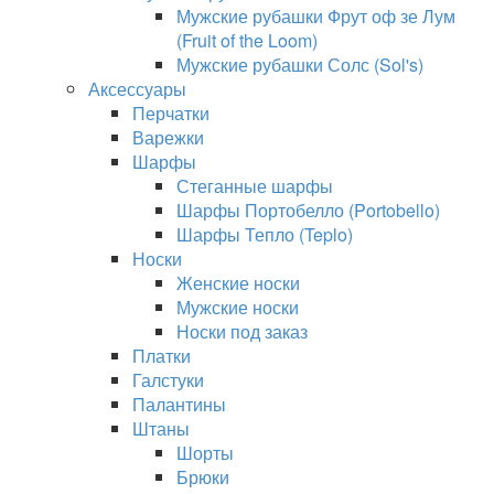
Мужские рубашки Фрут оф зе Лум
(Fruit of the Loom)
Мужские рубашки Солс (Sol's)
Аксессуары
Перчатки
Варежки
Шарфы
Стеганные шарфы
Шарфы Портобелло (Portobello)
Шарфы Тепло (Teplo)
Носки
Женские носки
Мужские носки
Носки под заказ
Платки
Галстуки
Палантины
Штаны
Шорты
Брюки