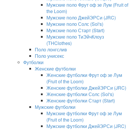
Мужские поло Фрут оф зе Лум (Fruit of
the Loom)
Мужские поло ДжейЭРСи (JRC)
Мужские поло Солс (Sol's)
Мужские поло Старт (Start)
Мужские поло ТиЭйчКлоуз
(THClothes)
Поло лонгслив
Поло унисекс
Футболки
Женские футболки
Женские футболки Фрут оф зе Лум
(Fruit of the Loom)
Женские футболки ДжейЭРСи (JRC)
Женские футболки Солс (Sol's)
Женские футболки Старт (Start)
Мужские футболки
Мужские футболки Фрут оф зе Лум
(Fruit of the Loom)
Мужские футболки ДжейЭРСи (JRC)