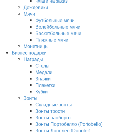
Флаги на заказ
Дождевики
Мячи
Футбольные мячи
Волейбольные мячи
Баскетбольные мячи
Пляжные мячи
Монетницы
Бизнес подарки
Награды
Стелы
Медали
Значки
Плакетки
Кубки
Зонты
Складные зонты
Зонты трости
Зонты наоборот
Зонты Портобелло (Portobello)
Зонты Допплер (Doppler)