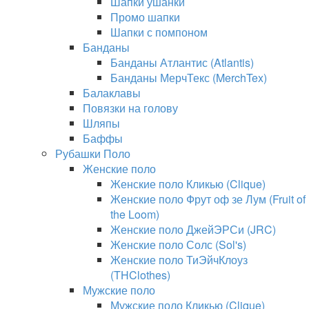
Шапки ушанки
Промо шапки
Шапки с помпоном
Банданы
Банданы Атлантис (Atlantis)
Банданы МерчТекс (MerchTex)
Балаклавы
Повязки на голову
Шляпы
Баффы
Рубашки Поло
Женские поло
Женские поло Кликью (Clique)
Женские поло Фрут оф зе Лум (Fruit of
the Loom)
Женские поло ДжейЭРСи (JRC)
Женские поло Солс (Sol's)
Женские поло ТиЭйчКлоуз
(THClothes)
Мужские поло
Мужские поло Кликью (Clique)