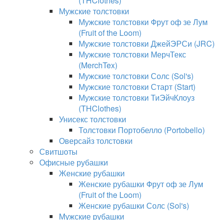
(THClothes)
Мужские толстовки
Мужские толстовки Фрут оф зе Лум
(Fruit of the Loom)
Мужские толстовки ДжейЭРСи (JRC)
Мужские толстовки МерчТекс
(MerchTex)
Мужские толстовки Солс (Sol's)
Мужские толстовки Старт (Start)
Мужские толстовки ТиЭйчКлоуз
(THClothes)
Унисекс толстовки
Толстовки Портобелло (Portobello)
Оверсайз толстовки
Свитшоты
Офисные рубашки
Женские рубашки
Женские рубашки Фрут оф зе Лум
(Fruit of the Loom)
Женские рубашки Солс (Sol's)
Мужские рубашки