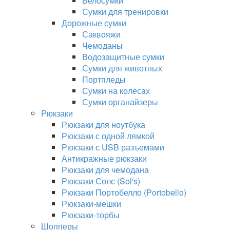
Велосумки
Сумки для тренировки
Дорожные сумки
Саквояжи
Чемоданы
Водозащитные сумки
Сумки для животных
Портпледы
Сумки на колесах
Сумки органайзеры
Рюкзаки
Рюкзаки для ноутбука
Рюкзаки с одной лямкой
Рюкзаки с USB разъемами
Антикражные рюкзаки
Рюкзаки для чемодана
Рюкзаки Солс (Sol's)
Рюкзаки Портобелло (Portobello)
Рюкзаки-мешки
Рюкзаки-торбы
Шопперы