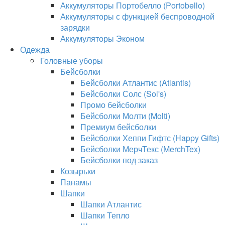
Аккумуляторы Портобелло (Portobello)
Аккумуляторы с функцией беспроводной
зарядки
Аккумуляторы Эконом
Одежда
Головные уборы
Бейсболки
Бейсболки Атлантис (Atlantis)
Бейсболки Солс (Sol's)
Промо бейсболки
Бейсболки Молти (Molti)
Премиум бейсболки
Бейсболки Хеппи Гифтс (Happy Gifts)
Бейсболки МерчТекс (MerchTex)
Бейсболки под заказ
Козырьки
Панамы
Шапки
Шапки Атлантис
Шапки Тепло