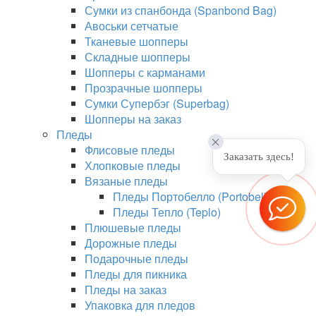
Сумки из спанбонда (Spanbond Bag)
Авоськи сетчатые
Тканевые шопперы
Складные шопперы
Шопперы с карманами
Прозрачные шопперы
Сумки Супербэг (Superbag)
Шопперы на заказ
Пледы
Флисовые пледы
Заказать здесь!
Хлопковые пледы
Вязаные пледы
Пледы Портобелло (Portobello)
Пледы Тепло (Teplo)
Плюшевые пледы
Дорожные пледы
Подарочные пледы
Пледы для пикника
Пледы на заказ
Упаковка для пледов