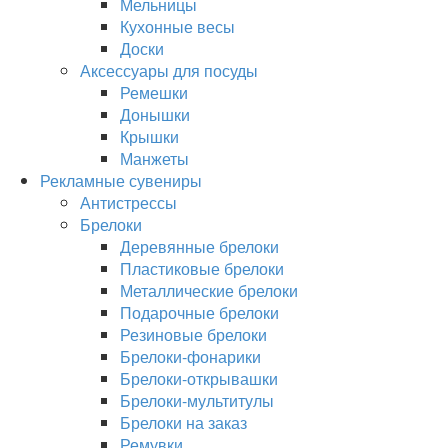
Мельницы
Кухонные весы
Доски
Аксессуары для посуды
Ремешки
Донышки
Крышки
Манжеты
Рекламные сувениры
Антистрессы
Брелоки
Деревянные брелоки
Пластиковые брелоки
Металлические брелоки
Подарочные брелоки
Резиновые брелоки
Брелоки-фонарики
Брелоки-открывашки
Брелоки-мультитулы
Брелоки на заказ
Ремувки