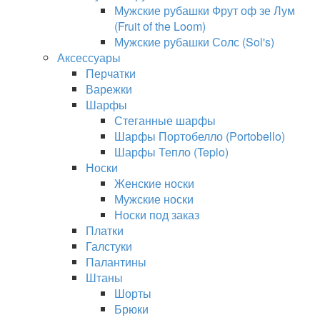
Мужские рубашки Фрут оф зе Лум
(Fruit of the Loom)
Мужские рубашки Солс (Sol's)
Аксессуары
Перчатки
Варежки
Шарфы
Стеганные шарфы
Шарфы Портобелло (Portobello)
Шарфы Тепло (Teplo)
Носки
Женские носки
Мужские носки
Носки под заказ
Платки
Галстуки
Палантины
Штаны
Шорты
Брюки