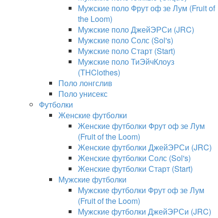
Мужские поло Фрут оф зе Лум (Fruit of
the Loom)
Мужские поло ДжейЭРСи (JRC)
Мужские поло Солс (Sol's)
Мужские поло Старт (Start)
Мужские поло ТиЭйчКлоуз
(THClothes)
Поло лонгслив
Поло унисекс
Футболки
Женские футболки
Женские футболки Фрут оф зе Лум
(Fruit of the Loom)
Женские футболки ДжейЭРСи (JRC)
Женские футболки Солс (Sol's)
Женские футболки Старт (Start)
Мужские футболки
Мужские футболки Фрут оф зе Лум
(Fruit of the Loom)
Мужские футболки ДжейЭРСи (JRC)