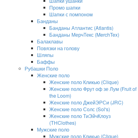
Шапки ушанки
Промо шапки
Шапки с помпоном
Банданы
Банданы Атлантис (Atlantis)
Банданы МерчТекс (MerchTex)
Балаклавы
Повязки на голову
Шляпы
Баффы
Рубашки Поло
Женские поло
Женские поло Кликью (Clique)
Женские поло Фрут оф зе Лум (Fruit of
the Loom)
Женские поло ДжейЭРСи (JRC)
Женские поло Солс (Sol's)
Женские поло ТиЭйчКлоуз
(THClothes)
Мужские поло
Мужские поло Кликью (Clique)