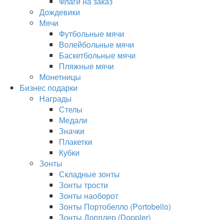
Флаги на заказ
Дождевики
Мячи
Футбольные мячи
Волейбольные мячи
Баскетбольные мячи
Пляжные мячи
Монетницы
Бизнес подарки
Награды
Стелы
Медали
Значки
Плакетки
Кубки
Зонты
Складные зонты
Зонты трости
Зонты наоборот
Зонты Портобелло (Portobello)
Зонты Допплер (Doppler)