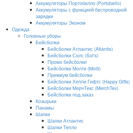
Аккумуляторы Портобелло (Portobello)
Аккумуляторы с функцией беспроводной
зарядки
Аккумуляторы Эконом
Одежда
Головные уборы
Бейсболки
Бейсболки Атлантис (Atlantis)
Бейсболки Солс (Sol's)
Промо бейсболки
Бейсболки Молти (Molti)
Премиум бейсболки
Бейсболки Хеппи Гифтс (Happy Gifts)
Бейсболки МерчТекс (MerchTex)
Бейсболки под заказ
Козырьки
Панамы
Шапки
Шапки Атлантис
Шапки Тепло