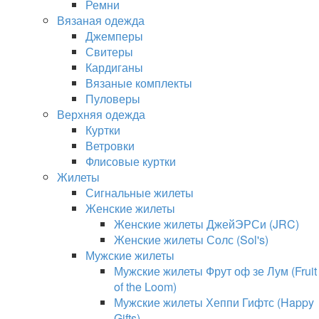
Ремни
Вязаная одежда
Джемперы
Свитеры
Кардиганы
Вязаные комплекты
Пуловеры
Верхняя одежда
Куртки
Ветровки
Флисовые куртки
Жилеты
Сигнальные жилеты
Женские жилеты
Женские жилеты ДжейЭРСи (JRC)
Женские жилеты Солс (Sol's)
Мужские жилеты
Мужские жилеты Фрут оф зе Лум (Fruit
of the Loom)
Мужские жилеты Хеппи Гифтс (Happy
Gifts)