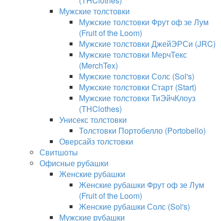
(THClothes)
Мужские толстовки
Мужские толстовки Фрут оф зе Лум
(Fruit of the Loom)
Мужские толстовки ДжейЭРСи (JRC)
Мужские толстовки МерчТекс
(MerchTex)
Мужские толстовки Солс (Sol's)
Мужские толстовки Старт (Start)
Мужские толстовки ТиЭйчКлоуз
(THClothes)
Унисекс толстовки
Толстовки Портобелло (Portobello)
Оверсайз толстовки
Свитшоты
Офисные рубашки
Женские рубашки
Женские рубашки Фрут оф зе Лум
(Fruit of the Loom)
Женские рубашки Солс (Sol's)
Мужские рубашки