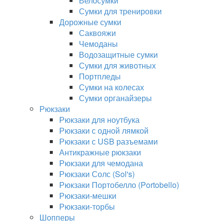
Велосумки
Сумки для тренировки
Дорожные сумки
Саквояжи
Чемоданы
Водозащитные сумки
Сумки для животных
Портпледы
Сумки на колесах
Сумки органайзеры
Рюкзаки
Рюкзаки для ноутбука
Рюкзаки с одной лямкой
Рюкзаки с USB разъемами
Антикражные рюкзаки
Рюкзаки для чемодана
Рюкзаки Солс (Sol's)
Рюкзаки Портобелло (Portobello)
Рюкзаки-мешки
Рюкзаки-торбы
Шопперы