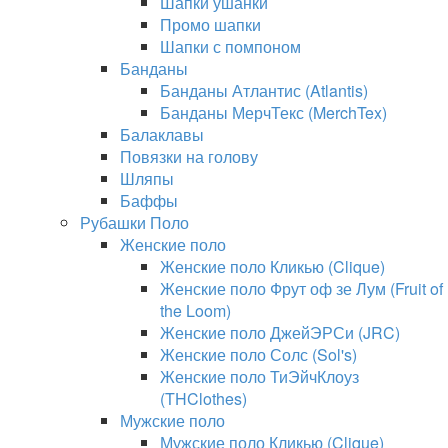
Шапки ушанки
Промо шапки
Шапки с помпоном
Банданы
Банданы Атлантис (Atlantis)
Банданы МерчТекс (MerchTex)
Балаклавы
Повязки на голову
Шляпы
Баффы
Рубашки Поло
Женские поло
Женские поло Кликью (Clique)
Женские поло Фрут оф зе Лум (Fruit of
the Loom)
Женские поло ДжейЭРСи (JRC)
Женские поло Солс (Sol's)
Женские поло ТиЭйчКлоуз
(THClothes)
Мужские поло
Мужские поло Кликью (Clique)