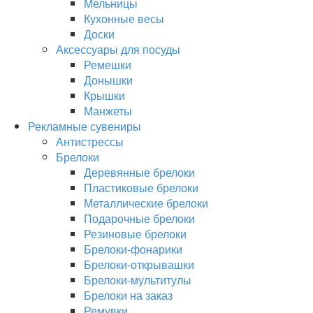
Мельницы
Кухонные весы
Доски
Аксессуары для посуды
Ремешки
Донышки
Крышки
Манжеты
Рекламные сувениры
Антистрессы
Брелоки
Деревянные брелоки
Пластиковые брелоки
Металлические брелоки
Подарочные брелоки
Резиновые брелоки
Брелоки-фонарики
Брелоки-открывашки
Брелоки-мультитулы
Брелоки на заказ
Ремувки