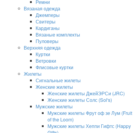
Ремни
Вязаная одежда
Джемперы
Свитеры
Кардиганы
Вязаные комплекты
Пуловеры
Верхняя одежда
Куртки
Ветровки
Флисовые куртки
Жилеты
Сигнальные жилеты
Женские жилеты
Женские жилеты ДжейЭРСи (JRC)
Женские жилеты Солс (Sol's)
Мужские жилеты
Мужские жилеты Фрут оф зе Лум (Fruit
of the Loom)
Мужские жилеты Хеппи Гифтс (Happy
Gifts)