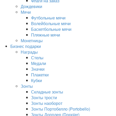
Флаги на заказ
Дождевики
Мячи
Футбольные мячи
Волейбольные мячи
Баскетбольные мячи
Пляжные мячи
Монетницы
Бизнес подарки
Награды
Стелы
Медали
Значки
Плакетки
Кубки
Зонты
Складные зонты
Зонты трости
Зонты наоборот
Зонты Портобелло (Portobello)
Зонты Допплер (Doppler)