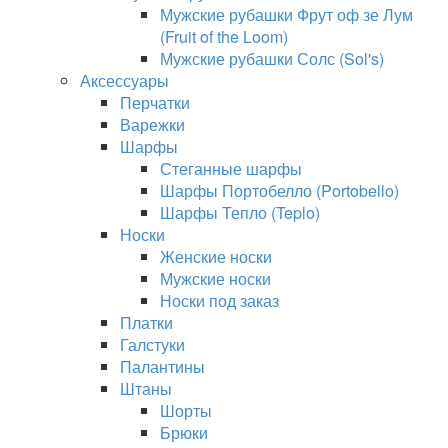
Мужские рубашки Фрут оф зе Лум
(Fruit of the Loom)
Мужские рубашки Солс (Sol's)
Аксессуары
Перчатки
Варежки
Шарфы
Стеганные шарфы
Шарфы Портобелло (Portobello)
Шарфы Тепло (Teplo)
Носки
Женские носки
Мужские носки
Носки под заказ
Платки
Галстуки
Палантины
Штаны
Шорты
Брюки