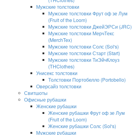
(THClothes)
Мужские толстовки
Мужские толстовки Фрут оф зе Лум
(Fruit of the Loom)
Мужские толстовки ДжейЭРСи (JRC)
Мужские толстовки МерчТекс
(MerchTex)
Мужские толстовки Солс (Sol's)
Мужские толстовки Старт (Start)
Мужские толстовки ТиЭйчКлоуз
(THClothes)
Унисекс толстовки
Толстовки Портобелло (Portobello)
Оверсайз толстовки
Свитшоты
Офисные рубашки
Женские рубашки
Женские рубашки Фрут оф зе Лум
(Fruit of the Loom)
Женские рубашки Солс (Sol's)
Мужские рубашки