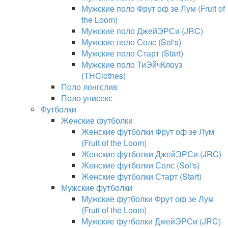
Мужские поло Фрут оф зе Лум (Fruit of
the Loom)
Мужские поло ДжейЭРСи (JRC)
Мужские поло Солс (Sol's)
Мужские поло Старт (Start)
Мужские поло ТиЭйчКлоуз
(THClothes)
Поло лонгслив
Поло унисекс
Футболки
Женские футболки
Женские футболки Фрут оф зе Лум
(Fruit of the Loom)
Женские футболки ДжейЭРСи (JRC)
Женские футболки Солс (Sol's)
Женские футболки Старт (Start)
Мужские футболки
Мужские футболки Фрут оф зе Лум
(Fruit of the Loom)
Мужские футболки ДжейЭРСи (JRC)