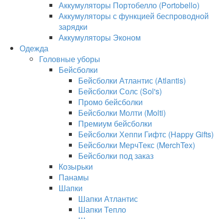
Аккумуляторы Портобелло (Portobello)
Аккумуляторы с функцией беспроводной
зарядки
Аккумуляторы Эконом
Одежда
Головные уборы
Бейсболки
Бейсболки Атлантис (Atlantis)
Бейсболки Солс (Sol's)
Промо бейсболки
Бейсболки Молти (Molti)
Премиум бейсболки
Бейсболки Хеппи Гифтс (Happy Gifts)
Бейсболки МерчТекс (MerchTex)
Бейсболки под заказ
Козырьки
Панамы
Шапки
Шапки Атлантис
Шапки Тепло