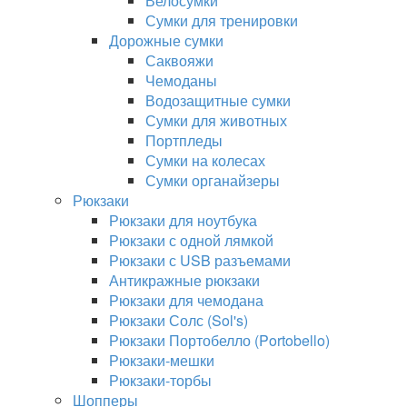
Велосумки
Сумки для тренировки
Дорожные сумки
Саквояжи
Чемоданы
Водозащитные сумки
Сумки для животных
Портпледы
Сумки на колесах
Сумки органайзеры
Рюкзаки
Рюкзаки для ноутбука
Рюкзаки с одной лямкой
Рюкзаки с USB разъемами
Антикражные рюкзаки
Рюкзаки для чемодана
Рюкзаки Солс (Sol's)
Рюкзаки Портобелло (Portobello)
Рюкзаки-мешки
Рюкзаки-торбы
Шопперы