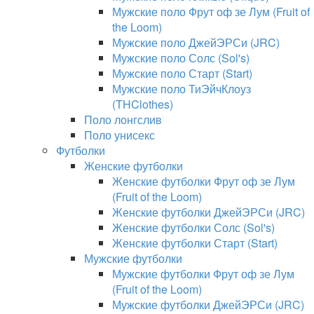
Мужские поло Фрут оф зе Лум (Fruit of
the Loom)
Мужские поло ДжейЭРСи (JRC)
Мужские поло Солс (Sol's)
Мужские поло Старт (Start)
Мужские поло ТиЭйчКлоуз
(THClothes)
Поло лонгслив
Поло унисекс
Футболки
Женские футболки
Женские футболки Фрут оф зе Лум
(Fruit of the Loom)
Женские футболки ДжейЭРСи (JRC)
Женские футболки Солс (Sol's)
Женские футболки Старт (Start)
Мужские футболки
Мужские футболки Фрут оф зе Лум
(Fruit of the Loom)
Мужские футболки ДжейЭРСи (JRC)