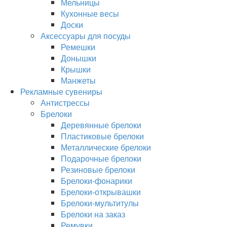
Мельницы
Кухонные весы
Доски
Аксессуары для посуды
Ремешки
Донышки
Крышки
Манжеты
Рекламные сувениры
Антистрессы
Брелоки
Деревянные брелоки
Пластиковые брелоки
Металлические брелоки
Подарочные брелоки
Резиновые брелоки
Брелоки-фонарики
Брелоки-открывашки
Брелоки-мультитулы
Брелоки на заказ
Ремувки