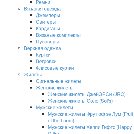
Ремни
Вязаная одежда
Джемперы
Свитеры
Кардиганы
Вязаные комплекты
Пуловеры
Верхняя одежда
Куртки
Ветровки
Флисовые куртки
Жилеты
Сигнальные жилеты
Женские жилеты
Женские жилеты ДжейЭРСи (JRC)
Женские жилеты Солс (Sol's)
Мужские жилеты
Мужские жилеты Фрут оф зе Лум (Fruit
of the Loom)
Мужские жилеты Хеппи Гифтс (Happy
Gifts)