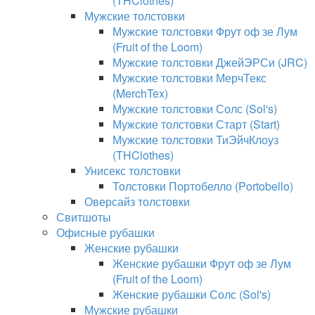
(THClothes)
Мужские толстовки
Мужские толстовки Фрут оф зе Лум
(Fruit of the Loom)
Мужские толстовки ДжейЭРСи (JRC)
Мужские толстовки МерчТекс
(MerchTex)
Мужские толстовки Солс (Sol's)
Мужские толстовки Старт (Start)
Мужские толстовки ТиЭйчКлоуз
(THClothes)
Унисекс толстовки
Толстовки Портобелло (Portobello)
Оверсайз толстовки
Свитшоты
Офисные рубашки
Женские рубашки
Женские рубашки Фрут оф зе Лум
(Fruit of the Loom)
Женские рубашки Солс (Sol's)
Мужские рубашки