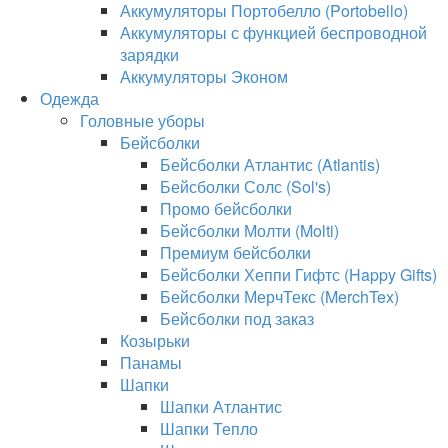
Аккумуляторы Портобелло (Portobello)
Аккумуляторы с функцией беспроводной
зарядки
Аккумуляторы Эконом
Одежда
Головные уборы
Бейсболки
Бейсболки Атлантис (Atlantis)
Бейсболки Солс (Sol's)
Промо бейсболки
Бейсболки Молти (Molti)
Премиум бейсболки
Бейсболки Хеппи Гифтс (Happy Gifts)
Бейсболки МерчТекс (MerchTex)
Бейсболки под заказ
Козырьки
Панамы
Шапки
Шапки Атлантис
Шапки Тепло