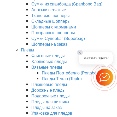
Сумки из спанбонда (Spanbond Bag)
Авоськи сетчатые
Тканевые шопперы
Складные шопперы
Шопперы с карманами
Прозрачные шопперы
Сумки Супербэг (Superbag)
Шопперы на заказ
Пледы
Флисовые пледы
Заказать здесь!
Хлопковые пледы
Вязаные пледы
Пледы Портобелло (Portobello)
Пледы Тепло (Teplo)
Плюшевые пледы
Дорожные пледы
Подарочные пледы
Пледы для пикника
Пледы на заказ
Упаковка для пледов