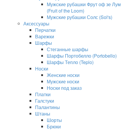
Мужские рубашки Фрут оф зе Лум
(Fruit of the Loom)
Мужские рубашки Солс (Sol's)
Аксессуары
Перчатки
Варежки
Шарфы
Стеганные шарфы
Шарфы Портобелло (Portobello)
Шарфы Тепло (Teplo)
Носки
Женские носки
Мужские носки
Носки под заказ
Платки
Галстуки
Палантины
Штаны
Шорты
Брюки