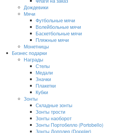
Флаги на заказ
Дождевики
Мячи
Футбольные мячи
Волейбольные мячи
Баскетбольные мячи
Пляжные мячи
Монетницы
Бизнес подарки
Награды
Стелы
Медали
Значки
Плакетки
Кубки
Зонты
Складные зонты
Зонты трости
Зонты наоборот
Зонты Портобелло (Portobello)
Зонты Допплер (Doppler)