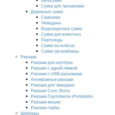
Велосумки
Сумки для тренировки
Дорожные сумки
Саквояжи
Чемоданы
Водозащитные сумки
Сумки для животных
Портпледы
Сумки на колесах
Сумки органайзеры
Рюкзаки
Рюкзаки для ноутбука
Рюкзаки с одной лямкой
Рюкзаки с USB разъемами
Антикражные рюкзаки
Рюкзаки для чемодана
Рюкзаки Солс (Sol's)
Рюкзаки Портобелло (Portobello)
Рюкзаки-мешки
Рюкзаки-торбы
Шопперы