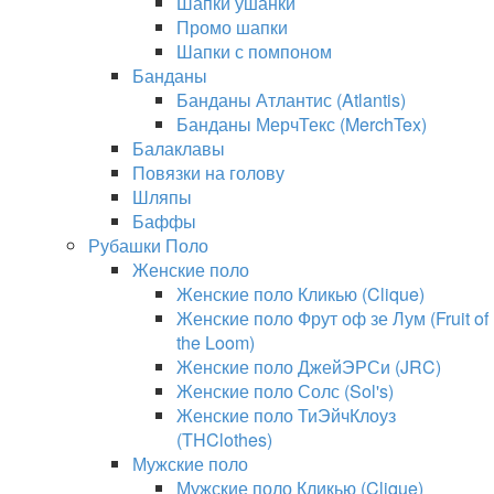
Шапки ушанки
Промо шапки
Шапки с помпоном
Банданы
Банданы Атлантис (Atlantis)
Банданы МерчТекс (MerchTex)
Балаклавы
Повязки на голову
Шляпы
Баффы
Рубашки Поло
Женские поло
Женские поло Кликью (Clique)
Женские поло Фрут оф зе Лум (Fruit of
the Loom)
Женские поло ДжейЭРСи (JRC)
Женские поло Солс (Sol's)
Женские поло ТиЭйчКлоуз
(THClothes)
Мужские поло
Мужские поло Кликью (Clique)