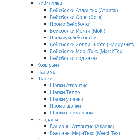
Бейсболки
Бейсболки Атлантис (Atlantis)
Бейсболки Солс (Sol's)
Промо бейсболки
Бейсболки Молти (Molti)
Премиум бейсболки
Бейсболки Хеппи Гифтс (Happy Gifts)
Бейсболки МерчТекс (MerchTex)
Бейсболки под заказ
Козырьки
Панамы
Шапки
Шапки Атлантис
Шапки Тепло
Шапки ушанки
Промо шапки
Шапки с помпоном
Банданы
Банданы Атлантис (Atlantis)
Банданы МерчТекс (MerchTex)