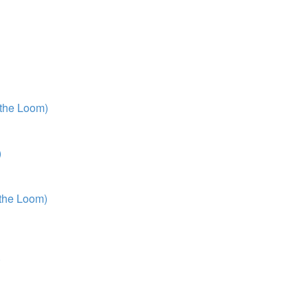
 the Loom)
)
 the Loom)
)