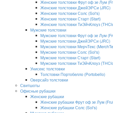
Женские толстовки Фрут оф зе Лум (Fru
Женские толстовки ДжейЭРСи (JRC)
Женские толстовки Солс (Sol's)
Женские толстовки Старт (Start)
Женские толстовки ТиЭйчКлоуз (THClo
Мужские толстовки
Мужские толстовки Фрут оф зе Лум (Fru
Мужские толстовки ДжейЭРСи (JRC)
Мужские толстовки МерчТекс (MerchTe
Мужские толстовки Солс (Sol's)
Мужские толстовки Старт (Start)
Мужские толстовки ТиЭйчКлоуз (THClo
Унисекс толстовки
Толстовки Портобелло (Portobello)
Оверсайз толстовки
Свитшоты
Офисные рубашки
Женские рубашки
Женские рубашки Фрут оф зе Лум (Fruit
Женские рубашки Солс (Sol's)