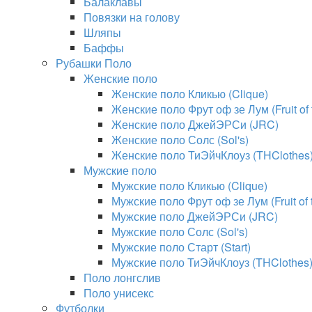
Балаклавы
Повязки на голову
Шляпы
Баффы
Рубашки Поло
Женские поло
Женские поло Кликью (Clique)
Женские поло Фрут оф зе Лум (Fruit of
Женские поло ДжейЭРСи (JRC)
Женские поло Солс (Sol's)
Женские поло ТиЭйчКлоуз (THClothes
Мужские поло
Мужские поло Кликью (Clique)
Мужские поло Фрут оф зе Лум (Fruit of
Мужские поло ДжейЭРСи (JRC)
Мужские поло Солс (Sol's)
Мужские поло Старт (Start)
Мужские поло ТиЭйчКлоуз (THClothes
Поло лонгслив
Поло унисекс
Футболки