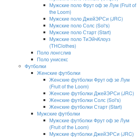
Мужские поло Фрут оф зе Лум (Fruit of
the Loom)
Мужские поло ДжейЭРСи (JRC)
Мужские поло Солс (Sol's)
Мужские поло Старт (Start)
Мужские поло ТиЭйчКлоуз
(THClothes)
Поло лонгслив
Поло унисекс
Футболки
Женские футболки
Женские футболки Фрут оф зе Лум
(Fruit of the Loom)
Женские футболки ДжейЭРСи (JRC)
Женские футболки Солс (Sol's)
Женские футболки Старт (Start)
Мужские футболки
Мужские футболки Фрут оф зе Лум
(Fruit of the Loom)
Мужские футболки ДжейЭРСи (JRC)