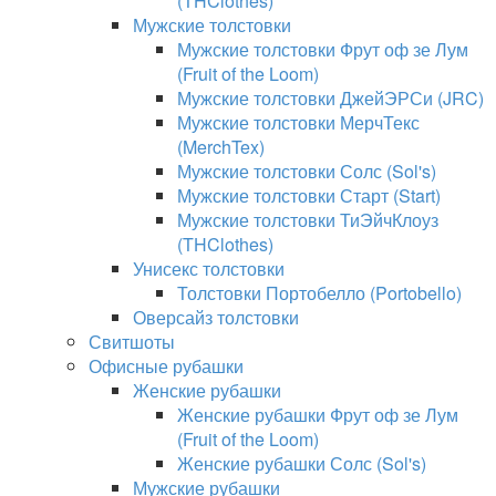
(THClothes)
Мужские толстовки
Мужские толстовки Фрут оф зе Лум
(Fruit of the Loom)
Мужские толстовки ДжейЭРСи (JRC)
Мужские толстовки МерчТекс
(MerchTex)
Мужские толстовки Солс (Sol's)
Мужские толстовки Старт (Start)
Мужские толстовки ТиЭйчКлоуз
(THClothes)
Унисекс толстовки
Толстовки Портобелло (Portobello)
Оверсайз толстовки
Свитшоты
Офисные рубашки
Женские рубашки
Женские рубашки Фрут оф зе Лум
(Fruit of the Loom)
Женские рубашки Солс (Sol's)
Мужские рубашки