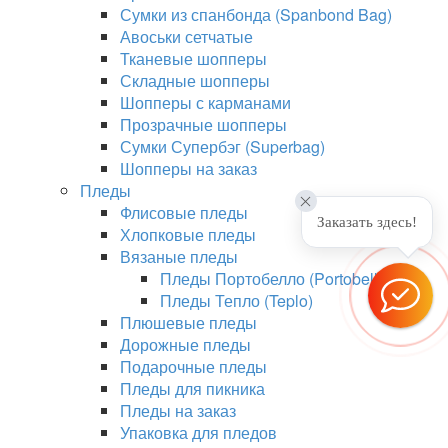
Сумки из спанбонда (Spanbond Bag)
Авоськи сетчатые
Тканевые шопперы
Складные шопперы
Шопперы с карманами
Прозрачные шопперы
Сумки Супербэг (Superbag)
Шопперы на заказ
Пледы
Флисовые пледы
Заказать здесь!
Хлопковые пледы
Вязаные пледы
Пледы Портобелло (Portobello)
Пледы Тепло (Teplo)
Плюшевые пледы
Дорожные пледы
Подарочные пледы
Пледы для пикника
Пледы на заказ
Упаковка для пледов