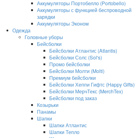
Аккумуляторы Портобелло (Portobello)
Аккумуляторы с функцией беспроводной
зарядки
Аккумуляторы Эконом
Одежда
Головные уборы
Бейсболки
Бейсболки Атлантис (Atlantis)
Бейсболки Солс (Sol's)
Промо бейсболки
Бейсболки Молти (Molti)
Премиум бейсболки
Бейсболки Хеппи Гифтс (Happy Gifts)
Бейсболки МерчТекс (MerchTex)
Бейсболки под заказ
Козырьки
Панамы
Шапки
Шапки Атлантис
Шапки Тепло