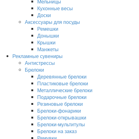
Мельницы
Кухонные весы
Доски
Аксессуары для посуды
Ремешки
Донышки
Крышки
Манжеты
Рекламные сувениры
Антистрессы
Брелоки
Деревянные брелоки
Пластиковые брелоки
Металлические брелоки
Подарочные брелоки
Резиновые брелоки
Брелоки-фонарики
Брелоки-открывашки
Брелоки-мультитулы
Брелоки на заказ
Ремувки