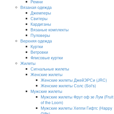
Ремни
Вязаная одежда
Джемперы
Свитеры
Кардиганы
Вязаные комплекты
Пуловеры
Верхняя одежда
Куртки
Ветровки
Флисовые куртки
Жилеты
Сигнальные жилеты
Женские жилеты
Женские жилеты ДжейЭРСи (JRC)
Женские жилеты Солс (Sol's)
Мужские жилеты
Мужские жилеты Фрут оф зе Лум (Fruit
of the Loom)
Мужские жилеты Хеппи Гифтс (Happy
Gifts)