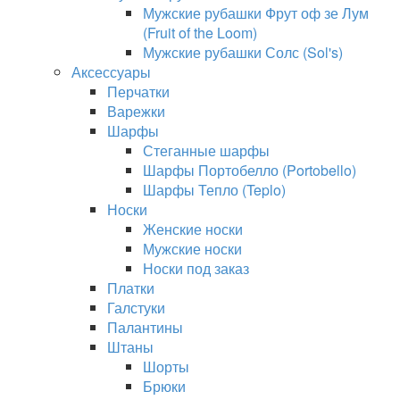
Мужские рубашки Фрут оф зе Лум
(Fruit of the Loom)
Мужские рубашки Солс (Sol's)
Аксессуары
Перчатки
Варежки
Шарфы
Стеганные шарфы
Шарфы Портобелло (Portobello)
Шарфы Тепло (Teplo)
Носки
Женские носки
Мужские носки
Носки под заказ
Платки
Галстуки
Палантины
Штаны
Шорты
Брюки