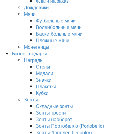
Флаги на заказ
Дождевики
Мячи
Футбольные мячи
Волейбольные мячи
Баскетбольные мячи
Пляжные мячи
Монетницы
Бизнес подарки
Награды
Стелы
Медали
Значки
Плакетки
Кубки
Зонты
Складные зонты
Зонты трости
Зонты наоборот
Зонты Портобелло (Portobello)
Зонты Допплер (Doppler)