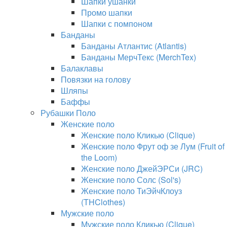
Шапки ушанки
Промо шапки
Шапки с помпоном
Банданы
Банданы Атлантис (Atlantis)
Банданы МерчТекс (MerchTex)
Балаклавы
Повязки на голову
Шляпы
Баффы
Рубашки Поло
Женские поло
Женские поло Кликью (Clique)
Женские поло Фрут оф зе Лум (Fruit of
the Loom)
Женские поло ДжейЭРСи (JRC)
Женские поло Солс (Sol's)
Женские поло ТиЭйчКлоуз
(THClothes)
Мужские поло
Мужские поло Кликью (Clique)