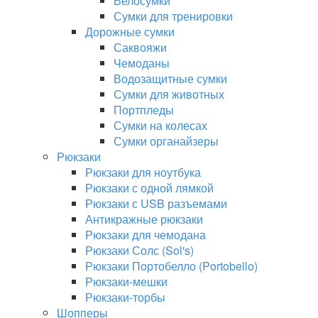
Велосумки
Сумки для тренировки
Дорожные сумки
Саквояжи
Чемоданы
Водозащитные сумки
Сумки для животных
Портпледы
Сумки на колесах
Сумки органайзеры
Рюкзаки
Рюкзаки для ноутбука
Рюкзаки с одной лямкой
Рюкзаки с USB разъемами
Антикражные рюкзаки
Рюкзаки для чемодана
Рюкзаки Солс (Sol's)
Рюкзаки Портобелло (Portobello)
Рюкзаки-мешки
Рюкзаки-торбы
Шопперы