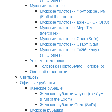
(THClothes)
Мужские толстовки
Мужские толстовки Фрут оф зе Лум
(Fruit of the Loom)
Мужские толстовки ДжейЭРСи (JRC)
Мужские толстовки МерчТекс
(MerchTex)
Мужские толстовки Солс (Sol's)
Мужские толстовки Старт (Start)
Мужские толстовки ТиЭйчКлоуз
(THClothes)
Унисекс толстовки
Толстовки Портобелло (Portobello)
Оверсайз толстовки
Свитшоты
Офисные рубашки
Женские рубашки
Женские рубашки Фрут оф зе Лум
(Fruit of the Loom)
Женские рубашки Солс (Sol's)
Мужские рубашки