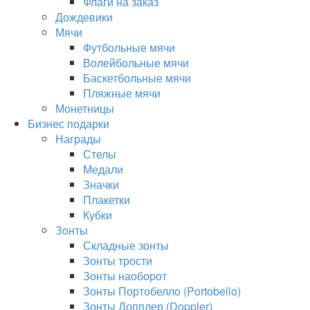
Флаги на заказ
Дождевики
Мячи
Футбольные мячи
Волейбольные мячи
Баскетбольные мячи
Пляжные мячи
Монетницы
Бизнес подарки
Награды
Стелы
Медали
Значки
Плакетки
Кубки
Зонты
Складные зонты
Зонты трости
Зонты наоборот
Зонты Портобелло (Portobello)
Зонты Допплер (Doppler)