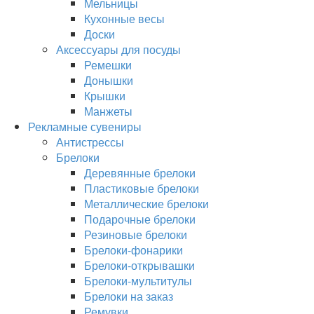
Мельницы
Кухонные весы
Доски
Аксессуары для посуды
Ремешки
Донышки
Крышки
Манжеты
Рекламные сувениры
Антистрессы
Брелоки
Деревянные брелоки
Пластиковые брелоки
Металлические брелоки
Подарочные брелоки
Резиновые брелоки
Брелоки-фонарики
Брелоки-открывашки
Брелоки-мультитулы
Брелоки на заказ
Ремувки