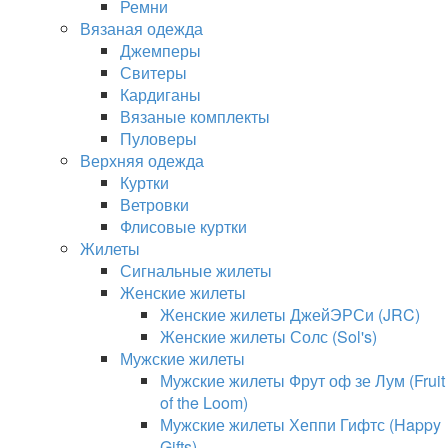
Ремни
Вязаная одежда
Джемперы
Свитеры
Кардиганы
Вязаные комплекты
Пуловеры
Верхняя одежда
Куртки
Ветровки
Флисовые куртки
Жилеты
Сигнальные жилеты
Женские жилеты
Женские жилеты ДжейЭРСи (JRC)
Женские жилеты Солс (Sol's)
Мужские жилеты
Мужские жилеты Фрут оф зе Лум (Fruit
of the Loom)
Мужские жилеты Хеппи Гифтс (Happy
Gifts)