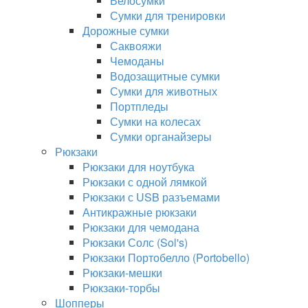
Велосумки
Сумки для тренировки
Дорожные сумки
Саквояжи
Чемоданы
Водозащитные сумки
Сумки для животных
Портпледы
Сумки на колесах
Сумки органайзеры
Рюкзаки
Рюкзаки для ноутбука
Рюкзаки с одной лямкой
Рюкзаки с USB разъемами
Антикражные рюкзаки
Рюкзаки для чемодана
Рюкзаки Солс (Sol's)
Рюкзаки Портобелло (Portobello)
Рюкзаки-мешки
Рюкзаки-торбы
Шопперы