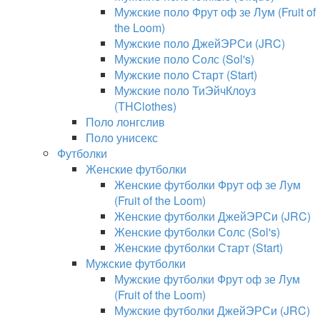
Мужские поло Фрут оф зе Лум (Fruit of
the Loom)
Мужские поло ДжейЭРСи (JRC)
Мужские поло Солс (Sol's)
Мужские поло Старт (Start)
Мужские поло ТиЭйчКлоуз
(THClothes)
Поло лонгслив
Поло унисекс
Футболки
Женские футболки
Женские футболки Фрут оф зе Лум
(Fruit of the Loom)
Женские футболки ДжейЭРСи (JRC)
Женские футболки Солс (Sol's)
Женские футболки Старт (Start)
Мужские футболки
Мужские футболки Фрут оф зе Лум
(Fruit of the Loom)
Мужские футболки ДжейЭРСи (JRC)