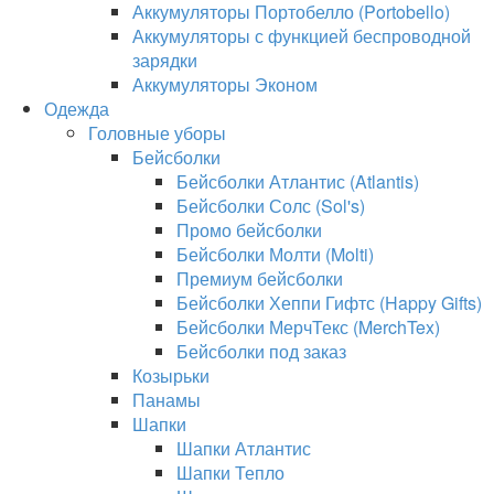
Аккумуляторы Портобелло (Portobello)
Аккумуляторы с функцией беспроводной
зарядки
Аккумуляторы Эконом
Одежда
Головные уборы
Бейсболки
Бейсболки Атлантис (Atlantis)
Бейсболки Солс (Sol's)
Промо бейсболки
Бейсболки Молти (Molti)
Премиум бейсболки
Бейсболки Хеппи Гифтс (Happy Gifts)
Бейсболки МерчТекс (MerchTex)
Бейсболки под заказ
Козырьки
Панамы
Шапки
Шапки Атлантис
Шапки Тепло