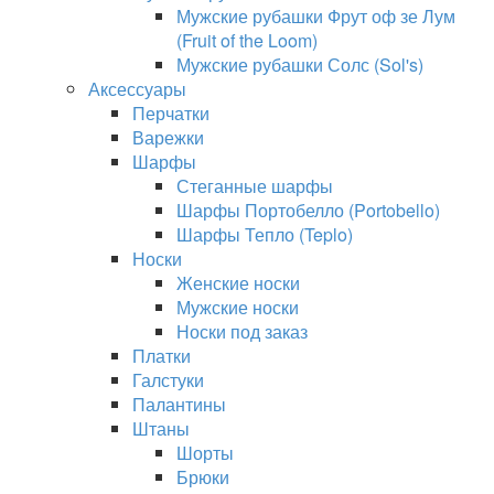
Мужские рубашки Фрут оф зе Лум
(Fruit of the Loom)
Мужские рубашки Солс (Sol's)
Аксессуары
Перчатки
Варежки
Шарфы
Стеганные шарфы
Шарфы Портобелло (Portobello)
Шарфы Тепло (Teplo)
Носки
Женские носки
Мужские носки
Носки под заказ
Платки
Галстуки
Палантины
Штаны
Шорты
Брюки