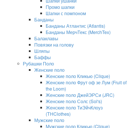
Шапки ушанки
Промо шапки
Шапки с помпоном
Банданы
Банданы Атлантис (Atlantis)
Банданы МерчТекс (MerchTex)
Балаклавы
Повязки на голову
Шляпы
Баффы
Рубашки Поло
Женские поло
Женские поло Кликью (Clique)
Женские поло Фрут оф зе Лум (Fruit of
the Loom)
Женские поло ДжейЭРСи (JRC)
Женские поло Солс (Sol's)
Женские поло ТиЭйчКлоуз
(THClothes)
Мужские поло
Мужские поло Кликью (Clique)