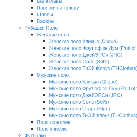
Балаклавы
Повязки на голову
Шляпы
Баффы
Рубашки Поло
Женские поло
Женские поло Кликью (Clique)
Женские поло Фрут оф зе Лум (Fruit of
Женские поло ДжейЭРСи (JRC)
Женские поло Солс (Sol's)
Женские поло ТиЭйчКлоуз (THClothes
Мужские поло
Мужские поло Кликью (Clique)
Мужские поло Фрут оф зе Лум (Fruit of
Мужские поло ДжейЭРСи (JRC)
Мужские поло Солс (Sol's)
Мужские поло Старт (Start)
Мужские поло ТиЭйчКлоуз (THClothes
Поло лонгслив
Поло унисекс
Футболки