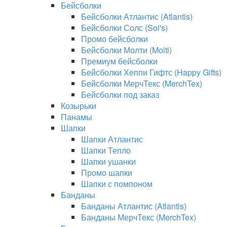
Бейсболки
Бейсболки Атлантис (Atlantis)
Бейсболки Солс (Sol's)
Промо бейсболки
Бейсболки Молти (Molti)
Премиум бейсболки
Бейсболки Хеппи Гифтс (Happy Gifts)
Бейсболки МерчТекс (MerchTex)
Бейсболки под заказ
Козырьки
Панамы
Шапки
Шапки Атлантис
Шапки Тепло
Шапки ушанки
Промо шапки
Шапки с помпоном
Банданы
Банданы Атлантис (Atlantis)
Банданы МерчТекс (MerchTex)