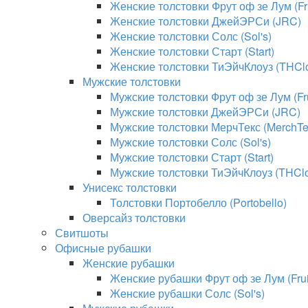
Женские толстовки Фрут оф зе Лум (Fru
Женские толстовки ДжейЭРСи (JRC)
Женские толстовки Солс (Sol's)
Женские толстовки Старт (Start)
Женские толстовки ТиЭйчКлоуз (THClo
Мужские толстовки
Мужские толстовки Фрут оф зе Лум (Fru
Мужские толстовки ДжейЭРСи (JRC)
Мужские толстовки МерчТекс (MerchTe
Мужские толстовки Солс (Sol's)
Мужские толстовки Старт (Start)
Мужские толстовки ТиЭйчКлоуз (THClo
Унисекс толстовки
Толстовки Портобелло (Portobello)
Оверсайз толстовки
Свитшоты
Офисные рубашки
Женские рубашки
Женские рубашки Фрут оф зе Лум (Fruit
Женские рубашки Солс (Sol's)