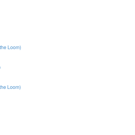
 the Loom)
)
 the Loom)
)