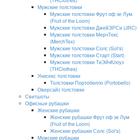
(THClothes)
Мужские толстовки
Мужские толстовки Фрут оф зе Лум
(Fruit of the Loom)
Мужские толстовки ДжейЭРСи (JRC)
Мужские толстовки МерчТекс
(MerchTex)
Мужские толстовки Солс (Sol's)
Мужские толстовки Старт (Start)
Мужские толстовки ТиЭйчКлоуз
(THClothes)
Унисекс толстовки
Толстовки Портобелло (Portobello)
Оверсайз толстовки
Свитшоты
Офисные рубашки
Женские рубашки
Женские рубашки Фрут оф зе Лум
(Fruit of the Loom)
Женские рубашки Солс (Sol's)
Мужские рубашки