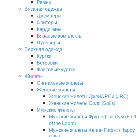
Ремни
Вязаная одежда
Джемперы
Свитеры
Кардиганы
Вязаные комплекты
Пуловеры
Верхняя одежда
Куртки
Ветровки
Флисовые куртки
Жилеты
Сигнальные жилеты
Женские жилеты
Женские жилеты ДжейЭРСи (JRC)
Женские жилеты Солс (Sol's)
Мужские жилеты
Мужские жилеты Фрут оф зе Лум (Fruit
of the Loom)
Мужские жилеты Хеппи Гифтс (Happy
Gifts)