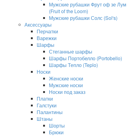
Мужские рубашки Фрут оф зе Лум
(Fruit of the Loom)
Мужские рубашки Солс (Sol's)
Аксессуары
Перчатки
Варежки
Шарфы
Стеганные шарфы
Шарфы Портобелло (Portobello)
Шарфы Тепло (Teplo)
Носки
Женские носки
Мужские носки
Носки под заказ
Платки
Галстуки
Палантины
Штаны
Шорты
Брюки