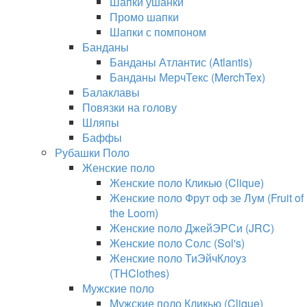
Шапки ушанки
Промо шапки
Шапки с помпоном
Банданы
Банданы Атлантис (Atlantis)
Банданы МерчТекс (MerchTex)
Балаклавы
Повязки на голову
Шляпы
Баффы
Рубашки Поло
Женские поло
Женские поло Кликью (Clique)
Женские поло Фрут оф зе Лум (Fruit of
the Loom)
Женские поло ДжейЭРСи (JRC)
Женские поло Солс (Sol's)
Женские поло ТиЭйчКлоуз
(THClothes)
Мужские поло
Мужские поло Кликью (Clique)