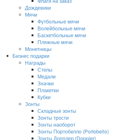
Флаги на заказ
Дождевики
Мячи
Футбольные мячи
Волейбольные мячи
Баскетбольные мячи
Пляжные мячи
Монетницы
Бизнес подарки
Награды
Стелы
Медали
Значки
Плакетки
Кубки
Зонты
Складные зонты
Зонты трости
Зонты наоборот
Зонты Портобелло (Portobello)
Зонты Допплер (Doppler)