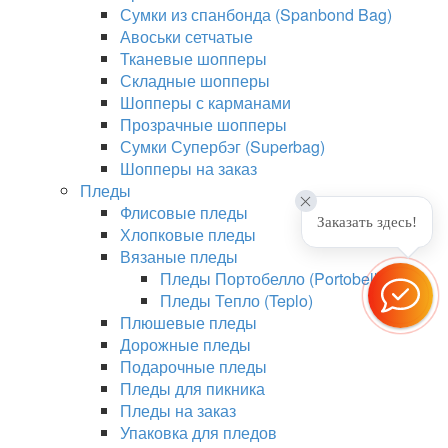
Сумки из спанбонда (Spanbond Bag)
Авоськи сетчатые
Тканевые шопперы
Складные шопперы
Шопперы с карманами
Прозрачные шопперы
Сумки Супербэг (Superbag)
Шопперы на заказ
Пледы
Флисовые пледы
Заказать здесь!
Хлопковые пледы
Вязаные пледы
Пледы Портобелло (Portobello)
Пледы Тепло (Teplo)
Плюшевые пледы
Дорожные пледы
Подарочные пледы
Пледы для пикника
Пледы на заказ
Упаковка для пледов