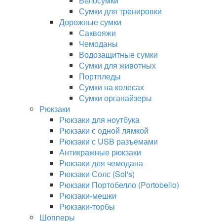
Велосумки
Сумки для тренировки
Дорожные сумки
Саквояжи
Чемоданы
Водозащитные сумки
Сумки для животных
Портпледы
Сумки на колесах
Сумки органайзеры
Рюкзаки
Рюкзаки для ноутбука
Рюкзаки с одной лямкой
Рюкзаки с USB разъемами
Антикражные рюкзаки
Рюкзаки для чемодана
Рюкзаки Солс (Sol's)
Рюкзаки Портобелло (Portobello)
Рюкзаки-мешки
Рюкзаки-торбы
Шопперы