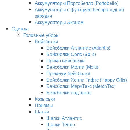
Аккумуляторы Портобелло (Portobello)
Аккумуляторы с функцией беспроводной
зарядки
Аккумуляторы Эконом
Одежда
Головные уборы
Бейсболки
Бейсболки Атлантис (Atlantis)
Бейсболки Солс (Sol's)
Промо бейсболки
Бейсболки Молти (Molti)
Премиум бейсболки
Бейсболки Хеппи Гифтс (Happy Gifts)
Бейсболки МерчТекс (MerchTex)
Бейсболки под заказ
Козырьки
Панамы
Шапки
Шапки Атлантис
Шапки Тепло