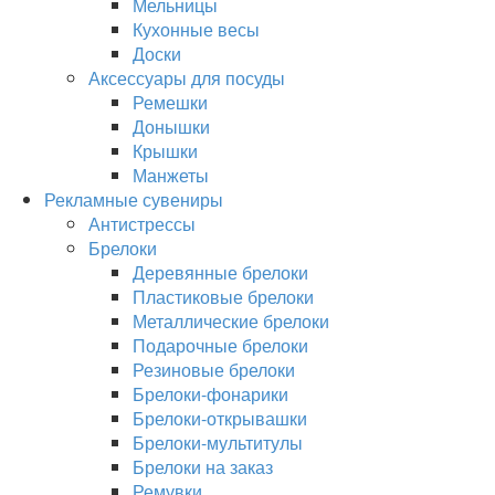
Мельницы
Кухонные весы
Доски
Аксессуары для посуды
Ремешки
Донышки
Крышки
Манжеты
Рекламные сувениры
Антистрессы
Брелоки
Деревянные брелоки
Пластиковые брелоки
Металлические брелоки
Подарочные брелоки
Резиновые брелоки
Брелоки-фонарики
Брелоки-открывашки
Брелоки-мультитулы
Брелоки на заказ
Ремувки