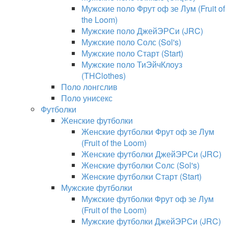
Мужские поло Фрут оф зе Лум (Fruit of
the Loom)
Мужские поло ДжейЭРСи (JRC)
Мужские поло Солс (Sol's)
Мужские поло Старт (Start)
Мужские поло ТиЭйчКлоуз
(THClothes)
Поло лонгслив
Поло унисекс
Футболки
Женские футболки
Женские футболки Фрут оф зе Лум
(Fruit of the Loom)
Женские футболки ДжейЭРСи (JRC)
Женские футболки Солс (Sol's)
Женские футболки Старт (Start)
Мужские футболки
Мужские футболки Фрут оф зе Лум
(Fruit of the Loom)
Мужские футболки ДжейЭРСи (JRC)