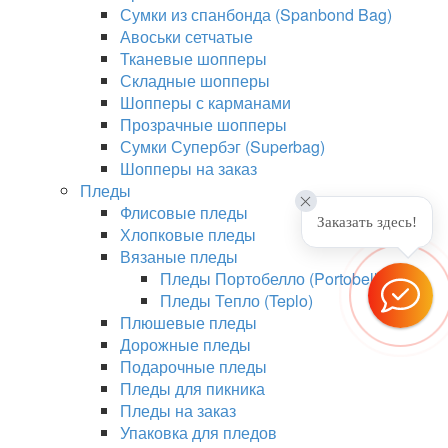
Сумки из спанбонда (Spanbond Bag)
Авоськи сетчатые
Тканевые шопперы
Складные шопперы
Шопперы с карманами
Прозрачные шопперы
Сумки Супербэг (Superbag)
Шопперы на заказ
Пледы
Флисовые пледы
Заказать здесь!
Хлопковые пледы
Вязаные пледы
Пледы Портобелло (Portobello)
Пледы Тепло (Teplo)
Плюшевые пледы
Дорожные пледы
Подарочные пледы
Пледы для пикника
Пледы на заказ
Упаковка для пледов