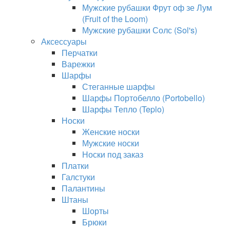
Мужские рубашки Фрут оф зе Лум
(Fruit of the Loom)
Мужские рубашки Солс (Sol's)
Аксессуары
Перчатки
Варежки
Шарфы
Стеганные шарфы
Шарфы Портобелло (Portobello)
Шарфы Тепло (Teplo)
Носки
Женские носки
Мужские носки
Носки под заказ
Платки
Галстуки
Палантины
Штаны
Шорты
Брюки