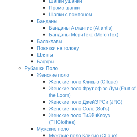
Шапки ушанки
Промо шапки
Шапки с помпоном
Банданы
Банданы Атлантис (Atlantis)
Банданы МерчТекс (MerchTex)
Балаклавы
Повязки на голову
Шляпы
Баффы
Рубашки Поло
Женские поло
Женские поло Кликью (Clique)
Женские поло Фрут оф зе Лум (Fruit of
the Loom)
Женские поло ДжейЭРСи (JRC)
Женские поло Солс (Sol's)
Женские поло ТиЭйчКлоуз
(THClothes)
Мужские поло
Мужские поло Кликью (Clique)