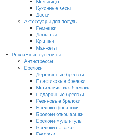
Мельницы
Кухонные весы
Доски
Аксессуары для посуды
Ремешки
Донышки
Крышки
Манжеты
Рекламные сувениры
Антистрессы
Брелоки
Деревянные брелоки
Пластиковые брелоки
Металлические брелоки
Подарочные брелоки
Резиновые брелоки
Брелоки-фонарики
Брелоки-открывашки
Брелоки-мультитулы
Брелоки на заказ
Ремувки