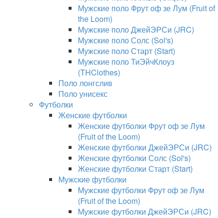
Мужские поло Фрут оф зе Лум (Fruit of
the Loom)
Мужские поло ДжейЭРСи (JRC)
Мужские поло Солс (Sol's)
Мужские поло Старт (Start)
Мужские поло ТиЭйчКлоуз
(THClothes)
Поло лонгслив
Поло унисекс
Футболки
Женские футболки
Женские футболки Фрут оф зе Лум
(Fruit of the Loom)
Женские футболки ДжейЭРСи (JRC)
Женские футболки Солс (Sol's)
Женские футболки Старт (Start)
Мужские футболки
Мужские футболки Фрут оф зе Лум
(Fruit of the Loom)
Мужские футболки ДжейЭРСи (JRC)