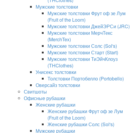
(THClothes)
Мужские толстовки
Мужские толстовки Фрут оф зе Лум
(Fruit of the Loom)
Мужские толстовки ДжейЭРСи (JRC)
Мужские толстовки МерчТекс
(MerchTex)
Мужские толстовки Солс (Sol's)
Мужские толстовки Старт (Start)
Мужские толстовки ТиЭйчКлоуз
(THClothes)
Унисекс толстовки
Толстовки Портобелло (Portobello)
Оверсайз толстовки
Свитшоты
Офисные рубашки
Женские рубашки
Женские рубашки Фрут оф зе Лум
(Fruit of the Loom)
Женские рубашки Солс (Sol's)
Мужские рубашки