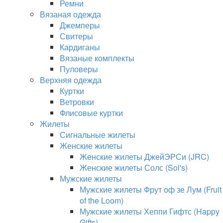
Ремни
Вязаная одежда
Джемперы
Свитеры
Кардиганы
Вязаные комплекты
Пуловеры
Верхняя одежда
Куртки
Ветровки
Флисовые куртки
Жилеты
Сигнальные жилеты
Женские жилеты
Женские жилеты ДжейЭРСи (JRC)
Женские жилеты Солс (Sol's)
Мужские жилеты
Мужские жилеты Фрут оф зе Лум (Fruit
of the Loom)
Мужские жилеты Хеппи Гифтс (Happy
Gifts)