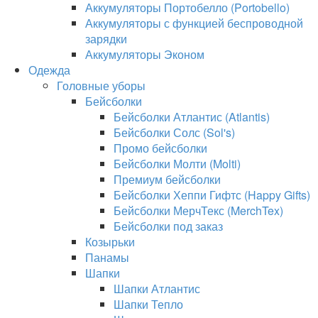
Аккумуляторы Портобелло (Portobello)
Аккумуляторы с функцией беспроводной
зарядки
Аккумуляторы Эконом
Одежда
Головные уборы
Бейсболки
Бейсболки Атлантис (Atlantis)
Бейсболки Солс (Sol's)
Промо бейсболки
Бейсболки Молти (Molti)
Премиум бейсболки
Бейсболки Хеппи Гифтс (Happy Gifts)
Бейсболки МерчТекс (MerchTex)
Бейсболки под заказ
Козырьки
Панамы
Шапки
Шапки Атлантис
Шапки Тепло