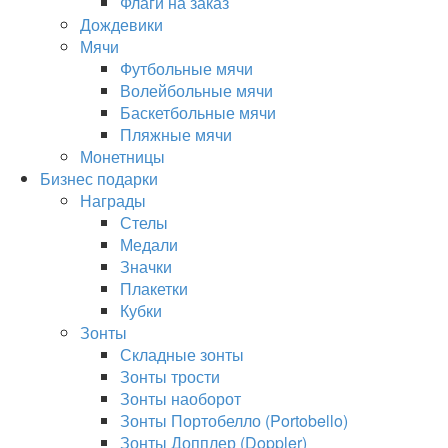
Флаги на заказ
Дождевики
Мячи
Футбольные мячи
Волейбольные мячи
Баскетбольные мячи
Пляжные мячи
Монетницы
Бизнес подарки
Награды
Стелы
Медали
Значки
Плакетки
Кубки
Зонты
Складные зонты
Зонты трости
Зонты наоборот
Зонты Портобелло (Portobello)
Зонты Допплер (Doppler)