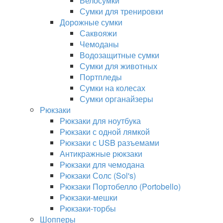
Велосумки
Сумки для тренировки
Дорожные сумки
Саквояжи
Чемоданы
Водозащитные сумки
Сумки для животных
Портпледы
Сумки на колесах
Сумки органайзеры
Рюкзаки
Рюкзаки для ноутбука
Рюкзаки с одной лямкой
Рюкзаки с USB разъемами
Антикражные рюкзаки
Рюкзаки для чемодана
Рюкзаки Солс (Sol's)
Рюкзаки Портобелло (Portobello)
Рюкзаки-мешки
Рюкзаки-торбы
Шопперы