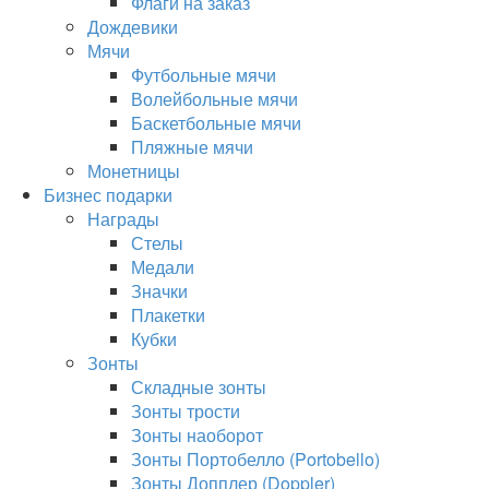
Флаги на заказ
Дождевики
Мячи
Футбольные мячи
Волейбольные мячи
Баскетбольные мячи
Пляжные мячи
Монетницы
Бизнес подарки
Награды
Стелы
Медали
Значки
Плакетки
Кубки
Зонты
Складные зонты
Зонты трости
Зонты наоборот
Зонты Портобелло (Portobello)
Зонты Допплер (Doppler)