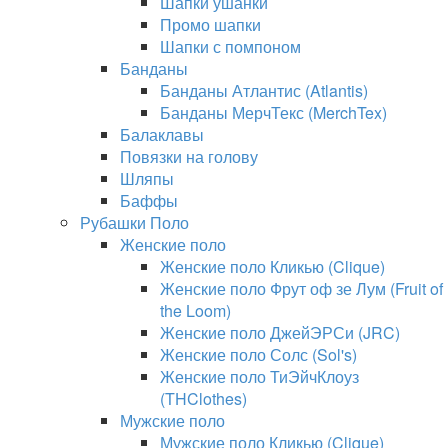
Шапки ушанки
Промо шапки
Шапки с помпоном
Банданы
Банданы Атлантис (Atlantis)
Банданы МерчТекс (MerchTex)
Балаклавы
Повязки на голову
Шляпы
Баффы
Рубашки Поло
Женские поло
Женские поло Кликью (Clique)
Женские поло Фрут оф зе Лум (Fruit of
the Loom)
Женские поло ДжейЭРСи (JRC)
Женские поло Солс (Sol's)
Женские поло ТиЭйчКлоуз
(THClothes)
Мужские поло
Мужские поло Кликью (Clique)