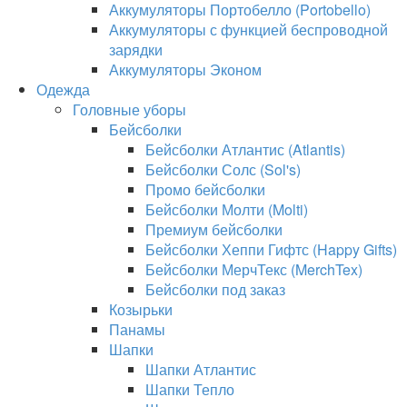
Аккумуляторы Портобелло (Portobello)
Аккумуляторы с функцией беспроводной
зарядки
Аккумуляторы Эконом
Одежда
Головные уборы
Бейсболки
Бейсболки Атлантис (Atlantis)
Бейсболки Солс (Sol's)
Промо бейсболки
Бейсболки Молти (Molti)
Премиум бейсболки
Бейсболки Хеппи Гифтс (Happy Gifts)
Бейсболки МерчТекс (MerchTex)
Бейсболки под заказ
Козырьки
Панамы
Шапки
Шапки Атлантис
Шапки Тепло