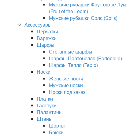
Мужские рубашки Фрут оф зе Лум
(Fruit of the Loom)
Мужские рубашки Солс (Sol's)
Аксессуары
Перчатки
Варежки
Шарфы
Стеганные шарфы
Шарфы Портобелло (Portobello)
Шарфы Тепло (Teplo)
Носки
Женские носки
Мужские носки
Носки под заказ
Платки
Галстуки
Палантины
Штаны
Шорты
Брюки