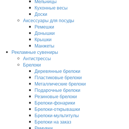
Мельницы
Кухонные весы
Доски
Аксессуары для посуды
Ремешки
Донышки
Крышки
Манжеты
Рекламные сувениры
Антистрессы
Брелоки
Деревянные брелоки
Пластиковые брелоки
Металлические брелоки
Подарочные брелоки
Резиновые брелоки
Брелоки-фонарики
Брелоки-открывашки
Брелоки-мультитулы
Брелоки на заказ
Ремувки