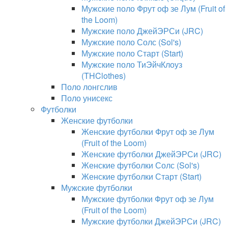
Мужские поло Фрут оф зе Лум (Fruit of
the Loom)
Мужские поло ДжейЭРСи (JRC)
Мужские поло Солс (Sol's)
Мужские поло Старт (Start)
Мужские поло ТиЭйчКлоуз
(THClothes)
Поло лонгслив
Поло унисекс
Футболки
Женские футболки
Женские футболки Фрут оф зе Лум
(Fruit of the Loom)
Женские футболки ДжейЭРСи (JRC)
Женские футболки Солс (Sol's)
Женские футболки Старт (Start)
Мужские футболки
Мужские футболки Фрут оф зе Лум
(Fruit of the Loom)
Мужские футболки ДжейЭРСи (JRC)