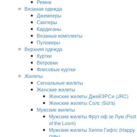
Ремни
Вязаная одежда
Джемперы
Свитеры
Кардиганы
Вязаные комплекты
Пуловеры
Верхняя одежда
Куртки
Ветровки
Флисовые куртки
Жилеты
Сигнальные жилеты
Женские жилеты
Женские жилеты ДжейЭРСи (JRC)
Женские жилеты Солс (Sol's)
Мужские жилеты
Мужские жилеты Фрут оф зе Лум (Fruit
of the Loom)
Мужские жилеты Хеппи Гифтс (Happy
Gifts)