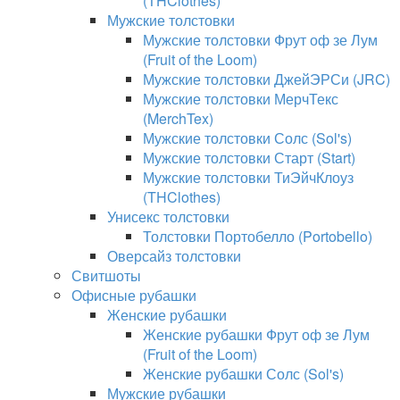
(THClothes)
Мужские толстовки
Мужские толстовки Фрут оф зе Лум
(Fruit of the Loom)
Мужские толстовки ДжейЭРСи (JRC)
Мужские толстовки МерчТекс
(MerchTex)
Мужские толстовки Солс (Sol's)
Мужские толстовки Старт (Start)
Мужские толстовки ТиЭйчКлоуз
(THClothes)
Унисекс толстовки
Толстовки Портобелло (Portobello)
Оверсайз толстовки
Свитшоты
Офисные рубашки
Женские рубашки
Женские рубашки Фрут оф зе Лум
(Fruit of the Loom)
Женские рубашки Солс (Sol's)
Мужские рубашки