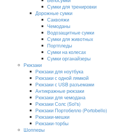
Велосумки
Сумки для тренировки
Дорожные сумки
Саквояжи
Чемоданы
Водозащитные сумки
Сумки для животных
Портпледы
Сумки на колесах
Сумки органайзеры
Рюкзаки
Рюкзаки для ноутбука
Рюкзаки с одной лямкой
Рюкзаки с USB разъемами
Антикражные рюкзаки
Рюкзаки для чемодана
Рюкзаки Солс (Sol's)
Рюкзаки Портобелло (Portobello)
Рюкзаки-мешки
Рюкзаки-торбы
Шопперы