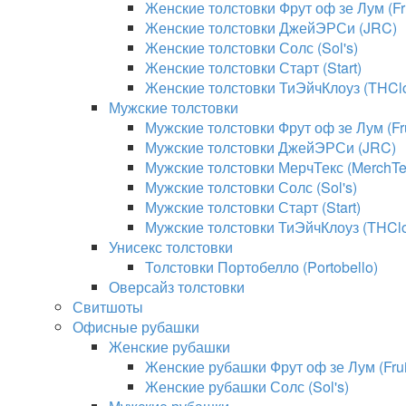
Женские толстовки Фрут оф зе Лум (Fru
Женские толстовки ДжейЭРСи (JRC)
Женские толстовки Солс (Sol's)
Женские толстовки Старт (Start)
Женские толстовки ТиЭйчКлоуз (THClo
Мужские толстовки
Мужские толстовки Фрут оф зе Лум (Fru
Мужские толстовки ДжейЭРСи (JRC)
Мужские толстовки МерчТекс (MerchTe
Мужские толстовки Солс (Sol's)
Мужские толстовки Старт (Start)
Мужские толстовки ТиЭйчКлоуз (THClo
Унисекс толстовки
Толстовки Портобелло (Portobello)
Оверсайз толстовки
Свитшоты
Офисные рубашки
Женские рубашки
Женские рубашки Фрут оф зе Лум (Fruit
Женские рубашки Солс (Sol's)