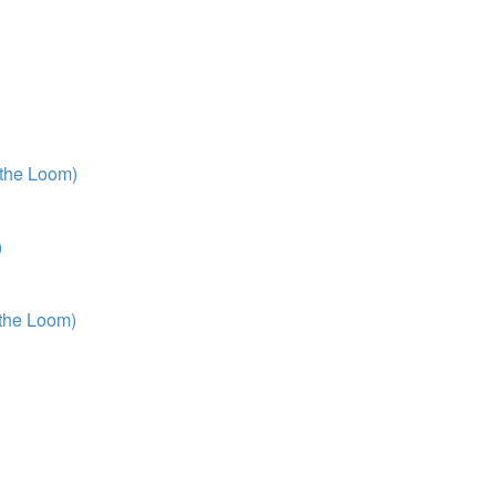
 the Loom)
)
 the Loom)
)