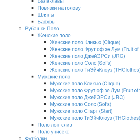
Балаклавы
Повязки на голову
Шляпы
Баффы
Рубашки Поло
Женские поло
Женские поло Кликью (Clique)
Женские поло Фрут оф зе Лум (Fruit of
Женские поло ДжейЭРСи (JRC)
Женские поло Солс (Sol's)
Женские поло ТиЭйчКлоуз (THClothes
Мужские поло
Мужские поло Кликью (Clique)
Мужские поло Фрут оф зе Лум (Fruit of
Мужские поло ДжейЭРСи (JRC)
Мужские поло Солс (Sol's)
Мужские поло Старт (Start)
Мужские поло ТиЭйчКлоуз (THClothes
Поло лонгслив
Поло унисекс
Футболки