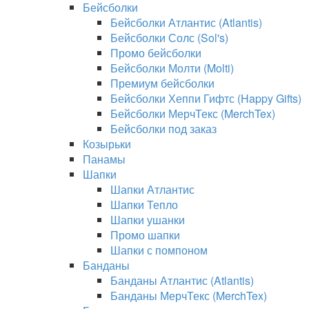
Бейсболки
Бейсболки Атлантис (Atlantis)
Бейсболки Солс (Sol's)
Промо бейсболки
Бейсболки Молти (Molti)
Премиум бейсболки
Бейсболки Хеппи Гифтс (Happy Gifts)
Бейсболки МерчТекс (MerchTex)
Бейсболки под заказ
Козырьки
Панамы
Шапки
Шапки Атлантис
Шапки Тепло
Шапки ушанки
Промо шапки
Шапки с помпоном
Банданы
Банданы Атлантис (Atlantis)
Банданы МерчТекс (MerchTex)