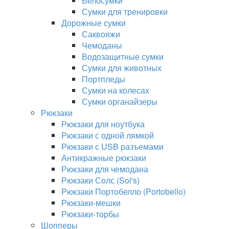
Велосумки
Сумки для тренировки
Дорожные сумки
Саквояжи
Чемоданы
Водозащитные сумки
Сумки для животных
Портпледы
Сумки на колесах
Сумки органайзеры
Рюкзаки
Рюкзаки для ноутбука
Рюкзаки с одной лямкой
Рюкзаки с USB разъемами
Антикражные рюкзаки
Рюкзаки для чемодана
Рюкзаки Солс (Sol's)
Рюкзаки Портобелло (Portobello)
Рюкзаки-мешки
Рюкзаки-торбы
Шопперы