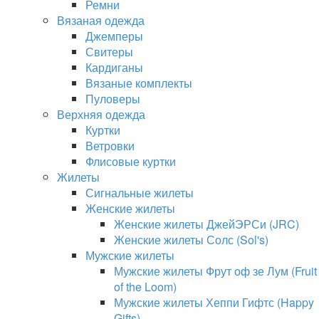
Ремни
Вязаная одежда
Джемперы
Свитеры
Кардиганы
Вязаные комплекты
Пуловеры
Верхняя одежда
Куртки
Ветровки
Флисовые куртки
Жилеты
Сигнальные жилеты
Женские жилеты
Женские жилеты ДжейЭРСи (JRC)
Женские жилеты Солс (Sol's)
Мужские жилеты
Мужские жилеты Фрут оф зе Лум (Fruit
of the Loom)
Мужские жилеты Хеппи Гифтс (Happy
Gifts)