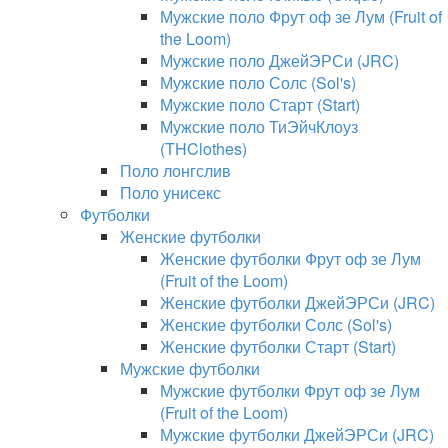
Мужские поло Фрут оф зе Лум (Fruit of
the Loom)
Мужские поло ДжейЭРСи (JRC)
Мужские поло Солс (Sol's)
Мужские поло Старт (Start)
Мужские поло ТиЭйчКлоуз
(THClothes)
Поло лонгслив
Поло унисекс
Футболки
Женские футболки
Женские футболки Фрут оф зе Лум
(Fruit of the Loom)
Женские футболки ДжейЭРСи (JRC)
Женские футболки Солс (Sol's)
Женские футболки Старт (Start)
Мужские футболки
Мужские футболки Фрут оф зе Лум
(Fruit of the Loom)
Мужские футболки ДжейЭРСи (JRC)