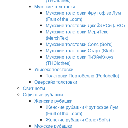
(THClothes)
Мужские толстовки
Мужские толстовки Фрут оф зе Лум
(Fruit of the Loom)
Мужские толстовки ДжейЭРСи (JRC)
Мужские толстовки МерчТекс
(MerchTex)
Мужские толстовки Солс (Sol's)
Мужские толстовки Старт (Start)
Мужские толстовки ТиЭйчКлоуз
(THClothes)
Унисекс толстовки
Толстовки Портобелло (Portobello)
Оверсайз толстовки
Свитшоты
Офисные рубашки
Женские рубашки
Женские рубашки Фрут оф зе Лум
(Fruit of the Loom)
Женские рубашки Солс (Sol's)
Мужские рубашки