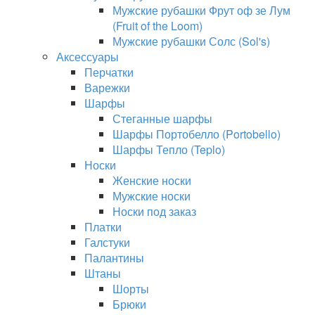
Мужские рубашки Фрут оф зе Лум
(Fruit of the Loom)
Мужские рубашки Солс (Sol's)
Аксессуары
Перчатки
Варежки
Шарфы
Стеганные шарфы
Шарфы Портобелло (Portobello)
Шарфы Тепло (Teplo)
Носки
Женские носки
Мужские носки
Носки под заказ
Платки
Галстуки
Палантины
Штаны
Шорты
Брюки