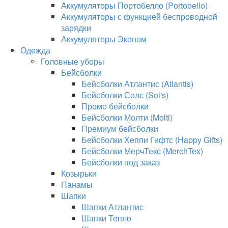
Аккумуляторы Портобелло (Portobello)
Аккумуляторы с функцией беспроводной
зарядки
Аккумуляторы Эконом
Одежда
Головные уборы
Бейсболки
Бейсболки Атлантис (Atlantis)
Бейсболки Солс (Sol's)
Промо бейсболки
Бейсболки Молти (Molti)
Премиум бейсболки
Бейсболки Хеппи Гифтс (Happy Gifts)
Бейсболки МерчТекс (MerchTex)
Бейсболки под заказ
Козырьки
Панамы
Шапки
Шапки Атлантис
Шапки Тепло