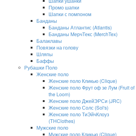
Шапки ушанки
Промо шапки
Шапки с помпоном
Банданы
Банданы Атлантис (Atlantis)
Банданы МерчТекс (MerchTex)
Балаклавы
Повязки на голову
Шляпы
Баффы
Рубашки Поло
Женские поло
Женские поло Кликью (Clique)
Женские поло Фрут оф зе Лум (Fruit of
the Loom)
Женские поло ДжейЭРСи (JRC)
Женские поло Солс (Sol's)
Женские поло ТиЭйчКлоуз
(THClothes)
Мужские поло
Мужские поло Кликью (Clique)