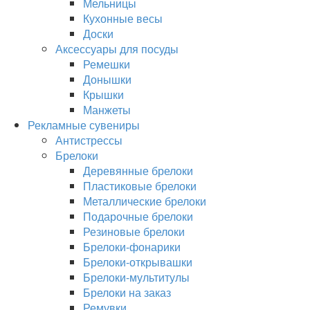
Мельницы
Кухонные весы
Доски
Аксессуары для посуды
Ремешки
Донышки
Крышки
Манжеты
Рекламные сувениры
Антистрессы
Брелоки
Деревянные брелоки
Пластиковые брелоки
Металлические брелоки
Подарочные брелоки
Резиновые брелоки
Брелоки-фонарики
Брелоки-открывашки
Брелоки-мультитулы
Брелоки на заказ
Ремувки