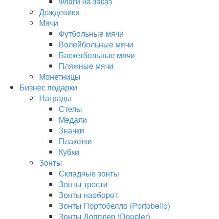
Флаги на заказ
Дождевики
Мячи
Футбольные мячи
Волейбольные мячи
Баскетбольные мячи
Пляжные мячи
Монетницы
Бизнес подарки
Награды
Стелы
Медали
Значки
Плакетки
Кубки
Зонты
Складные зонты
Зонты трости
Зонты наоборот
Зонты Портобелло (Portobello)
Зонты Допплер (Doppler)