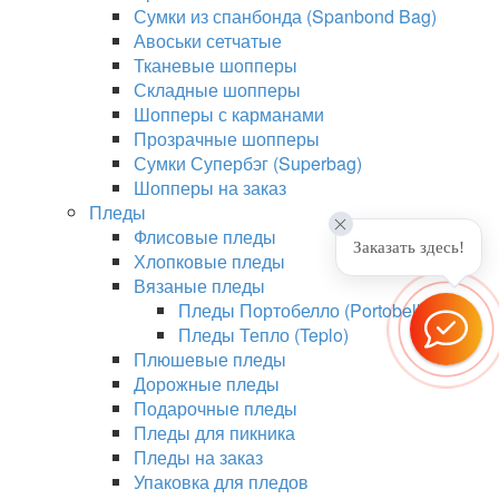
Сумки из спанбонда (Spanbond Bag)
Авоськи сетчатые
Тканевые шопперы
Складные шопперы
Шопперы с карманами
Прозрачные шопперы
Сумки Супербэг (Superbag)
Шопперы на заказ
Пледы
Флисовые пледы
Заказать здесь!
Хлопковые пледы
Вязаные пледы
Пледы Портобелло (Portobello)
Пледы Тепло (Teplo)
Плюшевые пледы
Дорожные пледы
Подарочные пледы
Пледы для пикника
Пледы на заказ
Упаковка для пледов