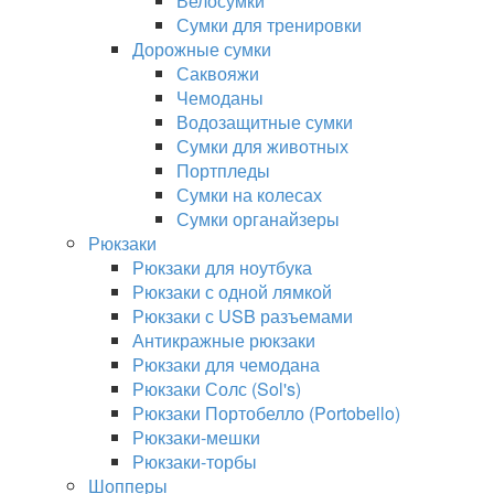
Велосумки
Сумки для тренировки
Дорожные сумки
Саквояжи
Чемоданы
Водозащитные сумки
Сумки для животных
Портпледы
Сумки на колесах
Сумки органайзеры
Рюкзаки
Рюкзаки для ноутбука
Рюкзаки с одной лямкой
Рюкзаки с USB разъемами
Антикражные рюкзаки
Рюкзаки для чемодана
Рюкзаки Солс (Sol's)
Рюкзаки Портобелло (Portobello)
Рюкзаки-мешки
Рюкзаки-торбы
Шопперы