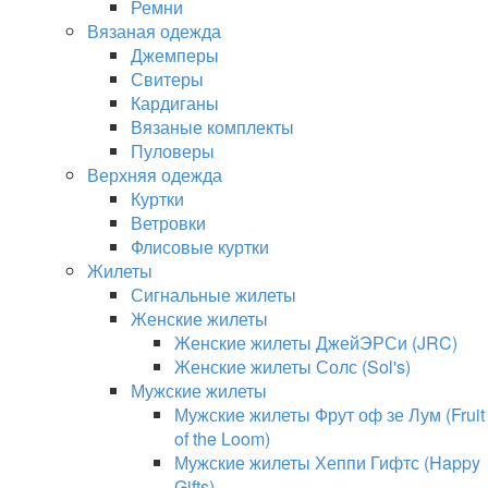
Ремни
Вязаная одежда
Джемперы
Свитеры
Кардиганы
Вязаные комплекты
Пуловеры
Верхняя одежда
Куртки
Ветровки
Флисовые куртки
Жилеты
Сигнальные жилеты
Женские жилеты
Женские жилеты ДжейЭРСи (JRC)
Женские жилеты Солс (Sol's)
Мужские жилеты
Мужские жилеты Фрут оф зе Лум (Fruit
of the Loom)
Мужские жилеты Хеппи Гифтс (Happy
Gifts)