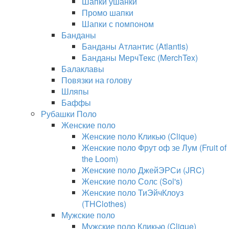
Шапки ушанки
Промо шапки
Шапки с помпоном
Банданы
Банданы Атлантис (Atlantis)
Банданы МерчТекс (MerchTex)
Балаклавы
Повязки на голову
Шляпы
Баффы
Рубашки Поло
Женские поло
Женские поло Кликью (Clique)
Женские поло Фрут оф зе Лум (Fruit of
the Loom)
Женские поло ДжейЭРСи (JRC)
Женские поло Солс (Sol's)
Женские поло ТиЭйчКлоуз
(THClothes)
Мужские поло
Мужские поло Кликью (Clique)