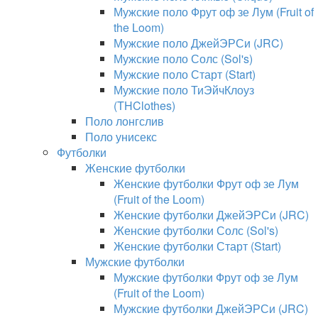
Мужские поло Фрут оф зе Лум (Fruit of
the Loom)
Мужские поло ДжейЭРСи (JRC)
Мужские поло Солс (Sol's)
Мужские поло Старт (Start)
Мужские поло ТиЭйчКлоуз
(THClothes)
Поло лонгслив
Поло унисекс
Футболки
Женские футболки
Женские футболки Фрут оф зе Лум
(Fruit of the Loom)
Женские футболки ДжейЭРСи (JRC)
Женские футболки Солс (Sol's)
Женские футболки Старт (Start)
Мужские футболки
Мужские футболки Фрут оф зе Лум
(Fruit of the Loom)
Мужские футболки ДжейЭРСи (JRC)