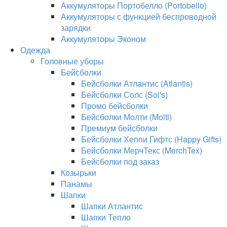
Аккумуляторы Портобелло (Portobello)
Аккумуляторы с функцией беспроводной
зарядки
Аккумуляторы Эконом
Одежда
Головные уборы
Бейсболки
Бейсболки Атлантис (Atlantis)
Бейсболки Солс (Sol's)
Промо бейсболки
Бейсболки Молти (Molti)
Премиум бейсболки
Бейсболки Хеппи Гифтс (Happy Gifts)
Бейсболки МерчТекс (MerchTex)
Бейсболки под заказ
Козырьки
Панамы
Шапки
Шапки Атлантис
Шапки Тепло