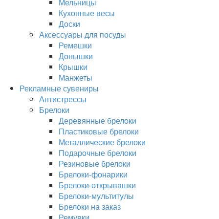
Мельницы
Кухонные весы
Доски
Аксессуары для посуды
Ремешки
Донышки
Крышки
Манжеты
Рекламные сувениры
Антистрессы
Брелоки
Деревянные брелоки
Пластиковые брелоки
Металлические брелоки
Подарочные брелоки
Резиновые брелоки
Брелоки-фонарики
Брелоки-открывашки
Брелоки-мультитулы
Брелоки на заказ
Ремувки