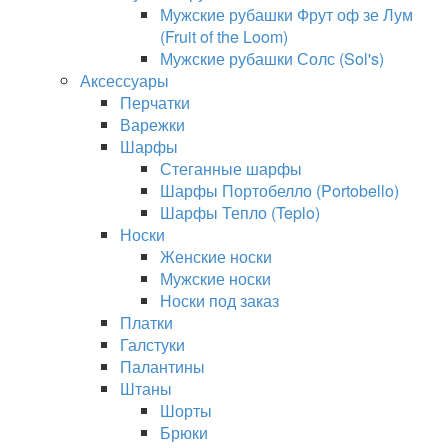
Мужские рубашки Фрут оф зе Лум
(Fruit of the Loom)
Мужские рубашки Солс (Sol's)
Аксессуары
Перчатки
Варежки
Шарфы
Стеганные шарфы
Шарфы Портобелло (Portobello)
Шарфы Тепло (Teplo)
Носки
Женские носки
Мужские носки
Носки под заказ
Платки
Галстуки
Палантины
Штаны
Шорты
Брюки