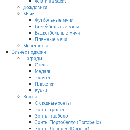
Флаги на заказ
Дождевики
Мячи
Футбольные мячи
Волейбольные мячи
Баскетбольные мячи
Пляжные мячи
Монетницы
Бизнес подарки
Награды
Стелы
Медали
Значки
Плакетки
Кубки
Зонты
Складные зонты
Зонты трости
Зонты наоборот
Зонты Портобелло (Portobello)
Зонты Допплер (Doppler)