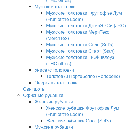
(THClothes)
Мужские толстовки
Мужские толстовки Фрут оф зе Лум
(Fruit of the Loom)
Мужские толстовки ДжейЭРСи (JRC)
Мужские толстовки МерчТекс
(MerchTex)
Мужские толстовки Солс (Sol's)
Мужские толстовки Старт (Start)
Мужские толстовки ТиЭйчКлоуз
(THClothes)
Унисекс толстовки
Толстовки Портобелло (Portobello)
Оверсайз толстовки
Свитшоты
Офисные рубашки
Женские рубашки
Женские рубашки Фрут оф зе Лум
(Fruit of the Loom)
Женские рубашки Солс (Sol's)
Мужские рубашки