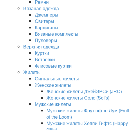
Ремни
Вязаная одежда
Джемперы
Свитеры
Кардиганы
Вязаные комплекты
Пуловеры
Верхняя одежда
Куртки
Ветровки
Флисовые куртки
Жилеты
Сигнальные жилеты
Женские жилеты
Женские жилеты ДжейЭРСи (JRC)
Женские жилеты Солс (Sol's)
Мужские жилеты
Мужские жилеты Фрут оф зе Лум (Fruit
of the Loom)
Мужские жилеты Хеппи Гифтс (Happy
Gifts)