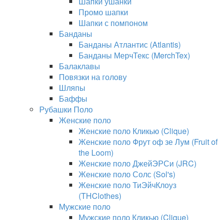
Шапки ушанки
Промо шапки
Шапки с помпоном
Банданы
Банданы Атлантис (Atlantis)
Банданы МерчТекс (MerchTex)
Балаклавы
Повязки на голову
Шляпы
Баффы
Рубашки Поло
Женские поло
Женские поло Кликью (Clique)
Женские поло Фрут оф зе Лум (Fruit of
the Loom)
Женские поло ДжейЭРСи (JRC)
Женские поло Солс (Sol's)
Женские поло ТиЭйчКлоуз
(THClothes)
Мужские поло
Мужские поло Кликью (Clique)