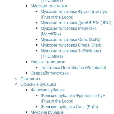
(THClothes)
Мужские толстовки
Мужские толстовки Фрут оф зе Лум
(Fruit of the Loom)
Мужские толстовки ДжейЭРСи (JRC)
Мужские толстовки МерчТекс
(MerchTex)
Мужские толстовки Солс (Sol's)
Мужские толстовки Старт (Start)
Мужские толстовки ТиЭйчКлоуз
(THClothes)
Унисекс толстовки
Толстовки Портобелло (Portobello)
Оверсайз толстовки
Свитшоты
Офисные рубашки
Женские рубашки
Женские рубашки Фрут оф зе Лум
(Fruit of the Loom)
Женские рубашки Солс (Sol's)
Мужские рубашки