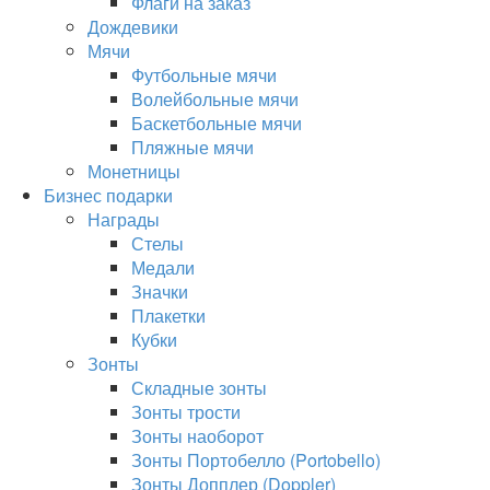
Флаги на заказ
Дождевики
Мячи
Футбольные мячи
Волейбольные мячи
Баскетбольные мячи
Пляжные мячи
Монетницы
Бизнес подарки
Награды
Стелы
Медали
Значки
Плакетки
Кубки
Зонты
Складные зонты
Зонты трости
Зонты наоборот
Зонты Портобелло (Portobello)
Зонты Допплер (Doppler)