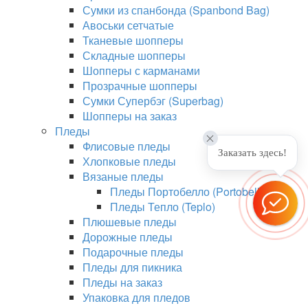
Сумки из спанбонда (Spanbond Bag)
Авоськи сетчатые
Тканевые шопперы
Складные шопперы
Шопперы с карманами
Прозрачные шопперы
Сумки Супербэг (Superbag)
Шопперы на заказ
Пледы
Флисовые пледы
Заказать здесь!
Хлопковые пледы
Вязаные пледы
Пледы Портобелло (Portobello)
Пледы Тепло (Teplo)
Плюшевые пледы
Дорожные пледы
Подарочные пледы
Пледы для пикника
Пледы на заказ
Упаковка для пледов