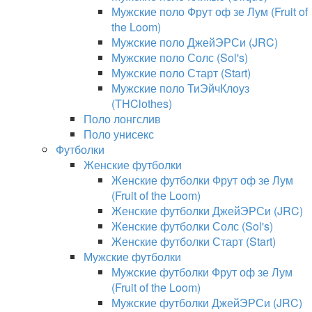
Мужские поло Фрут оф зе Лум (Fruit of
the Loom)
Мужские поло ДжейЭРСи (JRC)
Мужские поло Солс (Sol's)
Мужские поло Старт (Start)
Мужские поло ТиЭйчКлоуз
(THClothes)
Поло лонгслив
Поло унисекс
Футболки
Женские футболки
Женские футболки Фрут оф зе Лум
(Fruit of the Loom)
Женские футболки ДжейЭРСи (JRC)
Женские футболки Солс (Sol's)
Женские футболки Старт (Start)
Мужские футболки
Мужские футболки Фрут оф зе Лум
(Fruit of the Loom)
Мужские футболки ДжейЭРСи (JRC)