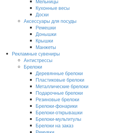
Мельницы
Кухонные весы
Доски
Аксессуары для посуды
Ремешки
Донышки
Крышки
Манжеты
Рекламные сувениры
Антистрессы
Брелоки
Деревянные брелоки
Пластиковые брелоки
Металлические брелоки
Подарочные брелоки
Резиновые брелоки
Брелоки-фонарики
Брелоки-открывашки
Брелоки-мультитулы
Брелоки на заказ
Ремувки