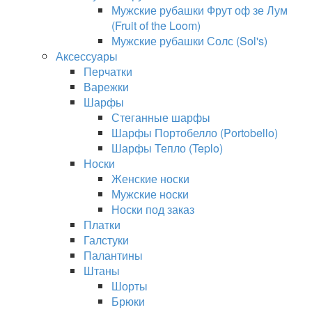
Мужские рубашки Фрут оф зе Лум
(Fruit of the Loom)
Мужские рубашки Солс (Sol's)
Аксессуары
Перчатки
Варежки
Шарфы
Стеганные шарфы
Шарфы Портобелло (Portobello)
Шарфы Тепло (Teplo)
Носки
Женские носки
Мужские носки
Носки под заказ
Платки
Галстуки
Палантины
Штаны
Шорты
Брюки