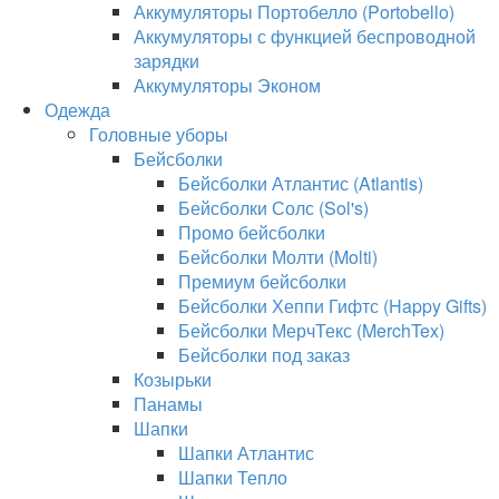
Аккумуляторы Портобелло (Portobello)
Аккумуляторы с функцией беспроводной
зарядки
Аккумуляторы Эконом
Одежда
Головные уборы
Бейсболки
Бейсболки Атлантис (Atlantis)
Бейсболки Солс (Sol's)
Промо бейсболки
Бейсболки Молти (Molti)
Премиум бейсболки
Бейсболки Хеппи Гифтс (Happy Gifts)
Бейсболки МерчТекс (MerchTex)
Бейсболки под заказ
Козырьки
Панамы
Шапки
Шапки Атлантис
Шапки Тепло