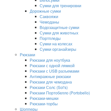
Велосумки
Сумки для тренировки
Дорожные сумки
Саквояжи
Чемоданы
Водозащитные сумки
Сумки для животных
Портпледы
Сумки на колесах
Сумки органайзеры
Рюкзаки
Рюкзаки для ноутбука
Рюкзаки с одной лямкой
Рюкзаки с USB разъемами
Антикражные рюкзаки
Рюкзаки для чемодана
Рюкзаки Солс (Sol's)
Рюкзаки Портобелло (Portobello)
Рюкзаки-мешки
Рюкзаки-торбы
Шопперы