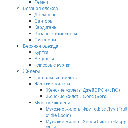
Ремни
Вязаная одежда
Джемперы
Свитеры
Кардиганы
Вязаные комплекты
Пуловеры
Верхняя одежда
Куртки
Ветровки
Флисовые куртки
Жилеты
Сигнальные жилеты
Женские жилеты
Женские жилеты ДжейЭРСи (JRC)
Женские жилеты Солс (Sol's)
Мужские жилеты
Мужские жилеты Фрут оф зе Лум (Fruit
of the Loom)
Мужские жилеты Хеппи Гифтс (Happy
Gifts)