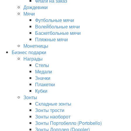
Флаги на заказ
Дождевики
Мячи
Футбольные мячи
Волейбольные мячи
Баскетбольные мячи
Пляжные мячи
Монетницы
Бизнес подарки
Награды
Стелы
Медали
Значки
Плакетки
Кубки
Зонты
Складные зонты
Зонты трости
Зонты наоборот
Зонты Портобелло (Portobello)
Зонты Допплер (Doppler)