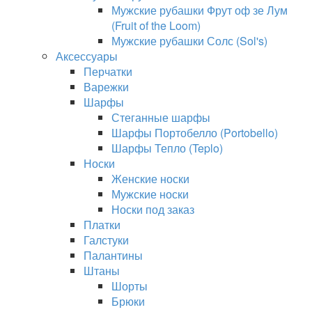
Мужские рубашки Фрут оф зе Лум
(Fruit of the Loom)
Мужские рубашки Солс (Sol's)
Аксессуары
Перчатки
Варежки
Шарфы
Стеганные шарфы
Шарфы Портобелло (Portobello)
Шарфы Тепло (Teplo)
Носки
Женские носки
Мужские носки
Носки под заказ
Платки
Галстуки
Палантины
Штаны
Шорты
Брюки