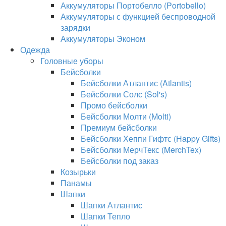
Аккумуляторы Портобелло (Portobello)
Аккумуляторы с функцией беспроводной
зарядки
Аккумуляторы Эконом
Одежда
Головные уборы
Бейсболки
Бейсболки Атлантис (Atlantis)
Бейсболки Солс (Sol's)
Промо бейсболки
Бейсболки Молти (Molti)
Премиум бейсболки
Бейсболки Хеппи Гифтс (Happy Gifts)
Бейсболки МерчТекс (MerchTex)
Бейсболки под заказ
Козырьки
Панамы
Шапки
Шапки Атлантис
Шапки Тепло