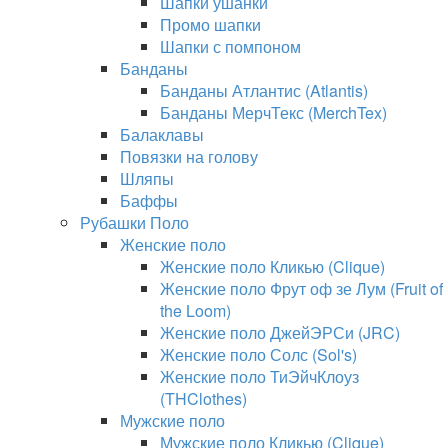
Шапки ушанки
Промо шапки
Шапки с помпоном
Банданы
Банданы Атлантис (Atlantis)
Банданы МерчТекс (MerchTex)
Балаклавы
Повязки на голову
Шляпы
Баффы
Рубашки Поло
Женские поло
Женские поло Кликью (Clique)
Женские поло Фрут оф зе Лум (Fruit of
the Loom)
Женские поло ДжейЭРСи (JRC)
Женские поло Солс (Sol's)
Женские поло ТиЭйчКлоуз
(THClothes)
Мужские поло
Мужские поло Кликью (Clique)