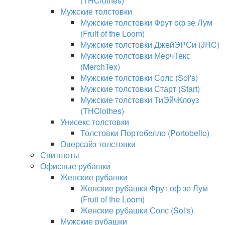
(THClothes)
Мужские толстовки
Мужские толстовки Фрут оф зе Лум
(Fruit of the Loom)
Мужские толстовки ДжейЭРСи (JRC)
Мужские толстовки МерчТекс
(MerchTex)
Мужские толстовки Солс (Sol's)
Мужские толстовки Старт (Start)
Мужские толстовки ТиЭйчКлоуз
(THClothes)
Унисекс толстовки
Толстовки Портобелло (Portobello)
Оверсайз толстовки
Свитшоты
Офисные рубашки
Женские рубашки
Женские рубашки Фрут оф зе Лум
(Fruit of the Loom)
Женские рубашки Солс (Sol's)
Мужские рубашки