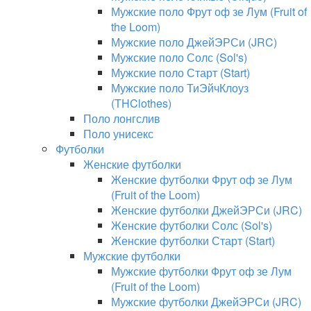
Мужские поло Фрут оф зе Лум (Fruit of
the Loom)
Мужские поло ДжейЭРСи (JRC)
Мужские поло Солс (Sol's)
Мужские поло Старт (Start)
Мужские поло ТиЭйчКлоуз
(THClothes)
Поло лонгслив
Поло унисекс
Футболки
Женские футболки
Женские футболки Фрут оф зе Лум
(Fruit of the Loom)
Женские футболки ДжейЭРСи (JRC)
Женские футболки Солс (Sol's)
Женские футболки Старт (Start)
Мужские футболки
Мужские футболки Фрут оф зе Лум
(Fruit of the Loom)
Мужские футболки ДжейЭРСи (JRC)