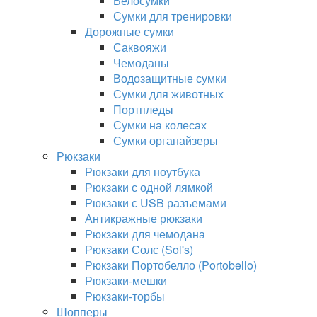
Велосумки
Сумки для тренировки
Дорожные сумки
Саквояжи
Чемоданы
Водозащитные сумки
Сумки для животных
Портпледы
Сумки на колесах
Сумки органайзеры
Рюкзаки
Рюкзаки для ноутбука
Рюкзаки с одной лямкой
Рюкзаки с USB разъемами
Антикражные рюкзаки
Рюкзаки для чемодана
Рюкзаки Солс (Sol's)
Рюкзаки Портобелло (Portobello)
Рюкзаки-мешки
Рюкзаки-торбы
Шопперы