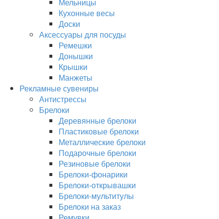
Мельницы
Кухонные весы
Доски
Аксессуары для посуды
Ремешки
Донышки
Крышки
Манжеты
Рекламные сувениры
Антистрессы
Брелоки
Деревянные брелоки
Пластиковые брелоки
Металлические брелоки
Подарочные брелоки
Резиновые брелоки
Брелоки-фонарики
Брелоки-открывашки
Брелоки-мультитулы
Брелоки на заказ
Ремувки