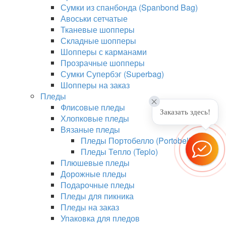
Сумки из спанбонда (Spanbond Bag)
Авоськи сетчатые
Тканевые шопперы
Складные шопперы
Шопперы с карманами
Прозрачные шопперы
Сумки Супербэг (Superbag)
Шопперы на заказ
Пледы
Флисовые пледы
Заказать здесь!
Хлопковые пледы
Вязаные пледы
Пледы Портобелло (Portobello)
Пледы Тепло (Teplo)
Плюшевые пледы
Дорожные пледы
Подарочные пледы
Пледы для пикника
Пледы на заказ
Упаковка для пледов