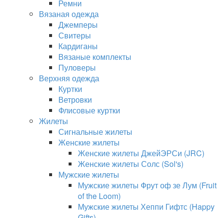
Ремни
Вязаная одежда
Джемперы
Свитеры
Кардиганы
Вязаные комплекты
Пуловеры
Верхняя одежда
Куртки
Ветровки
Флисовые куртки
Жилеты
Сигнальные жилеты
Женские жилеты
Женские жилеты ДжейЭРСи (JRC)
Женские жилеты Солс (Sol's)
Мужские жилеты
Мужские жилеты Фрут оф зе Лум (Fruit
of the Loom)
Мужские жилеты Хеппи Гифтс (Happy
Gifts)