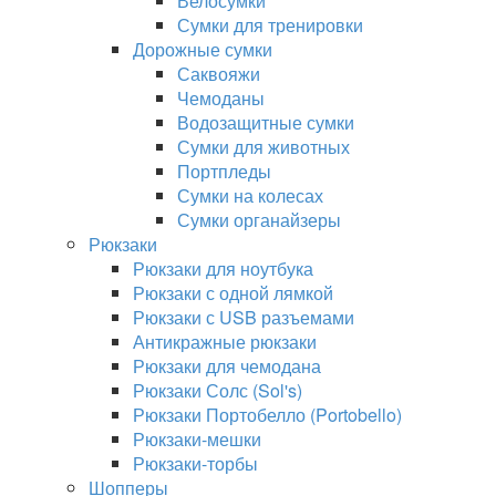
Велосумки
Сумки для тренировки
Дорожные сумки
Саквояжи
Чемоданы
Водозащитные сумки
Сумки для животных
Портпледы
Сумки на колесах
Сумки органайзеры
Рюкзаки
Рюкзаки для ноутбука
Рюкзаки с одной лямкой
Рюкзаки с USB разъемами
Антикражные рюкзаки
Рюкзаки для чемодана
Рюкзаки Солс (Sol's)
Рюкзаки Портобелло (Portobello)
Рюкзаки-мешки
Рюкзаки-торбы
Шопперы