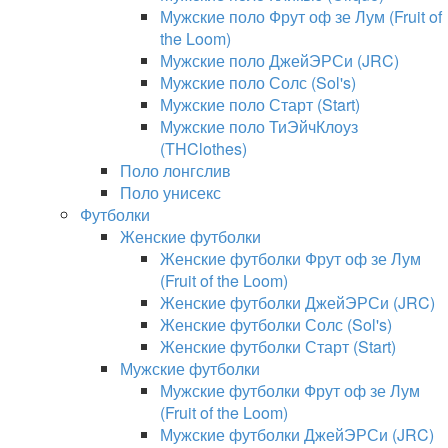
Мужские поло Фрут оф зе Лум (Fruit of
the Loom)
Мужские поло ДжейЭРСи (JRC)
Мужские поло Солс (Sol's)
Мужские поло Старт (Start)
Мужские поло ТиЭйчКлоуз
(THClothes)
Поло лонгслив
Поло унисекс
Футболки
Женские футболки
Женские футболки Фрут оф зе Лум
(Fruit of the Loom)
Женские футболки ДжейЭРСи (JRC)
Женские футболки Солс (Sol's)
Женские футболки Старт (Start)
Мужские футболки
Мужские футболки Фрут оф зе Лум
(Fruit of the Loom)
Мужские футболки ДжейЭРСи (JRC)