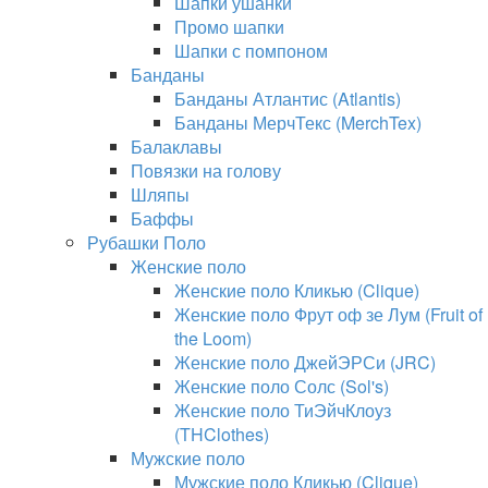
Шапки ушанки
Промо шапки
Шапки с помпоном
Банданы
Банданы Атлантис (Atlantis)
Банданы МерчТекс (MerchTex)
Балаклавы
Повязки на голову
Шляпы
Баффы
Рубашки Поло
Женские поло
Женские поло Кликью (Clique)
Женские поло Фрут оф зе Лум (Fruit of
the Loom)
Женские поло ДжейЭРСи (JRC)
Женские поло Солс (Sol's)
Женские поло ТиЭйчКлоуз
(THClothes)
Мужские поло
Мужские поло Кликью (Clique)