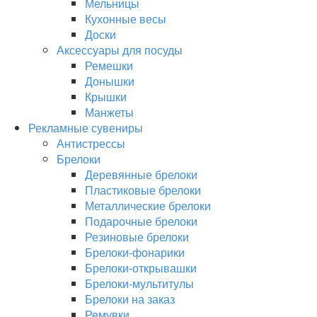
Мельницы
Кухонные весы
Доски
Аксессуары для посуды
Ремешки
Донышки
Крышки
Манжеты
Рекламные сувениры
Антистрессы
Брелоки
Деревянные брелоки
Пластиковые брелоки
Металлические брелоки
Подарочные брелоки
Резиновые брелоки
Брелоки-фонарики
Брелоки-открывашки
Брелоки-мультитулы
Брелоки на заказ
Ремувки