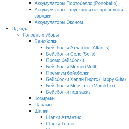
Аккумуляторы Портобелло (Portobello)
Аккумуляторы с функцией беспроводной
зарядки
Аккумуляторы Эконом
Одежда
Головные уборы
Бейсболки
Бейсболки Атлантис (Atlantis)
Бейсболки Солс (Sol's)
Промо бейсболки
Бейсболки Молти (Molti)
Премиум бейсболки
Бейсболки Хеппи Гифтс (Happy Gifts)
Бейсболки МерчТекс (MerchTex)
Бейсболки под заказ
Козырьки
Панамы
Шапки
Шапки Атлантис
Шапки Тепло