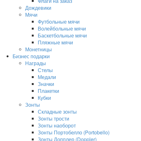
Флаги на заказ
Дождевики
Мячи
Футбольные мячи
Волейбольные мячи
Баскетбольные мячи
Пляжные мячи
Монетницы
Бизнес подарки
Награды
Стелы
Медали
Значки
Плакетки
Кубки
Зонты
Складные зонты
Зонты трости
Зонты наоборот
Зонты Портобелло (Portobello)
Зонты Допплер (Doppler)