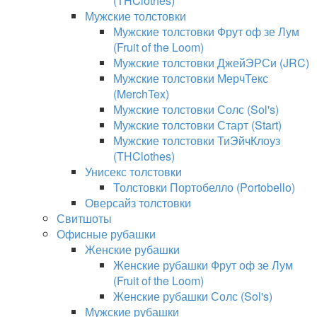
(THClothes)
Мужские толстовки
Мужские толстовки Фрут оф зе Лум
(Fruit of the Loom)
Мужские толстовки ДжейЭРСи (JRC)
Мужские толстовки МерчТекс
(MerchTex)
Мужские толстовки Солс (Sol's)
Мужские толстовки Старт (Start)
Мужские толстовки ТиЭйчКлоуз
(THClothes)
Унисекс толстовки
Толстовки Портобелло (Portobello)
Оверсайз толстовки
Свитшоты
Офисные рубашки
Женские рубашки
Женские рубашки Фрут оф зе Лум
(Fruit of the Loom)
Женские рубашки Солс (Sol's)
Мужские рубашки