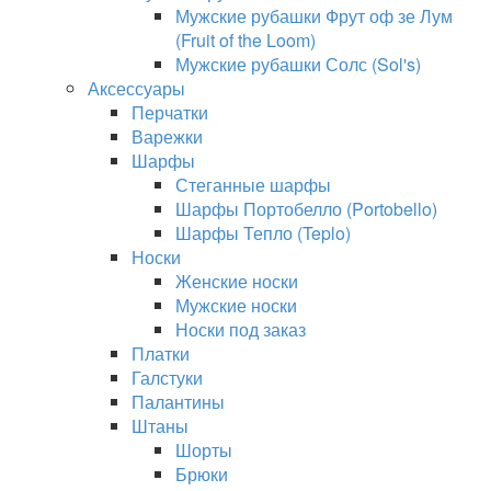
Мужские рубашки Фрут оф зе Лум
(Fruit of the Loom)
Мужские рубашки Солс (Sol's)
Аксессуары
Перчатки
Варежки
Шарфы
Стеганные шарфы
Шарфы Портобелло (Portobello)
Шарфы Тепло (Teplo)
Носки
Женские носки
Мужские носки
Носки под заказ
Платки
Галстуки
Палантины
Штаны
Шорты
Брюки