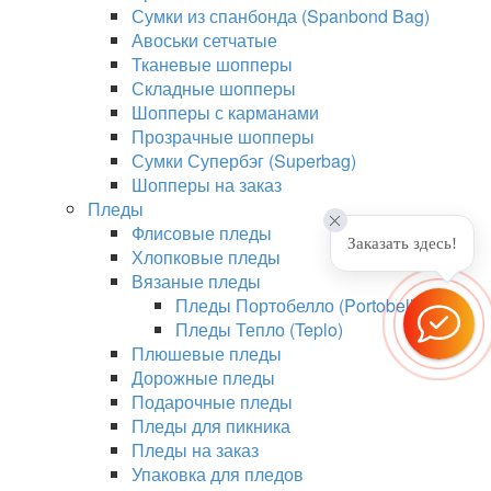
Сумки из спанбонда (Spanbond Bag)
Авоськи сетчатые
Тканевые шопперы
Складные шопперы
Шопперы с карманами
Прозрачные шопперы
Сумки Супербэг (Superbag)
Шопперы на заказ
Пледы
Флисовые пледы
Заказать здесь!
Хлопковые пледы
Вязаные пледы
Пледы Портобелло (Portobello)
Пледы Тепло (Teplo)
Плюшевые пледы
Дорожные пледы
Подарочные пледы
Пледы для пикника
Пледы на заказ
Упаковка для пледов