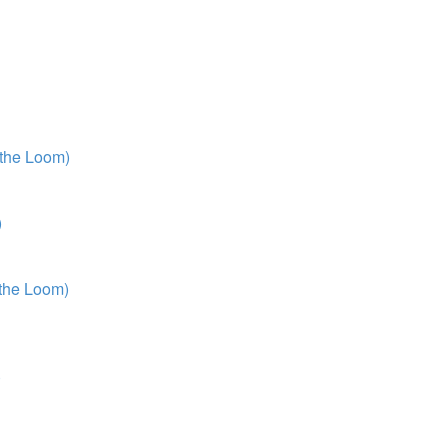
 the Loom)
)
 the Loom)
)