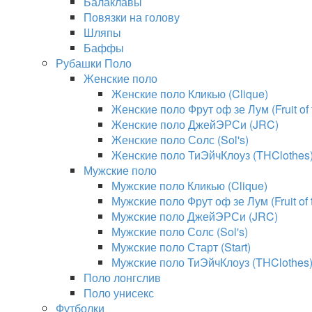
Балаклавы
Повязки на голову
Шляпы
Баффы
Рубашки Поло
Женские поло
Женские поло Кликью (Clique)
Женские поло Фрут оф зе Лум (Fruit of
Женские поло ДжейЭРСи (JRC)
Женские поло Солс (Sol's)
Женские поло ТиЭйчКлоуз (THClothes
Мужские поло
Мужские поло Кликью (Clique)
Мужские поло Фрут оф зе Лум (Fruit of
Мужские поло ДжейЭРСи (JRC)
Мужские поло Солс (Sol's)
Мужские поло Старт (Start)
Мужские поло ТиЭйчКлоуз (THClothes
Поло лонгслив
Поло унисекс
Футболки