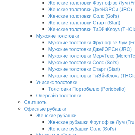
Женские толстовки Фрут оф зе Лум (Fru
Женские толстовки ДжейЭРСи (JRC)
Женские толстовки Солс (Sol's)
Женские толстовки Старт (Start)
Женские толстовки ТиЭйчКлоуз (THClo
Мужские толстовки
Мужские толстовки Фрут оф зе Лум (Fru
Мужские толстовки ДжейЭРСи (JRC)
Мужские толстовки МерчТекс (MerchTe
Мужские толстовки Солс (Sol's)
Мужские толстовки Старт (Start)
Мужские толстовки ТиЭйчКлоуз (THClo
Унисекс толстовки
Толстовки Портобелло (Portobello)
Оверсайз толстовки
Свитшоты
Офисные рубашки
Женские рубашки
Женские рубашки Фрут оф зе Лум (Fruit
Женские рубашки Солс (Sol's)