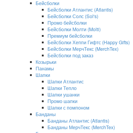
Бейсболки
Бейсболки Атлантис (Atlantis)
Бейсболки Солс (Sol's)
Промо бейсболки
Бейсболки Молти (Molti)
Премиум бейсболки
Бейсболки Хеппи Гифтс (Happy Gifts)
Бейсболки МерчТекс (MerchTex)
Бейсболки под заказ
Козырьки
Панамы
Шапки
Шапки Атлантис
Шапки Тепло
Шапки ушанки
Промо шапки
Шапки с помпоном
Банданы
Банданы Атлантис (Atlantis)
Банданы МерчТекс (MerchTex)