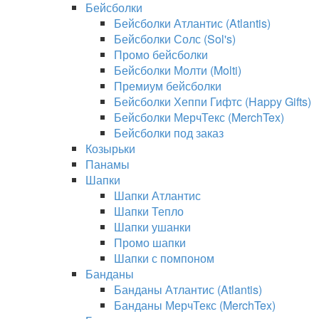
Бейсболки
Бейсболки Атлантис (Atlantis)
Бейсболки Солс (Sol's)
Промо бейсболки
Бейсболки Молти (Molti)
Премиум бейсболки
Бейсболки Хеппи Гифтс (Happy Gifts)
Бейсболки МерчТекс (MerchTex)
Бейсболки под заказ
Козырьки
Панамы
Шапки
Шапки Атлантис
Шапки Тепло
Шапки ушанки
Промо шапки
Шапки с помпоном
Банданы
Банданы Атлантис (Atlantis)
Банданы МерчТекс (MerchTex)