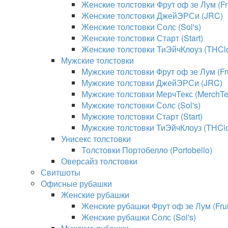
Женские толстовки Фрут оф зе Лум (Fru
Женские толстовки ДжейЭРСи (JRC)
Женские толстовки Солс (Sol's)
Женские толстовки Старт (Start)
Женские толстовки ТиЭйчКлоуз (THClo
Мужские толстовки
Мужские толстовки Фрут оф зе Лум (Fru
Мужские толстовки ДжейЭРСи (JRC)
Мужские толстовки МерчТекс (MerchTe
Мужские толстовки Солс (Sol's)
Мужские толстовки Старт (Start)
Мужские толстовки ТиЭйчКлоуз (THClo
Унисекс толстовки
Толстовки Портобелло (Portobello)
Оверсайз толстовки
Свитшоты
Офисные рубашки
Женские рубашки
Женские рубашки Фрут оф зе Лум (Fruit
Женские рубашки Солс (Sol's)