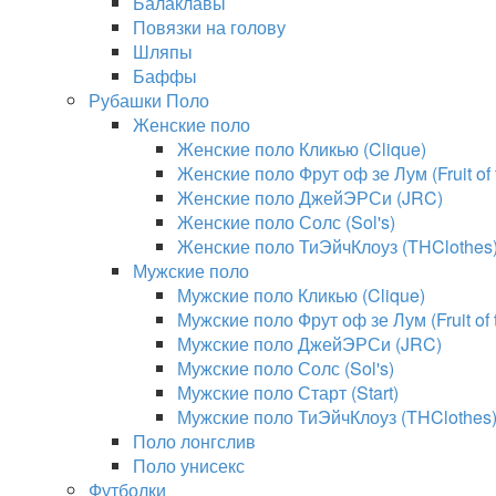
Балаклавы
Повязки на голову
Шляпы
Баффы
Рубашки Поло
Женские поло
Женские поло Кликью (Clique)
Женские поло Фрут оф зе Лум (Fruit of
Женские поло ДжейЭРСи (JRC)
Женские поло Солс (Sol's)
Женские поло ТиЭйчКлоуз (THClothes
Мужские поло
Мужские поло Кликью (Clique)
Мужские поло Фрут оф зе Лум (Fruit of
Мужские поло ДжейЭРСи (JRC)
Мужские поло Солс (Sol's)
Мужские поло Старт (Start)
Мужские поло ТиЭйчКлоуз (THClothes
Поло лонгслив
Поло унисекс
Футболки