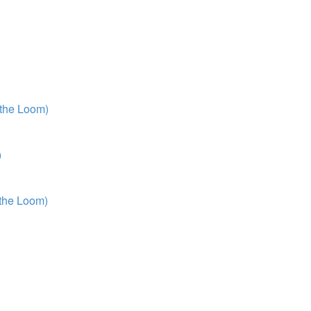
 the Loom)
)
 the Loom)
)