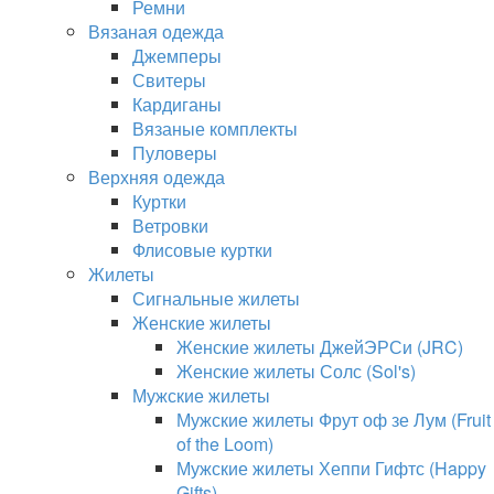
Ремни
Вязаная одежда
Джемперы
Свитеры
Кардиганы
Вязаные комплекты
Пуловеры
Верхняя одежда
Куртки
Ветровки
Флисовые куртки
Жилеты
Сигнальные жилеты
Женские жилеты
Женские жилеты ДжейЭРСи (JRC)
Женские жилеты Солс (Sol's)
Мужские жилеты
Мужские жилеты Фрут оф зе Лум (Fruit
of the Loom)
Мужские жилеты Хеппи Гифтс (Happy
Gifts)