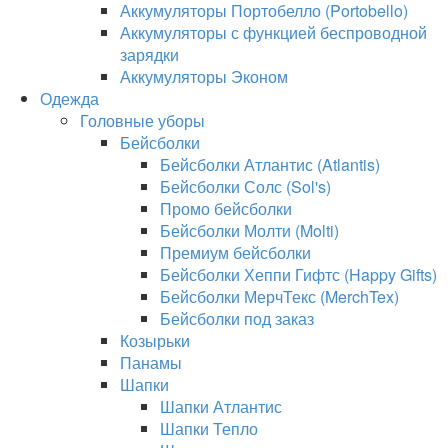
Аккумуляторы Портобелло (Portobello)
Аккумуляторы с функцией беспроводной
зарядки
Аккумуляторы Эконом
Одежда
Головные уборы
Бейсболки
Бейсболки Атлантис (Atlantis)
Бейсболки Солс (Sol's)
Промо бейсболки
Бейсболки Молти (Molti)
Премиум бейсболки
Бейсболки Хеппи Гифтс (Happy Gifts)
Бейсболки МерчТекс (MerchTex)
Бейсболки под заказ
Козырьки
Панамы
Шапки
Шапки Атлантис
Шапки Тепло