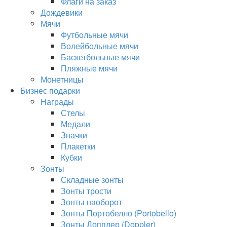
Флаги на заказ
Дождевики
Мячи
Футбольные мячи
Волейбольные мячи
Баскетбольные мячи
Пляжные мячи
Монетницы
Бизнес подарки
Награды
Стелы
Медали
Значки
Плакетки
Кубки
Зонты
Складные зонты
Зонты трости
Зонты наоборот
Зонты Портобелло (Portobello)
Зонты Допплер (Doppler)