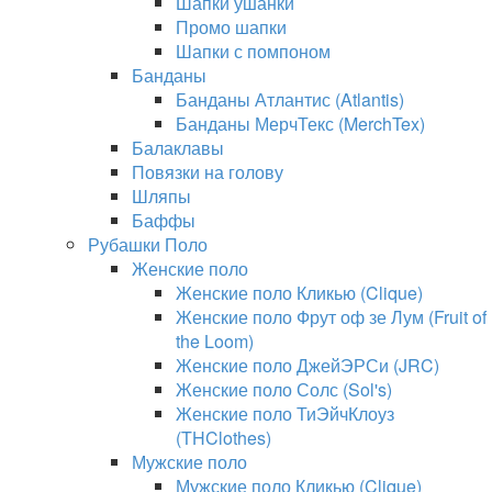
Шапки ушанки
Промо шапки
Шапки с помпоном
Банданы
Банданы Атлантис (Atlantis)
Банданы МерчТекс (MerchTex)
Балаклавы
Повязки на голову
Шляпы
Баффы
Рубашки Поло
Женские поло
Женские поло Кликью (Clique)
Женские поло Фрут оф зе Лум (Fruit of
the Loom)
Женские поло ДжейЭРСи (JRC)
Женские поло Солс (Sol's)
Женские поло ТиЭйчКлоуз
(THClothes)
Мужские поло
Мужские поло Кликью (Clique)