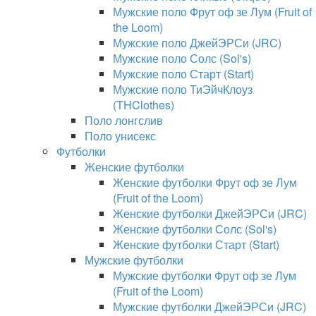
Мужские поло Фрут оф зе Лум (Fruit of
the Loom)
Мужские поло ДжейЭРСи (JRC)
Мужские поло Солс (Sol's)
Мужские поло Старт (Start)
Мужские поло ТиЭйчКлоуз
(THClothes)
Поло лонгслив
Поло унисекс
Футболки
Женские футболки
Женские футболки Фрут оф зе Лум
(Fruit of the Loom)
Женские футболки ДжейЭРСи (JRC)
Женские футболки Солс (Sol's)
Женские футболки Старт (Start)
Мужские футболки
Мужские футболки Фрут оф зе Лум
(Fruit of the Loom)
Мужские футболки ДжейЭРСи (JRC)