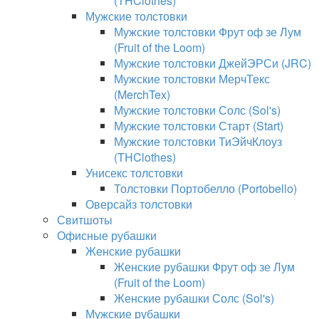
(THClothes)
Мужские толстовки
Мужские толстовки Фрут оф зе Лум
(Fruit of the Loom)
Мужские толстовки ДжейЭРСи (JRC)
Мужские толстовки МерчТекс
(MerchTex)
Мужские толстовки Солс (Sol's)
Мужские толстовки Старт (Start)
Мужские толстовки ТиЭйчКлоуз
(THClothes)
Унисекс толстовки
Толстовки Портобелло (Portobello)
Оверсайз толстовки
Свитшоты
Офисные рубашки
Женские рубашки
Женские рубашки Фрут оф зе Лум
(Fruit of the Loom)
Женские рубашки Солс (Sol's)
Мужские рубашки