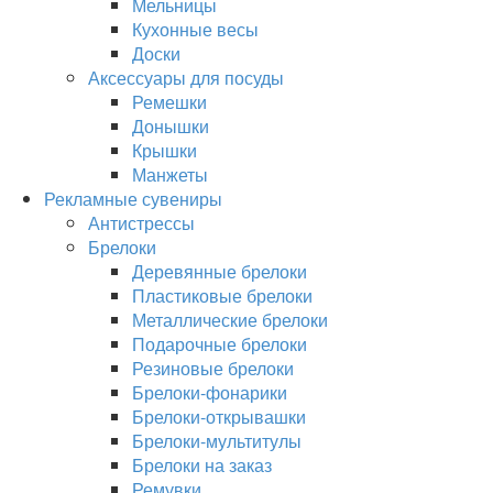
Мельницы
Кухонные весы
Доски
Аксессуары для посуды
Ремешки
Донышки
Крышки
Манжеты
Рекламные сувениры
Антистрессы
Брелоки
Деревянные брелоки
Пластиковые брелоки
Металлические брелоки
Подарочные брелоки
Резиновые брелоки
Брелоки-фонарики
Брелоки-открывашки
Брелоки-мультитулы
Брелоки на заказ
Ремувки