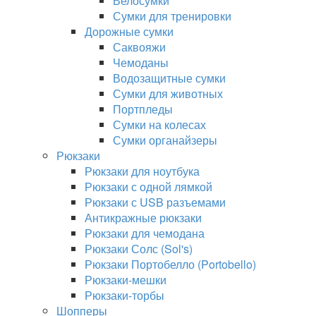
Велосумки
Сумки для тренировки
Дорожные сумки
Саквояжи
Чемоданы
Водозащитные сумки
Сумки для животных
Портпледы
Сумки на колесах
Сумки органайзеры
Рюкзаки
Рюкзаки для ноутбука
Рюкзаки с одной лямкой
Рюкзаки с USB разъемами
Антикражные рюкзаки
Рюкзаки для чемодана
Рюкзаки Солс (Sol's)
Рюкзаки Портобелло (Portobello)
Рюкзаки-мешки
Рюкзаки-торбы
Шопперы