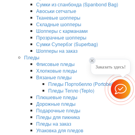
Сумки из спанбонда (Spanbond Bag)
Авоськи сетчатые
Тканевые шопперы
Складные шопперы
Шопперы с карманами
Прозрачные шопперы
Сумки Супербэг (Superbag)
Шопперы на заказ
Пледы
Флисовые пледы
Заказать здесь!
Хлопковые пледы
Вязаные пледы
Пледы Портобелло (Portobello)
Пледы Тепло (Teplo)
Плюшевые пледы
Дорожные пледы
Подарочные пледы
Пледы для пикника
Пледы на заказ
Упаковка для пледов