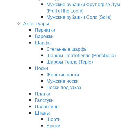
Мужские рубашки Фрут оф зе Лум
(Fruit of the Loom)
Мужские рубашки Солс (Sol's)
Аксессуары
Перчатки
Варежки
Шарфы
Стеганные шарфы
Шарфы Портобелло (Portobello)
Шарфы Тепло (Teplo)
Носки
Женские носки
Мужские носки
Носки под заказ
Платки
Галстуки
Палантины
Штаны
Шорты
Брюки