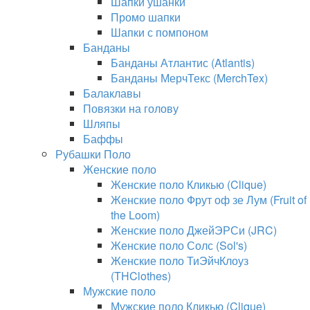
Шапки ушанки
Промо шапки
Шапки с помпоном
Банданы
Банданы Атлантис (Atlantis)
Банданы МерчТекс (MerchTex)
Балаклавы
Повязки на голову
Шляпы
Баффы
Рубашки Поло
Женские поло
Женские поло Кликью (Clique)
Женские поло Фрут оф зе Лум (Fruit of
the Loom)
Женские поло ДжейЭРСи (JRC)
Женские поло Солс (Sol's)
Женские поло ТиЭйчКлоуз
(THClothes)
Мужские поло
Мужские поло Кликью (Clique)