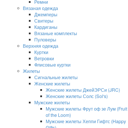
Ремни
Вязаная одежда
Джемперы
Свитеры
Кардиганы
Вязаные комплекты
Пуловеры
Верхняя одежда
Куртки
Ветровки
Флисовые куртки
Жилеты
Сигнальные жилеты
Женские жилеты
Женские жилеты ДжейЭРСи (JRC)
Женские жилеты Солс (Sol's)
Мужские жилеты
Мужские жилеты Фрут оф зе Лум (Fruit
of the Loom)
Мужские жилеты Хеппи Гифтс (Happy
Gifts)