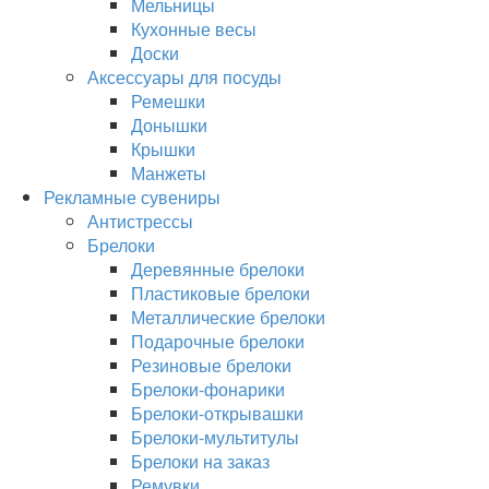
Мельницы
Кухонные весы
Доски
Аксессуары для посуды
Ремешки
Донышки
Крышки
Манжеты
Рекламные сувениры
Антистрессы
Брелоки
Деревянные брелоки
Пластиковые брелоки
Металлические брелоки
Подарочные брелоки
Резиновые брелоки
Брелоки-фонарики
Брелоки-открывашки
Брелоки-мультитулы
Брелоки на заказ
Ремувки