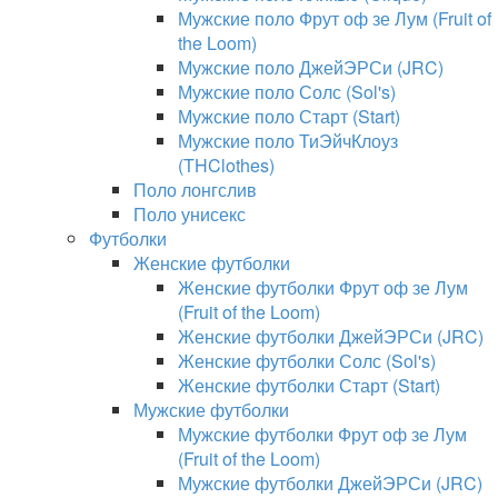
Мужские поло Фрут оф зе Лум (Fruit of
the Loom)
Мужские поло ДжейЭРСи (JRC)
Мужские поло Солс (Sol's)
Мужские поло Старт (Start)
Мужские поло ТиЭйчКлоуз
(THClothes)
Поло лонгслив
Поло унисекс
Футболки
Женские футболки
Женские футболки Фрут оф зе Лум
(Fruit of the Loom)
Женские футболки ДжейЭРСи (JRC)
Женские футболки Солс (Sol's)
Женские футболки Старт (Start)
Мужские футболки
Мужские футболки Фрут оф зе Лум
(Fruit of the Loom)
Мужские футболки ДжейЭРСи (JRC)