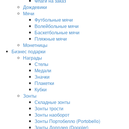
Флаги на заказ
Дождевики
Мячи
Футбольные мячи
Волейбольные мячи
Баскетбольные мячи
Пляжные мячи
Монетницы
Бизнес подарки
Награды
Стелы
Медали
Значки
Плакетки
Кубки
Зонты
Складные зонты
Зонты трости
Зонты наоборот
Зонты Портобелло (Portobello)
Зонты Допплер (Doppler)