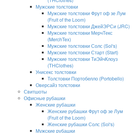
(THClothes)
Мужские толстовки
Мужские толстовки Фрут оф зе Лум
(Fruit of the Loom)
Мужские толстовки ДжейЭРСи (JRC)
Мужские толстовки МерчТекс
(MerchTex)
Мужские толстовки Солс (Sol's)
Мужские толстовки Старт (Start)
Мужские толстовки ТиЭйчКлоуз
(THClothes)
Унисекс толстовки
Толстовки Портобелло (Portobello)
Оверсайз толстовки
Свитшоты
Офисные рубашки
Женские рубашки
Женские рубашки Фрут оф зе Лум
(Fruit of the Loom)
Женские рубашки Солс (Sol's)
Мужские рубашки