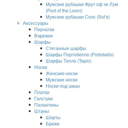
Мужские рубашки Фрут оф зе Лум
(Fruit of the Loom)
Мужские рубашки Солс (Sol's)
Аксессуары
Перчатки
Варежки
Шарфы
Стеганные шарфы
Шарфы Портобелло (Portobello)
Шарфы Тепло (Teplo)
Носки
Женские носки
Мужские носки
Носки под заказ
Платки
Галстуки
Палантины
Штаны
Шорты
Брюки