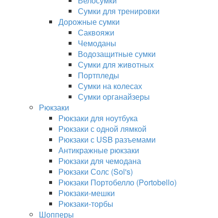
Велосумки
Сумки для тренировки
Дорожные сумки
Саквояжи
Чемоданы
Водозащитные сумки
Сумки для животных
Портпледы
Сумки на колесах
Сумки органайзеры
Рюкзаки
Рюкзаки для ноутбука
Рюкзаки с одной лямкой
Рюкзаки с USB разъемами
Антикражные рюкзаки
Рюкзаки для чемодана
Рюкзаки Солс (Sol's)
Рюкзаки Портобелло (Portobello)
Рюкзаки-мешки
Рюкзаки-торбы
Шопперы