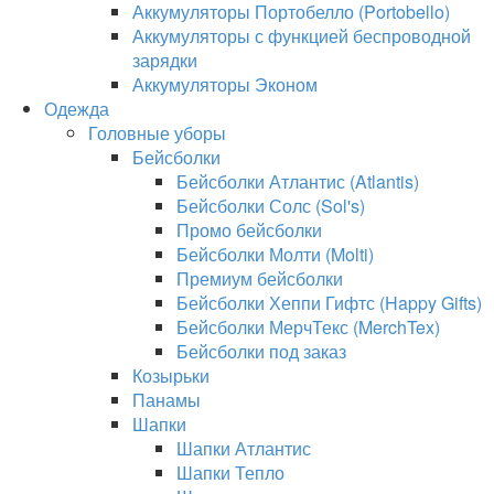
Аккумуляторы Портобелло (Portobello)
Аккумуляторы с функцией беспроводной
зарядки
Аккумуляторы Эконом
Одежда
Головные уборы
Бейсболки
Бейсболки Атлантис (Atlantis)
Бейсболки Солс (Sol's)
Промо бейсболки
Бейсболки Молти (Molti)
Премиум бейсболки
Бейсболки Хеппи Гифтс (Happy Gifts)
Бейсболки МерчТекс (MerchTex)
Бейсболки под заказ
Козырьки
Панамы
Шапки
Шапки Атлантис
Шапки Тепло