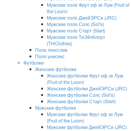
Мужские поло Фрут оф зе Лум (Fruit of
the Loom)
Мужские поло ДжейЭРСи (JRC)
Мужские поло Солс (Sol's)
Мужские поло Старт (Start)
Мужские поло ТиЭйчКлоуз
(THClothes)
Поло лонгслив
Поло унисекс
Футболки
Женские футболки
Женские футболки Фрут оф зе Лум
(Fruit of the Loom)
Женские футболки ДжейЭРСи (JRC)
Женские футболки Солс (Sol's)
Женские футболки Старт (Start)
Мужские футболки
Мужские футболки Фрут оф зе Лум
(Fruit of the Loom)
Мужские футболки ДжейЭРСи (JRC)