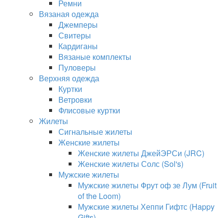
Ремни
Вязаная одежда
Джемперы
Свитеры
Кардиганы
Вязаные комплекты
Пуловеры
Верхняя одежда
Куртки
Ветровки
Флисовые куртки
Жилеты
Сигнальные жилеты
Женские жилеты
Женские жилеты ДжейЭРСи (JRC)
Женские жилеты Солс (Sol's)
Мужские жилеты
Мужские жилеты Фрут оф зе Лум (Fruit
of the Loom)
Мужские жилеты Хеппи Гифтс (Happy
Gifts)