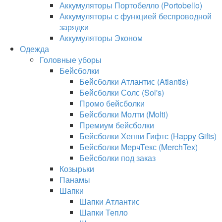
Аккумуляторы Портобелло (Portobello)
Аккумуляторы с функцией беспроводной
зарядки
Аккумуляторы Эконом
Одежда
Головные уборы
Бейсболки
Бейсболки Атлантис (Atlantis)
Бейсболки Солс (Sol's)
Промо бейсболки
Бейсболки Молти (Molti)
Премиум бейсболки
Бейсболки Хеппи Гифтс (Happy Gifts)
Бейсболки МерчТекс (MerchTex)
Бейсболки под заказ
Козырьки
Панамы
Шапки
Шапки Атлантис
Шапки Тепло