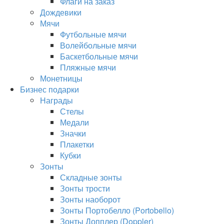
Флаги на заказ
Дождевики
Мячи
Футбольные мячи
Волейбольные мячи
Баскетбольные мячи
Пляжные мячи
Монетницы
Бизнес подарки
Награды
Стелы
Медали
Значки
Плакетки
Кубки
Зонты
Складные зонты
Зонты трости
Зонты наоборот
Зонты Портобелло (Portobello)
Зонты Допплер (Doppler)