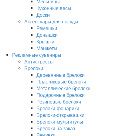
Мельницы
Кухонные весы
Доски
Аксессуары для посуды
Ремешки
Донышки
Крышки
Манжеты
Рекламные сувениры
Антистрессы
Брелоки
Деревянные брелоки
Пластиковые брелоки
Металлические брелоки
Подарочные брелоки
Резиновые брелоки
Брелоки-фонарики
Брелоки-открывашки
Брелоки-мультитулы
Брелоки на заказ
Ремувки