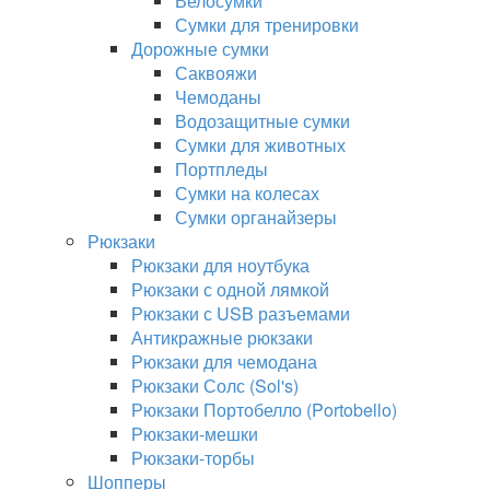
Велосумки
Сумки для тренировки
Дорожные сумки
Саквояжи
Чемоданы
Водозащитные сумки
Сумки для животных
Портпледы
Сумки на колесах
Сумки органайзеры
Рюкзаки
Рюкзаки для ноутбука
Рюкзаки с одной лямкой
Рюкзаки с USB разъемами
Антикражные рюкзаки
Рюкзаки для чемодана
Рюкзаки Солс (Sol's)
Рюкзаки Портобелло (Portobello)
Рюкзаки-мешки
Рюкзаки-торбы
Шопперы