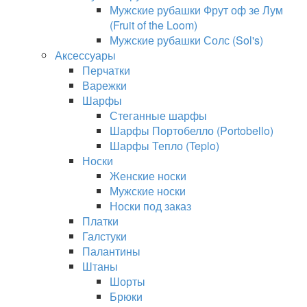
Мужские рубашки Фрут оф зе Лум
(Fruit of the Loom)
Мужские рубашки Солс (Sol's)
Аксессуары
Перчатки
Варежки
Шарфы
Стеганные шарфы
Шарфы Портобелло (Portobello)
Шарфы Тепло (Teplo)
Носки
Женские носки
Мужские носки
Носки под заказ
Платки
Галстуки
Палантины
Штаны
Шорты
Брюки