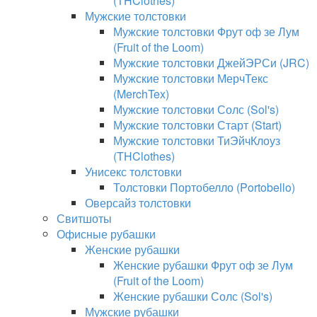
(THClothes)
Мужские толстовки
Мужские толстовки Фрут оф зе Лум
(Fruit of the Loom)
Мужские толстовки ДжейЭРСи (JRC)
Мужские толстовки МерчТекс
(MerchTex)
Мужские толстовки Солс (Sol's)
Мужские толстовки Старт (Start)
Мужские толстовки ТиЭйчКлоуз
(THClothes)
Унисекс толстовки
Толстовки Портобелло (Portobello)
Оверсайз толстовки
Свитшоты
Офисные рубашки
Женские рубашки
Женские рубашки Фрут оф зе Лум
(Fruit of the Loom)
Женские рубашки Солс (Sol's)
Мужские рубашки