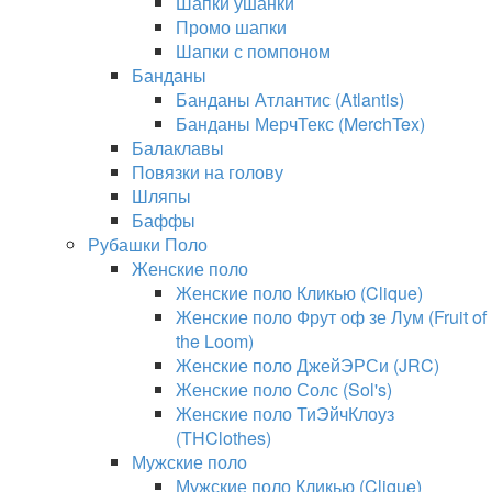
Шапки ушанки
Промо шапки
Шапки с помпоном
Банданы
Банданы Атлантис (Atlantis)
Банданы МерчТекс (MerchTex)
Балаклавы
Повязки на голову
Шляпы
Баффы
Рубашки Поло
Женские поло
Женские поло Кликью (Clique)
Женские поло Фрут оф зе Лум (Fruit of
the Loom)
Женские поло ДжейЭРСи (JRC)
Женские поло Солс (Sol's)
Женские поло ТиЭйчКлоуз
(THClothes)
Мужские поло
Мужские поло Кликью (Clique)