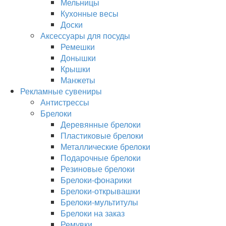
Мельницы
Кухонные весы
Доски
Аксессуары для посуды
Ремешки
Донышки
Крышки
Манжеты
Рекламные сувениры
Антистрессы
Брелоки
Деревянные брелоки
Пластиковые брелоки
Металлические брелоки
Подарочные брелоки
Резиновые брелоки
Брелоки-фонарики
Брелоки-открывашки
Брелоки-мультитулы
Брелоки на заказ
Ремувки