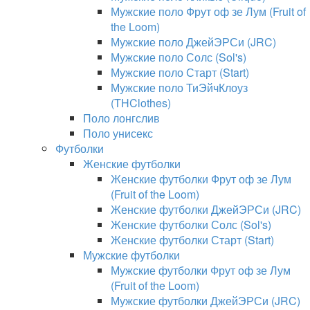
Мужские поло Фрут оф зе Лум (Fruit of
the Loom)
Мужские поло ДжейЭРСи (JRC)
Мужские поло Солс (Sol's)
Мужские поло Старт (Start)
Мужские поло ТиЭйчКлоуз
(THClothes)
Поло лонгслив
Поло унисекс
Футболки
Женские футболки
Женские футболки Фрут оф зе Лум
(Fruit of the Loom)
Женские футболки ДжейЭРСи (JRC)
Женские футболки Солс (Sol's)
Женские футболки Старт (Start)
Мужские футболки
Мужские футболки Фрут оф зе Лум
(Fruit of the Loom)
Мужские футболки ДжейЭРСи (JRC)