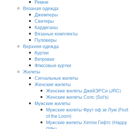
Ремни
Вязаная одежда
Джемперы
Свитеры
Кардиганы
Вязаные комплекты
Пуловеры
Верхняя одежда
Куртки
Ветровки
Флисовые куртки
Жилеты
Сигнальные жилеты
Женские жилеты
Женские жилеты ДжейЭРСи (JRC)
Женские жилеты Солс (Sol's)
Мужские жилеты
Мужские жилеты Фрут оф зе Лум (Fruit
of the Loom)
Мужские жилеты Хеппи Гифтс (Happy
Gifts)