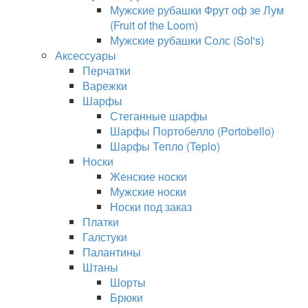
Мужские рубашки Фрут оф зе Лум
(Fruit of the Loom)
Мужские рубашки Солс (Sol's)
Аксессуары
Перчатки
Варежки
Шарфы
Стеганные шарфы
Шарфы Портобелло (Portobello)
Шарфы Тепло (Teplo)
Носки
Женские носки
Мужские носки
Носки под заказ
Платки
Галстуки
Палантины
Штаны
Шорты
Брюки