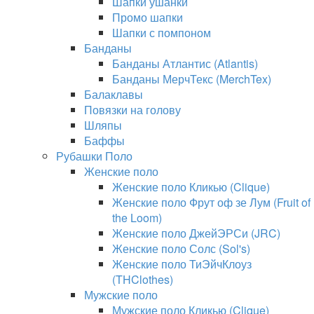
Шапки ушанки
Промо шапки
Шапки с помпоном
Банданы
Банданы Атлантис (Atlantis)
Банданы МерчТекс (MerchTex)
Балаклавы
Повязки на голову
Шляпы
Баффы
Рубашки Поло
Женские поло
Женские поло Кликью (Clique)
Женские поло Фрут оф зе Лум (Fruit of
the Loom)
Женские поло ДжейЭРСи (JRC)
Женские поло Солс (Sol's)
Женские поло ТиЭйчКлоуз
(THClothes)
Мужские поло
Мужские поло Кликью (Clique)