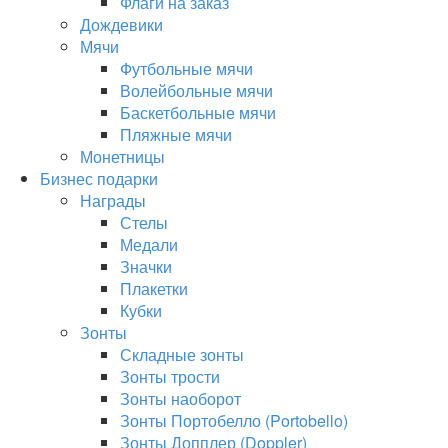
Флаги на заказ
Дождевики
Мячи
Футбольные мячи
Волейбольные мячи
Баскетбольные мячи
Пляжные мячи
Монетницы
Бизнес подарки
Награды
Стелы
Медали
Значки
Плакетки
Кубки
Зонты
Складные зонты
Зонты трости
Зонты наоборот
Зонты Портобелло (Portobello)
Зонты Допплер (Doppler)