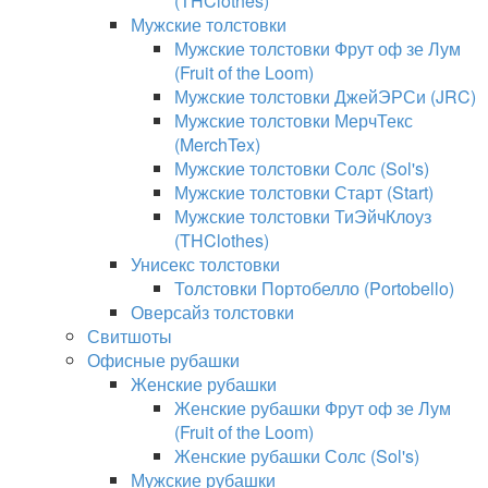
(THClothes)
Мужские толстовки
Мужские толстовки Фрут оф зе Лум
(Fruit of the Loom)
Мужские толстовки ДжейЭРСи (JRC)
Мужские толстовки МерчТекс
(MerchTex)
Мужские толстовки Солс (Sol's)
Мужские толстовки Старт (Start)
Мужские толстовки ТиЭйчКлоуз
(THClothes)
Унисекс толстовки
Толстовки Портобелло (Portobello)
Оверсайз толстовки
Свитшоты
Офисные рубашки
Женские рубашки
Женские рубашки Фрут оф зе Лум
(Fruit of the Loom)
Женские рубашки Солс (Sol's)
Мужские рубашки