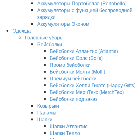
Аккумуляторы Портобелло (Portobello)
Аккумуляторы с функцией беспроводной
зарядки
Аккумуляторы Эконом
Одежда
Головные уборы
Бейсболки
Бейсболки Атлантис (Atlantis)
Бейсболки Солс (Sol's)
Промо бейсболки
Бейсболки Молти (Molti)
Премиум бейсболки
Бейсболки Хеппи Гифтс (Happy Gifts)
Бейсболки МерчТекс (MerchTex)
Бейсболки под заказ
Козырьки
Панамы
Шапки
Шапки Атлантис
Шапки Тепло