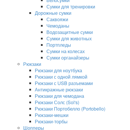
Велосумки
Сумки для тренировки
Дорожные сумки
Саквояжи
Чемоданы
Водозащитные сумки
Сумки для животных
Портпледы
Сумки на колесах
Сумки органайзеры
Рюкзаки
Рюкзаки для ноутбука
Рюкзаки с одной лямкой
Рюкзаки с USB разъемами
Антикражные рюкзаки
Рюкзаки для чемодана
Рюкзаки Солс (Sol's)
Рюкзаки Портобелло (Portobello)
Рюкзаки-мешки
Рюкзаки-торбы
Шопперы