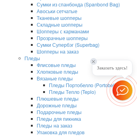
Сумки из спанбонда (Spanbond Bag)
Авоськи сетчатые
Тканевые шопперы
Складные шопперы
Шопперы с карманами
Прозрачные шопперы
Сумки Супербэг (Superbag)
Шопперы на заказ
Пледы
Флисовые пледы
Заказать здесь!
Хлопковые пледы
Вязаные пледы
Пледы Портобелло (Portobello)
Пледы Тепло (Teplo)
Плюшевые пледы
Дорожные пледы
Подарочные пледы
Пледы для пикника
Пледы на заказ
Упаковка для пледов