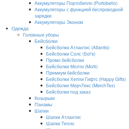
Аккумуляторы Портобелло (Portobello)
Аккумуляторы с функцией беспроводной
зарядки
Аккумуляторы Эконом
Одежда
Головные уборы
Бейсболки
Бейсболки Атлантис (Atlantis)
Бейсболки Солс (Sol's)
Промо бейсболки
Бейсболки Молти (Molti)
Премиум бейсболки
Бейсболки Хеппи Гифтс (Happy Gifts)
Бейсболки МерчТекс (MerchTex)
Бейсболки под заказ
Козырьки
Панамы
Шапки
Шапки Атлантис
Шапки Тепло