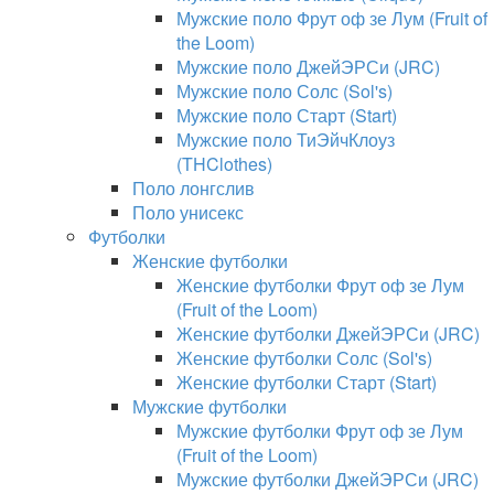
Мужские поло Фрут оф зе Лум (Fruit of
the Loom)
Мужские поло ДжейЭРСи (JRC)
Мужские поло Солс (Sol's)
Мужские поло Старт (Start)
Мужские поло ТиЭйчКлоуз
(THClothes)
Поло лонгслив
Поло унисекс
Футболки
Женские футболки
Женские футболки Фрут оф зе Лум
(Fruit of the Loom)
Женские футболки ДжейЭРСи (JRC)
Женские футболки Солс (Sol's)
Женские футболки Старт (Start)
Мужские футболки
Мужские футболки Фрут оф зе Лум
(Fruit of the Loom)
Мужские футболки ДжейЭРСи (JRC)