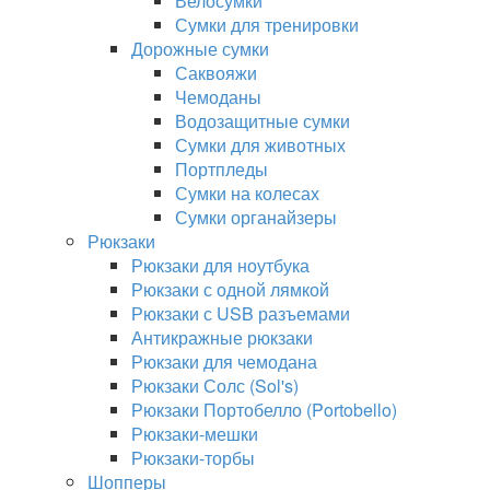
Велосумки
Сумки для тренировки
Дорожные сумки
Саквояжи
Чемоданы
Водозащитные сумки
Сумки для животных
Портпледы
Сумки на колесах
Сумки органайзеры
Рюкзаки
Рюкзаки для ноутбука
Рюкзаки с одной лямкой
Рюкзаки с USB разъемами
Антикражные рюкзаки
Рюкзаки для чемодана
Рюкзаки Солс (Sol's)
Рюкзаки Портобелло (Portobello)
Рюкзаки-мешки
Рюкзаки-торбы
Шопперы