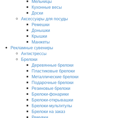
Мельницы
Кухонные весы
Доски
Аксессуары для посуды
Ремешки
Донышки
Крышки
Манжеты
Рекламные сувениры
Антистрессы
Брелоки
Деревянные брелоки
Пластиковые брелоки
Металлические брелоки
Подарочные брелоки
Резиновые брелоки
Брелоки-фонарики
Брелоки-открывашки
Брелоки-мультитулы
Брелоки на заказ
Ремувки