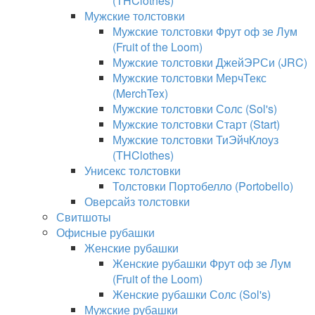
(THClothes)
Мужские толстовки
Мужские толстовки Фрут оф зе Лум
(Fruit of the Loom)
Мужские толстовки ДжейЭРСи (JRC)
Мужские толстовки МерчТекс
(MerchTex)
Мужские толстовки Солс (Sol's)
Мужские толстовки Старт (Start)
Мужские толстовки ТиЭйчКлоуз
(THClothes)
Унисекс толстовки
Толстовки Портобелло (Portobello)
Оверсайз толстовки
Свитшоты
Офисные рубашки
Женские рубашки
Женские рубашки Фрут оф зе Лум
(Fruit of the Loom)
Женские рубашки Солс (Sol's)
Мужские рубашки