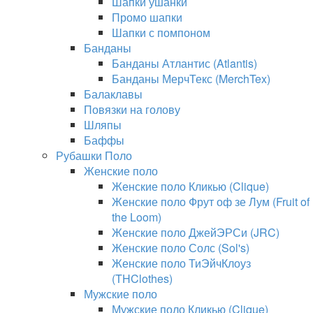
Шапки ушанки
Промо шапки
Шапки с помпоном
Банданы
Банданы Атлантис (Atlantis)
Банданы МерчТекс (MerchTex)
Балаклавы
Повязки на голову
Шляпы
Баффы
Рубашки Поло
Женские поло
Женские поло Кликью (Clique)
Женские поло Фрут оф зе Лум (Fruit of
the Loom)
Женские поло ДжейЭРСи (JRC)
Женские поло Солс (Sol's)
Женские поло ТиЭйчКлоуз
(THClothes)
Мужские поло
Мужские поло Кликью (Clique)