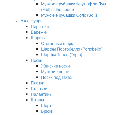
Мужские рубашки Фрут оф зе Лум
(Fruit of the Loom)
Мужские рубашки Солс (Sol's)
Аксессуары
Перчатки
Варежки
Шарфы
Стеганные шарфы
Шарфы Портобелло (Portobello)
Шарфы Тепло (Teplo)
Носки
Женские носки
Мужские носки
Носки под заказ
Платки
Галстуки
Палантины
Штаны
Шорты
Брюки