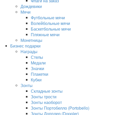
Флаги на заказ
Дождевики
Мячи
Футбольные мячи
Волейбольные мячи
Баскетбольные мячи
Пляжные мячи
Монетницы
Бизнес подарки
Награды
Стелы
Медали
Значки
Плакетки
Кубки
Зонты
Складные зонты
Зонты трости
Зонты наоборот
Зонты Портобелло (Portobello)
Зонты Допплер (Doppler)