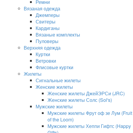
Ремни
Вязаная одежда
Джемперы
Свитеры
Кардиганы
Вязаные комплекты
Пуловеры
Верхняя одежда
Куртки
Ветровки
Флисовые куртки
Жилеты
Сигнальные жилеты
Женские жилеты
Женские жилеты ДжейЭРСи (JRC)
Женские жилеты Солс (Sol's)
Мужские жилеты
Мужские жилеты Фрут оф зе Лум (Fruit
of the Loom)
Мужские жилеты Хеппи Гифтс (Happy
Gifts)