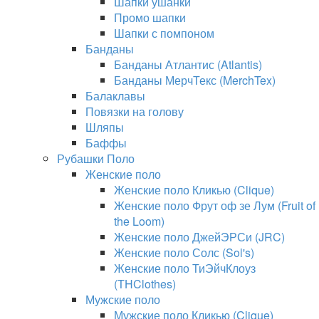
Шапки ушанки
Промо шапки
Шапки с помпоном
Банданы
Банданы Атлантис (Atlantis)
Банданы МерчТекс (MerchTex)
Балаклавы
Повязки на голову
Шляпы
Баффы
Рубашки Поло
Женские поло
Женские поло Кликью (Clique)
Женские поло Фрут оф зе Лум (Fruit of
the Loom)
Женские поло ДжейЭРСи (JRC)
Женские поло Солс (Sol's)
Женские поло ТиЭйчКлоуз
(THClothes)
Мужские поло
Мужские поло Кликью (Clique)