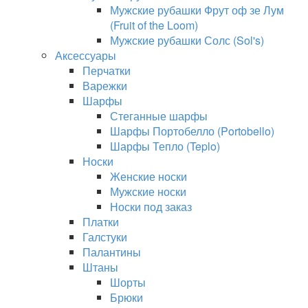
Мужские рубашки Фрут оф зе Лум
(Fruit of the Loom)
Мужские рубашки Солс (Sol's)
Аксессуары
Перчатки
Варежки
Шарфы
Стеганные шарфы
Шарфы Портобелло (Portobello)
Шарфы Тепло (Teplo)
Носки
Женские носки
Мужские носки
Носки под заказ
Платки
Галстуки
Палантины
Штаны
Шорты
Брюки