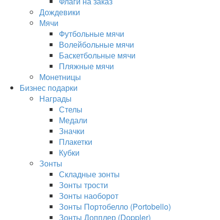
Флаги на заказ
Дождевики
Мячи
Футбольные мячи
Волейбольные мячи
Баскетбольные мячи
Пляжные мячи
Монетницы
Бизнес подарки
Награды
Стелы
Медали
Значки
Плакетки
Кубки
Зонты
Складные зонты
Зонты трости
Зонты наоборот
Зонты Портобелло (Portobello)
Зонты Допплер (Doppler)