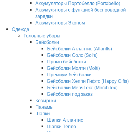
Аккумуляторы Портобелло (Portobello)
Аккумуляторы с функцией беспроводной
зарядки
Аккумуляторы Эконом
Одежда
Головные уборы
Бейсболки
Бейсболки Атлантис (Atlantis)
Бейсболки Солс (Sol's)
Промо бейсболки
Бейсболки Молти (Molti)
Премиум бейсболки
Бейсболки Хеппи Гифтс (Happy Gifts)
Бейсболки МерчТекс (MerchTex)
Бейсболки под заказ
Козырьки
Панамы
Шапки
Шапки Атлантис
Шапки Тепло