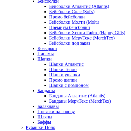
Бейсболки
Бейсболки Атлантис (Atlantis)
Бейсболки Солс (Sol's)
Промо бейсболки
Бейсболки Молти (Molti)
Премиум бейсболки
Бейсболки Хеппи Гифтс (Happy Gifts)
Бейсболки МерчТекс (MerchTex)
Бейсболки под заказ
Козырьки
Панамы
Шапки
Шапки Атлантис
Шапки Тепло
Шапки ушанки
Промо шапки
Шапки с помпоном
Банданы
Банданы Атлантис (Atlantis)
Банданы МерчТекс (MerchTex)
Балаклавы
Повязки на голову
Шляпы
Баффы
Рубашки Поло