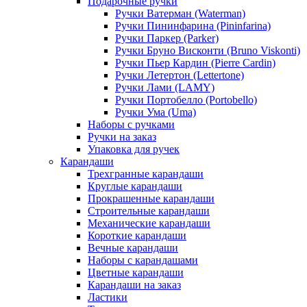
Подарочные ручки
Ручки Ватерман (Waterman)
Ручки Пининфарина (Pininfarina)
Ручки Паркер (Parker)
Ручки Бруно Висконти (Bruno Viskonti)
Ручки Пьер Кардин (Pierre Cardin)
Ручки Летертон (Lettertone)
Ручки Лами (LAMY)
Ручки Портобелло (Portobello)
Ручки Ума (Uma)
Наборы с ручками
Ручки на заказ
Упаковка для ручек
Карандаши
Трехгранные карандаши
Круглые карандаши
Прокрашенные карандаши
Строительные карандаши
Механические карандаши
Короткие карандаши
Вечные карандаши
Наборы с карандашами
Цветные карандаши
Карандаши на заказ
Ластики