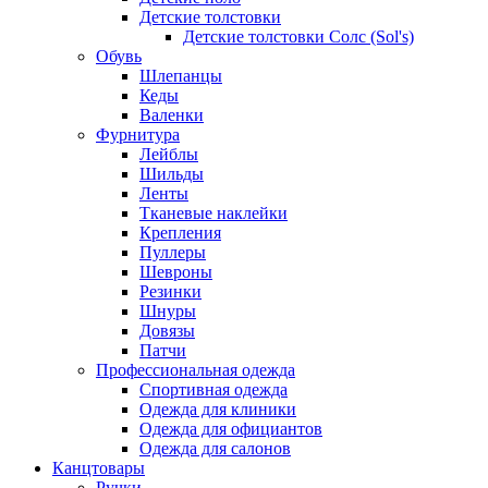
Детские толстовки
Детские толстовки Солс (Sol's)
Обувь
Шлепанцы
Кеды
Валенки
Фурнитура
Лейблы
Шильды
Ленты
Тканевые наклейки
Крепления
Пуллеры
Шевроны
Резинки
Шнуры
Довязы
Патчи
Профессиональная одежда
Спортивная одежда
Одежда для клиники
Одежда для официантов
Одежда для салонов
Канцтовары
Ручки