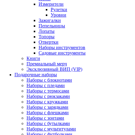
Измерители
Рулетки
Уровни
Зажигалки
Пепельницы
Лопаты
Топоры
Отвертки
Наборы инструментов
Садовые инструменты
Книги
Премиальный мерч
Эксклюзивный ВИП (VIP)
Подарочные наборы
Наборы с блокнотами
Наборы с пледами
Наборы с термосами
Наборы с рюкзаками
Наборы с кружками
Наборы с зарядками
Наборы с флешками
Наборы с зонтами
Наборы с бутылками
Наборы с мультитулами
Наборы с футболками