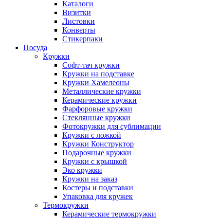
Каталоги
Визитки
Листовки
Конверты
Стикерпаки
Посуда
Кружки
Софт-тач кружки
Кружки на подставке
Кружки Хамелеоны
Металлические кружки
Керамические кружки
Фарфоровые кружки
Стеклянные кружки
Фотокружки для сублимации
Кружки с ложкой
Кружки Конструктор
Подарочные кружки
Кружки с крышкой
Эко кружки
Кружки на заказ
Костеры и подставки
Упаковка для кружек
Термокружки
Керамические термокружки