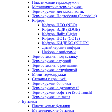
Пластиковые термокружки
Металлические термокружки
Термокружки металлопластик
Термокружки Портобелло (Portobello)
Коферы
Коферы НЕО (NEO)
Коферы ЭДЖ (EDGE)
Коферы Лайт (Light)
Коферы ЦО12 (CO12)
Коферы КИДЕКС (KIDEX)
Дизайнерские коферы
Наборы с коферами
Термостаканы под вставку
Термокружки с ручкой
Термостаканы с ремешком
Термокружки с трубочкой
Мини термокружки
Стаканы с крышкой
Термокружки бочонки
Термокружки с датчиком t°
Термокружки софт-тач (Soft Touch)
Термокружки на заказ
Бутылки
Пластиковые бутылки
Металлические бутылки