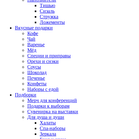
Тишью
Сизаль
Стружка
Ложементы
Вкусные подарки
Кофе
Чай
Варенье
Мёд
Специи и приправы
Орехи и снэки
Соусы
Шоколад
Печенье
Конфеты
Наборы с едой
Подборки
Мерч для конференций
Подарки к выборам
Сувенирка на выставки
Для душа и души
Халаты
Спа-наборы
Зеркала