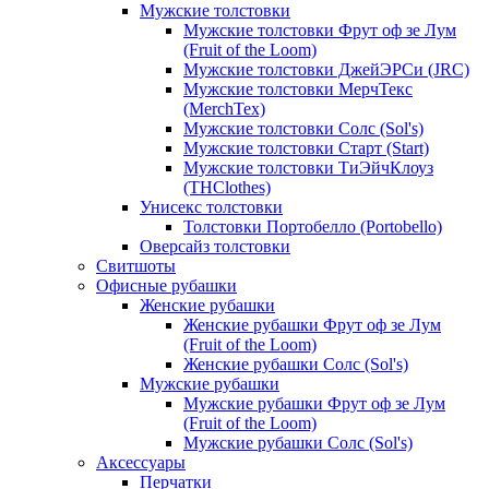
Мужские толстовки
Мужские толстовки Фрут оф зе Лум
(Fruit of the Loom)
Мужские толстовки ДжейЭРСи (JRC)
Мужские толстовки МерчТекс
(MerchTex)
Мужские толстовки Солс (Sol's)
Мужские толстовки Старт (Start)
Мужские толстовки ТиЭйчКлоуз
(THClothes)
Унисекс толстовки
Толстовки Портобелло (Portobello)
Оверсайз толстовки
Свитшоты
Офисные рубашки
Женские рубашки
Женские рубашки Фрут оф зе Лум
(Fruit of the Loom)
Женские рубашки Солс (Sol's)
Мужские рубашки
Мужские рубашки Фрут оф зе Лум
(Fruit of the Loom)
Мужские рубашки Солс (Sol's)
Аксессуары
Перчатки