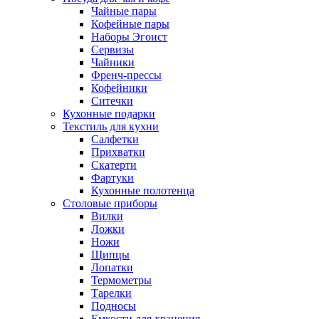
Чайные пары
Кофейные пары
Наборы Эгоист
Сервизы
Чайники
Френч-прессы
Кофейники
Ситечки
Кухонные подарки
Текстиль для кухни
Салфетки
Прихватки
Скатерти
Фартуки
Кухонные полотенца
Столовые приборы
Вилки
Ложки
Ножи
Щипцы
Лопатки
Термометры
Тарелки
Подносы
Емкости для хранения