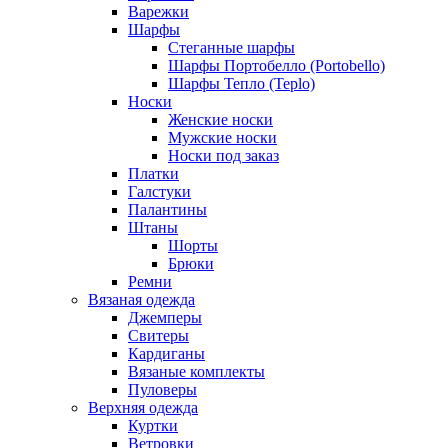
Варежки
Шарфы
Стеганные шарфы
Шарфы Портобелло (Portobello)
Шарфы Тепло (Teplo)
Носки
Женские носки
Мужские носки
Носки под заказ
Платки
Галстуки
Палантины
Штаны
Шорты
Брюки
Ремни
Вязаная одежда
Джемперы
Свитеры
Кардиганы
Вязаные комплекты
Пуловеры
Верхняя одежда
Куртки
Ветровки