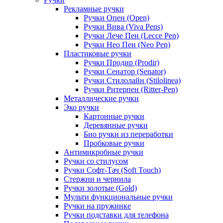
Рекламные ручки
Ручки Опен (Open)
Ручки Вива (Viva Pens)
Ручки Лече Пен (Lecce Pen)
Ручки Нео Пен (Neo Pen)
Пластиковые ручки
Ручки Продир (Prodir)
Ручки Сенатор (Senator)
Ручки Стилолайн (Stilolinea)
Ручки Ритерпен (Ritter-Pen)
Металлические ручки
Эко ручки
Картонные ручки
Деревянные ручки
Био ручки из переработки
Пробковые ручки
Антимикробные ручки
Ручки со стилусом
Ручки Софт-Тач (Soft Touch)
Стержни и чернила
Ручки золотые (Gold)
Мульти функциональные ручки
Ручки на пружинке
Ручки подставки для телефона