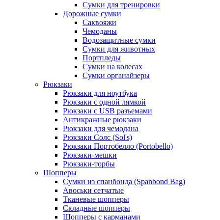
Сумки для тренировки
Дорожные сумки
Саквояжи
Чемоданы
Водозащитные сумки
Сумки для животных
Портпледы
Сумки на колесах
Сумки органайзеры
Рюкзаки
Рюкзаки для ноутбука
Рюкзаки с одной лямкой
Рюкзаки с USB разъемами
Антикражные рюкзаки
Рюкзаки для чемодана
Рюкзаки Солс (Sol's)
Рюкзаки Портобелло (Portobello)
Рюкзаки-мешки
Рюкзаки-торбы
Шопперы
Сумки из спанбонда (Spanbond Bag)
Авоськи сетчатые
Тканевые шопперы
Складные шопперы
Шопперы с карманами