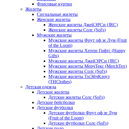
Флисовые куртки
Жилеты
Сигнальные жилеты
Женские жилеты
Женские жилеты ДжейЭРСи (JRC)
Женские жилеты Солс (Sol's)
Мужские жилеты
Мужские жилеты Фрут оф зе Лум (Fruit
of the Loom)
Мужские жилеты Хеппи Гифтс (Happy
Gifts)
Мужские жилеты ДжейЭРСи (JRC)
Мужские жилеты МерчТекс (MerchTex)
Мужские жилеты Солс (Sol's)
Мужские жилеты ТиЭйчКлоуз
(THClothes)
Детская одежда
Детские жилеты
Детские жилеты Солс (Sol's)
Детские бейсболки
Детские футболки
Детские футболки Фрут оф зе Лум
(Fruit of the Loom)
Детские футболки Солс (Sol's)
Детские поло