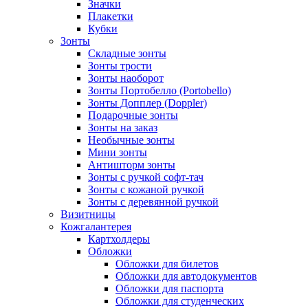
Значки
Плакетки
Кубки
Зонты
Складные зонты
Зонты трости
Зонты наоборот
Зонты Портобелло (Portobello)
Зонты Допплер (Doppler)
Подарочные зонты
Зонты на заказ
Необычные зонты
Мини зонты
Антишторм зонты
Зонты с ручкой софт-тач
Зонты с кожаной ручкой
Зонты с деревянной ручкой
Визитницы
Кожгалантерея
Картхолдеры
Обложки
Обложки для билетов
Обложки для автодокументов
Обложки для паспорта
Обложки для студенческих