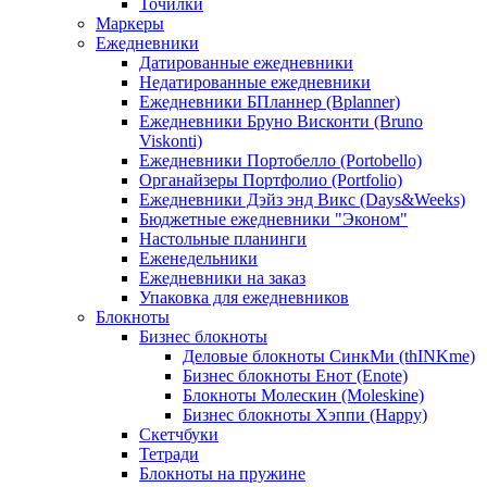
Точилки
Маркеры
Ежедневники
Датированные ежедневники
Недатированные ежедневники
Ежедневники БПланнер (Bplanner)
Ежедневники Бруно Висконти (Bruno
Viskonti)
Ежедневники Портобелло (Portobello)
Органайзеры Портфолио (Portfolio)
Ежедневники Дэйз энд Викс (Days&Weeks)
Бюджетные ежедневники "Эконом"
Настольные планинги
Еженедельники
Ежедневники на заказ
Упаковка для ежедневников
Блокноты
Бизнес блокноты
Деловые блокноты СинкМи (thINKme)
Бизнес блокноты Енот (Enote)
Блокноты Молескин (Moleskine)
Бизнес блокноты Хэппи (Happy)
Скетчбуки
Тетради
Блокноты на пружине