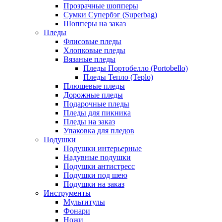
Прозрачные шопперы
Сумки Супербэг (Superbag)
Шопперы на заказ
Пледы
Флисовые пледы
Хлопковые пледы
Вязаные пледы
Пледы Портобелло (Portobello)
Пледы Тепло (Teplo)
Плюшевые пледы
Дорожные пледы
Подарочные пледы
Пледы для пикника
Пледы на заказ
Упаковка для пледов
Подушки
Подушки интерьерные
Надувные подушки
Подушки антистресс
Подушки под шею
Подушки на заказ
Инструменты
Мультитулы
Фонари
Ножи