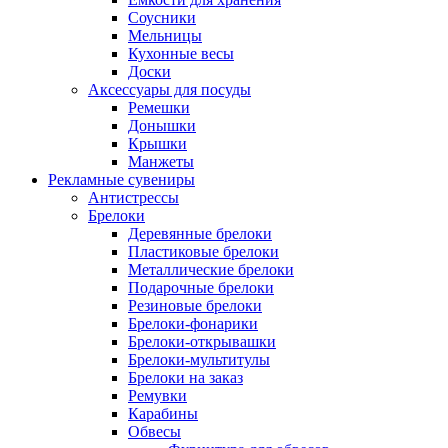
Соусники
Мельницы
Кухонные весы
Доски
Аксессуары для посуды
Ремешки
Донышки
Крышки
Манжеты
Рекламные сувениры
Антистрессы
Брелоки
Деревянные брелоки
Пластиковые брелоки
Металлические брелоки
Подарочные брелоки
Резиновые брелоки
Брелоки-фонарики
Брелоки-открывашки
Брелоки-мультитулы
Брелоки на заказ
Ремувки
Карабины
Обвесы