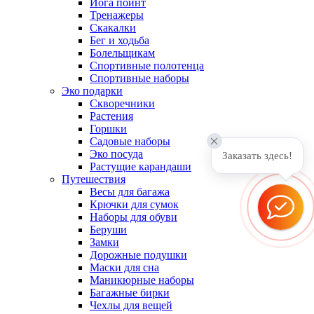
Йога поинт
Тренажеры
Скакалки
Бег и ходьба
Болельщикам
Спортивные полотенца
Спортивные наборы
Эко подарки
Скворечники
Растения
Горшки
Садовые наборы
Эко посуда
Заказать здесь!
Растущие карандаши
Путешествия
Весы для багажа
Крючки для сумок
Наборы для обуви
Беруши
Замки
Дорожные подушки
Маски для сна
Маникюрные наборы
Багажные бирки
Чехлы для вещей