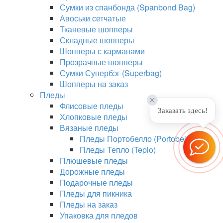
Сумки из спанбонда (Spanbond Bag)
Авоськи сетчатые
Тканевые шопперы
Складные шопперы
Шопперы с карманами
Прозрачные шопперы
Сумки Супербэг (Superbag)
Шопперы на заказ
Пледы
Флисовые пледы
Заказать здесь!
Хлопковые пледы
Вязаные пледы
Пледы Портобелло (Portobello)
Пледы Тепло (Teplo)
Плюшевые пледы
Дорожные пледы
Подарочные пледы
Пледы для пикника
Пледы на заказ
Упаковка для пледов