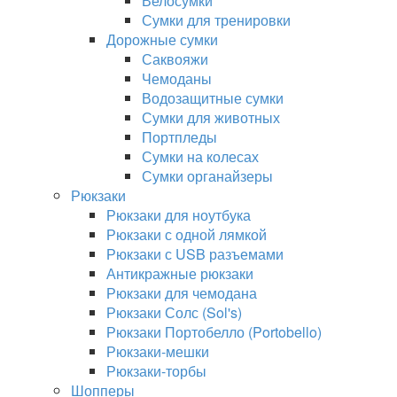
Велосумки
Сумки для тренировки
Дорожные сумки
Саквояжи
Чемоданы
Водозащитные сумки
Сумки для животных
Портпледы
Сумки на колесах
Сумки органайзеры
Рюкзаки
Рюкзаки для ноутбука
Рюкзаки с одной лямкой
Рюкзаки с USB разъемами
Антикражные рюкзаки
Рюкзаки для чемодана
Рюкзаки Солс (Sol's)
Рюкзаки Портобелло (Portobello)
Рюкзаки-мешки
Рюкзаки-торбы
Шопперы