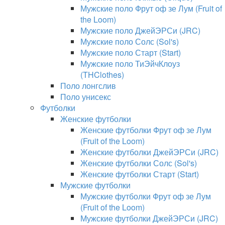
Мужские поло Фрут оф зе Лум (Fruit of
the Loom)
Мужские поло ДжейЭРСи (JRC)
Мужские поло Солс (Sol's)
Мужские поло Старт (Start)
Мужские поло ТиЭйчКлоуз
(THClothes)
Поло лонгслив
Поло унисекс
Футболки
Женские футболки
Женские футболки Фрут оф зе Лум
(Fruit of the Loom)
Женские футболки ДжейЭРСи (JRC)
Женские футболки Солс (Sol's)
Женские футболки Старт (Start)
Мужские футболки
Мужские футболки Фрут оф зе Лум
(Fruit of the Loom)
Мужские футболки ДжейЭРСи (JRC)