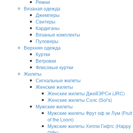
Ремни
Вязаная одежда
Джемперы
Свитеры
Кардиганы
Вязаные комплекты
Пуловеры
Верхняя одежда
Куртки
Ветровки
Флисовые куртки
Жилеты
Сигнальные жилеты
Женские жилеты
Женские жилеты ДжейЭРСи (JRC)
Женские жилеты Солс (Sol's)
Мужские жилеты
Мужские жилеты Фрут оф зе Лум (Fruit
of the Loom)
Мужские жилеты Хеппи Гифтс (Happy
Gifts)