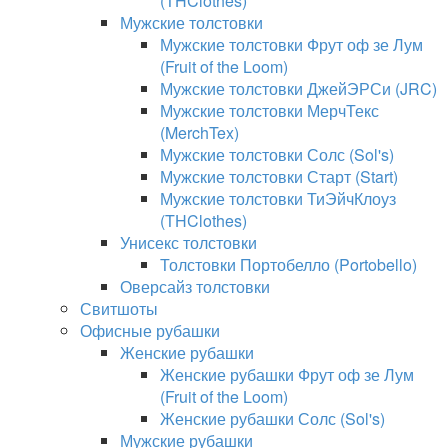
(THClothes)
Мужские толстовки
Мужские толстовки Фрут оф зе Лум
(Fruit of the Loom)
Мужские толстовки ДжейЭРСи (JRC)
Мужские толстовки МерчТекс
(MerchTex)
Мужские толстовки Солс (Sol's)
Мужские толстовки Старт (Start)
Мужские толстовки ТиЭйчКлоуз
(THClothes)
Унисекс толстовки
Толстовки Портобелло (Portobello)
Оверсайз толстовки
Свитшоты
Офисные рубашки
Женские рубашки
Женские рубашки Фрут оф зе Лум
(Fruit of the Loom)
Женские рубашки Солс (Sol's)
Мужские рубашки