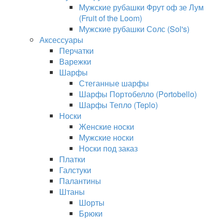
Мужские рубашки Фрут оф зе Лум
(Fruit of the Loom)
Мужские рубашки Солс (Sol's)
Аксессуары
Перчатки
Варежки
Шарфы
Стеганные шарфы
Шарфы Портобелло (Portobello)
Шарфы Тепло (Teplo)
Носки
Женские носки
Мужские носки
Носки под заказ
Платки
Галстуки
Палантины
Штаны
Шорты
Брюки