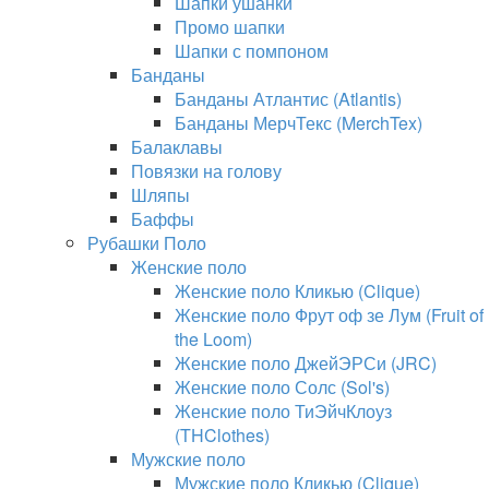
Шапки ушанки
Промо шапки
Шапки с помпоном
Банданы
Банданы Атлантис (Atlantis)
Банданы МерчТекс (MerchTex)
Балаклавы
Повязки на голову
Шляпы
Баффы
Рубашки Поло
Женские поло
Женские поло Кликью (Clique)
Женские поло Фрут оф зе Лум (Fruit of
the Loom)
Женские поло ДжейЭРСи (JRC)
Женские поло Солс (Sol's)
Женские поло ТиЭйчКлоуз
(THClothes)
Мужские поло
Мужские поло Кликью (Clique)