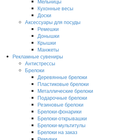
Мельницы
Кухонные весы
Доски
Аксессуары для посуды
Ремешки
Донышки
Крышки
Манжеты
Рекламные сувениры
Антистрессы
Брелоки
Деревянные брелоки
Пластиковые брелоки
Металлические брелоки
Подарочные брелоки
Резиновые брелоки
Брелоки-фонарики
Брелоки-открывашки
Брелоки-мультитулы
Брелоки на заказ
Ремувки