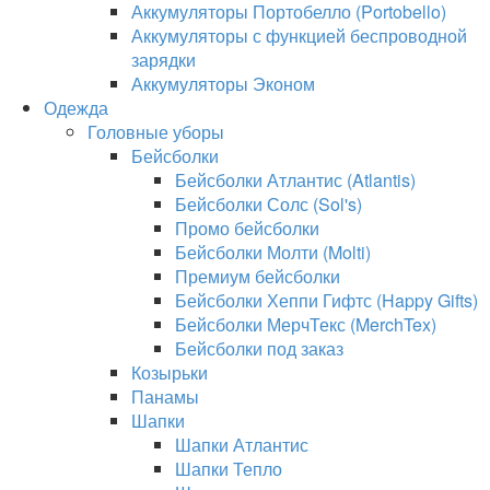
Аккумуляторы Портобелло (Portobello)
Аккумуляторы с функцией беспроводной
зарядки
Аккумуляторы Эконом
Одежда
Головные уборы
Бейсболки
Бейсболки Атлантис (Atlantis)
Бейсболки Солс (Sol's)
Промо бейсболки
Бейсболки Молти (Molti)
Премиум бейсболки
Бейсболки Хеппи Гифтс (Happy Gifts)
Бейсболки МерчТекс (MerchTex)
Бейсболки под заказ
Козырьки
Панамы
Шапки
Шапки Атлантис
Шапки Тепло