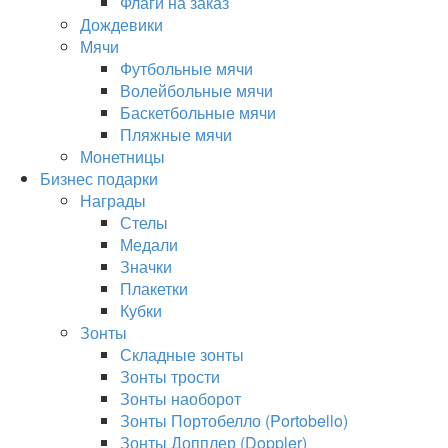
Флаги на заказ
Дождевики
Мячи
Футбольные мячи
Волейбольные мячи
Баскетбольные мячи
Пляжные мячи
Монетницы
Бизнес подарки
Награды
Стелы
Медали
Значки
Плакетки
Кубки
Зонты
Складные зонты
Зонты трости
Зонты наоборот
Зонты Портобелло (Portobello)
Зонты Допплер (Doppler)