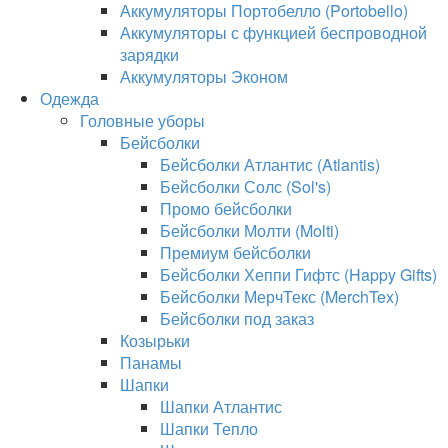
Аккумуляторы Портобелло (Portobello)
Аккумуляторы с функцией беспроводной
зарядки
Аккумуляторы Эконом
Одежда
Головные уборы
Бейсболки
Бейсболки Атлантис (Atlantis)
Бейсболки Солс (Sol's)
Промо бейсболки
Бейсболки Молти (Molti)
Премиум бейсболки
Бейсболки Хеппи Гифтс (Happy Gifts)
Бейсболки МерчТекс (MerchTex)
Бейсболки под заказ
Козырьки
Панамы
Шапки
Шапки Атлантис
Шапки Тепло