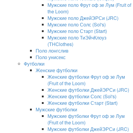
Мужские поло Фрут оф зе Лум (Fruit of
the Loom)
Мужские поло ДжейЭРСи (JRC)
Мужские поло Солс (Sol's)
Мужские поло Старт (Start)
Мужские поло ТиЭйчКлоуз
(THClothes)
Поло лонгслив
Поло унисекс
Футболки
Женские футболки
Женские футболки Фрут оф зе Лум
(Fruit of the Loom)
Женские футболки ДжейЭРСи (JRC)
Женские футболки Солс (Sol's)
Женские футболки Старт (Start)
Мужские футболки
Мужские футболки Фрут оф зе Лум
(Fruit of the Loom)
Мужские футболки ДжейЭРСи (JRC)