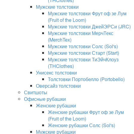
(THClothes)
Мужские толстовки
Мужские толстовки Фрут оф зе Лум
(Fruit of the Loom)
Мужские толстовки ДжейЭРСи (JRC)
Мужские толстовки МерчТекс
(MerchTex)
Мужские толстовки Солс (Sol's)
Мужские толстовки Старт (Start)
Мужские толстовки ТиЭйчКлоуз
(THClothes)
Унисекс толстовки
Толстовки Портобелло (Portobello)
Оверсайз толстовки
Свитшоты
Офисные рубашки
Женские рубашки
Женские рубашки Фрут оф зе Лум
(Fruit of the Loom)
Женские рубашки Солс (Sol's)
Мужские рубашки