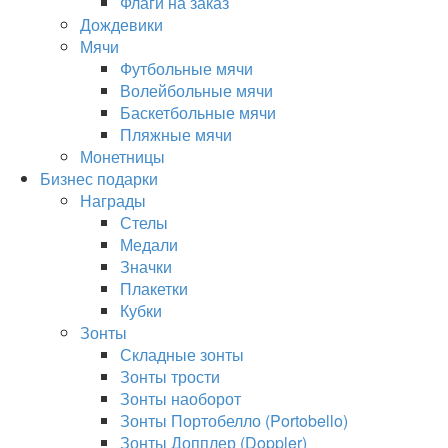
Флаги на заказ
Дождевики
Мячи
Футбольные мячи
Волейбольные мячи
Баскетбольные мячи
Пляжные мячи
Монетницы
Бизнес подарки
Награды
Стелы
Медали
Значки
Плакетки
Кубки
Зонты
Складные зонты
Зонты трости
Зонты наоборот
Зонты Портобелло (Portobello)
Зонты Допплер (Doppler)