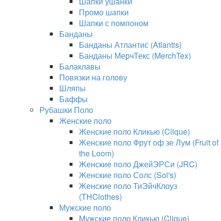
Шапки ушанки
Промо шапки
Шапки с помпоном
Банданы
Банданы Атлантис (Atlantis)
Банданы МерчТекс (MerchTex)
Балаклавы
Повязки на голову
Шляпы
Баффы
Рубашки Поло
Женские поло
Женские поло Кликью (Clique)
Женские поло Фрут оф зе Лум (Fruit of
the Loom)
Женские поло ДжейЭРСи (JRC)
Женские поло Солс (Sol's)
Женские поло ТиЭйчКлоуз
(THClothes)
Мужские поло
Мужские поло Кликью (Clique)