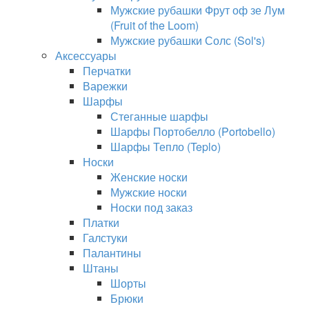
Мужские рубашки Фрут оф зе Лум
(Fruit of the Loom)
Мужские рубашки Солс (Sol's)
Аксессуары
Перчатки
Варежки
Шарфы
Стеганные шарфы
Шарфы Портобелло (Portobello)
Шарфы Тепло (Teplo)
Носки
Женские носки
Мужские носки
Носки под заказ
Платки
Галстуки
Палантины
Штаны
Шорты
Брюки