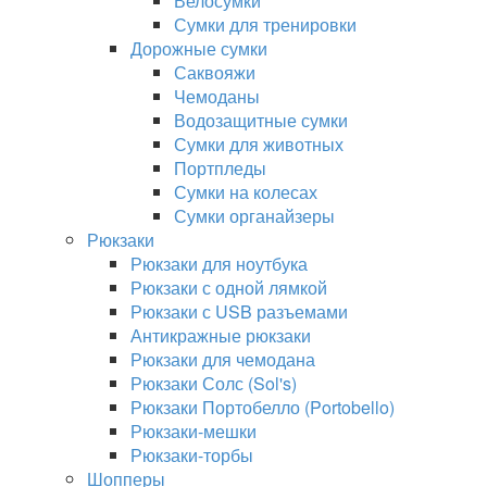
Велосумки
Сумки для тренировки
Дорожные сумки
Саквояжи
Чемоданы
Водозащитные сумки
Сумки для животных
Портпледы
Сумки на колесах
Сумки органайзеры
Рюкзаки
Рюкзаки для ноутбука
Рюкзаки с одной лямкой
Рюкзаки с USB разъемами
Антикражные рюкзаки
Рюкзаки для чемодана
Рюкзаки Солс (Sol's)
Рюкзаки Портобелло (Portobello)
Рюкзаки-мешки
Рюкзаки-торбы
Шопперы