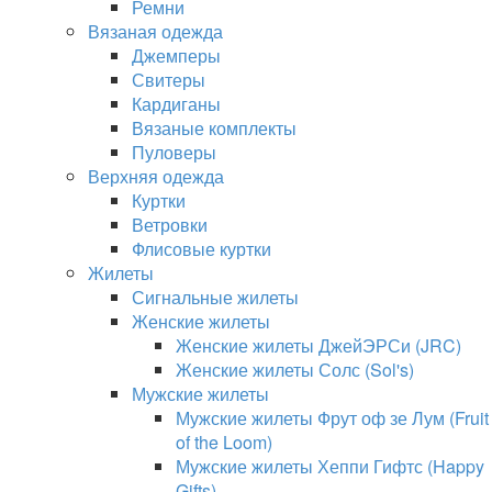
Ремни
Вязаная одежда
Джемперы
Свитеры
Кардиганы
Вязаные комплекты
Пуловеры
Верхняя одежда
Куртки
Ветровки
Флисовые куртки
Жилеты
Сигнальные жилеты
Женские жилеты
Женские жилеты ДжейЭРСи (JRC)
Женские жилеты Солс (Sol's)
Мужские жилеты
Мужские жилеты Фрут оф зе Лум (Fruit
of the Loom)
Мужские жилеты Хеппи Гифтс (Happy
Gifts)