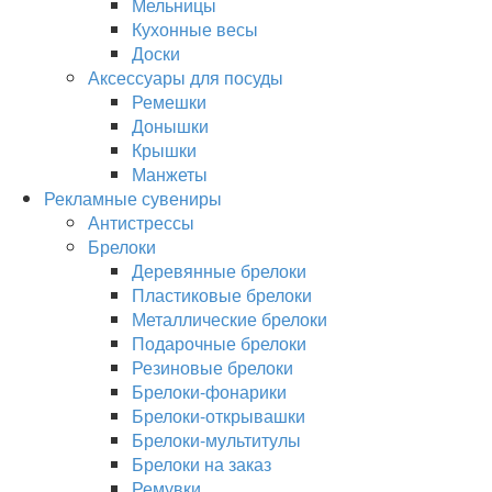
Мельницы
Кухонные весы
Доски
Аксессуары для посуды
Ремешки
Донышки
Крышки
Манжеты
Рекламные сувениры
Антистрессы
Брелоки
Деревянные брелоки
Пластиковые брелоки
Металлические брелоки
Подарочные брелоки
Резиновые брелоки
Брелоки-фонарики
Брелоки-открывашки
Брелоки-мультитулы
Брелоки на заказ
Ремувки