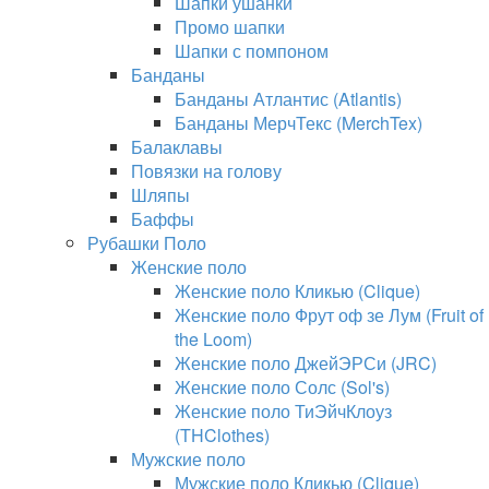
Шапки ушанки
Промо шапки
Шапки с помпоном
Банданы
Банданы Атлантис (Atlantis)
Банданы МерчТекс (MerchTex)
Балаклавы
Повязки на голову
Шляпы
Баффы
Рубашки Поло
Женские поло
Женские поло Кликью (Clique)
Женские поло Фрут оф зе Лум (Fruit of
the Loom)
Женские поло ДжейЭРСи (JRC)
Женские поло Солс (Sol's)
Женские поло ТиЭйчКлоуз
(THClothes)
Мужские поло
Мужские поло Кликью (Clique)