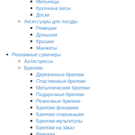
Мельницы
Кухонные весы
Доски
Аксессуары для посуды
Ремешки
Донышки
Крышки
Манжеты
Рекламные сувениры
Антистрессы
Брелоки
Деревянные брелоки
Пластиковые брелоки
Металлические брелоки
Подарочные брелоки
Резиновые брелоки
Брелоки-фонарики
Брелоки-открывашки
Брелоки-мультитулы
Брелоки на заказ
Ремувки