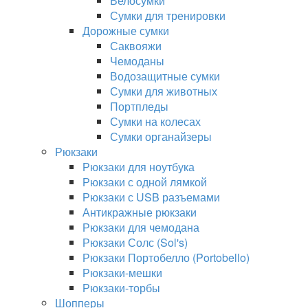
Велосумки
Сумки для тренировки
Дорожные сумки
Саквояжи
Чемоданы
Водозащитные сумки
Сумки для животных
Портпледы
Сумки на колесах
Сумки органайзеры
Рюкзаки
Рюкзаки для ноутбука
Рюкзаки с одной лямкой
Рюкзаки с USB разъемами
Антикражные рюкзаки
Рюкзаки для чемодана
Рюкзаки Солс (Sol's)
Рюкзаки Портобелло (Portobello)
Рюкзаки-мешки
Рюкзаки-торбы
Шопперы