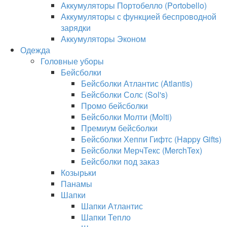
Аккумуляторы Портобелло (Portobello)
Аккумуляторы с функцией беспроводной
зарядки
Аккумуляторы Эконом
Одежда
Головные уборы
Бейсболки
Бейсболки Атлантис (Atlantis)
Бейсболки Солс (Sol's)
Промо бейсболки
Бейсболки Молти (Molti)
Премиум бейсболки
Бейсболки Хеппи Гифтс (Happy Gifts)
Бейсболки МерчТекс (MerchTex)
Бейсболки под заказ
Козырьки
Панамы
Шапки
Шапки Атлантис
Шапки Тепло