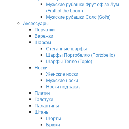
Мужские рубашки Фрут оф зе Лум
(Fruit of the Loom)
Мужские рубашки Солс (Sol's)
Аксессуары
Перчатки
Варежки
Шарфы
Стеганные шарфы
Шарфы Портобелло (Portobello)
Шарфы Тепло (Teplo)
Носки
Женские носки
Мужские носки
Носки под заказ
Платки
Галстуки
Палантины
Штаны
Шорты
Брюки