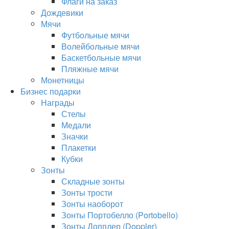
Флаги на заказ
Дождевики
Мячи
Футбольные мячи
Волейбольные мячи
Баскетбольные мячи
Пляжные мячи
Монетницы
Бизнес подарки
Награды
Стелы
Медали
Значки
Плакетки
Кубки
Зонты
Складные зонты
Зонты трости
Зонты наоборот
Зонты Портобелло (Portobello)
Зонты Допплер (Doppler)