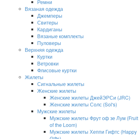
Ремни
Вязаная одежда
Джемперы
Свитеры
Кардиганы
Вязаные комплекты
Пуловеры
Верхняя одежда
Куртки
Ветровки
Флисовые куртки
Жилеты
Сигнальные жилеты
Женские жилеты
Женские жилеты ДжейЭРСи (JRC)
Женские жилеты Солс (Sol's)
Мужские жилеты
Мужские жилеты Фрут оф зе Лум (Fruit
of the Loom)
Мужские жилеты Хеппи Гифтс (Happy
Gifts)