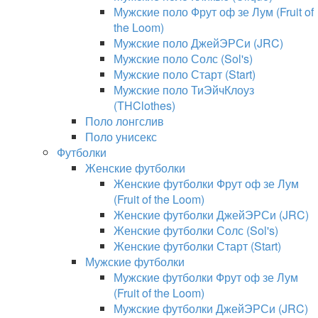
Мужские поло Фрут оф зе Лум (Fruit of
the Loom)
Мужские поло ДжейЭРСи (JRC)
Мужские поло Солс (Sol's)
Мужские поло Старт (Start)
Мужские поло ТиЭйчКлоуз
(THClothes)
Поло лонгслив
Поло унисекс
Футболки
Женские футболки
Женские футболки Фрут оф зе Лум
(Fruit of the Loom)
Женские футболки ДжейЭРСи (JRC)
Женские футболки Солс (Sol's)
Женские футболки Старт (Start)
Мужские футболки
Мужские футболки Фрут оф зе Лум
(Fruit of the Loom)
Мужские футболки ДжейЭРСи (JRC)