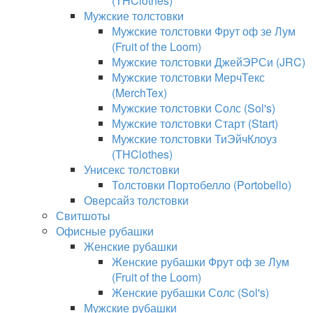
(THClothes)
Мужские толстовки
Мужские толстовки Фрут оф зе Лум
(Fruit of the Loom)
Мужские толстовки ДжейЭРСи (JRC)
Мужские толстовки МерчТекс
(MerchTex)
Мужские толстовки Солс (Sol's)
Мужские толстовки Старт (Start)
Мужские толстовки ТиЭйчКлоуз
(THClothes)
Унисекс толстовки
Толстовки Портобелло (Portobello)
Оверсайз толстовки
Свитшоты
Офисные рубашки
Женские рубашки
Женские рубашки Фрут оф зе Лум
(Fruit of the Loom)
Женские рубашки Солс (Sol's)
Мужские рубашки