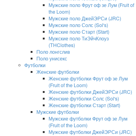
Мужские поло Фрут оф зе Лум (Fruit of
the Loom)
Мужские поло ДжейЭРСи (JRC)
Мужские поло Солс (Sol's)
Мужские поло Старт (Start)
Мужские поло ТиЭйчКлоуз
(THClothes)
Поло лонгслив
Поло унисекс
Футболки
Женские футболки
Женские футболки Фрут оф зе Лум
(Fruit of the Loom)
Женские футболки ДжейЭРСи (JRC)
Женские футболки Солс (Sol's)
Женские футболки Старт (Start)
Мужские футболки
Мужские футболки Фрут оф зе Лум
(Fruit of the Loom)
Мужские футболки ДжейЭРСи (JRC)