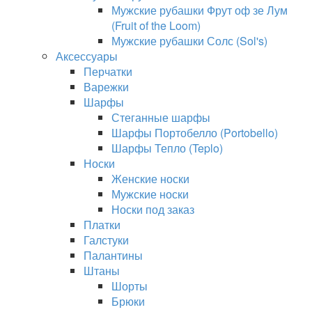
Мужские рубашки Фрут оф зе Лум
(Fruit of the Loom)
Мужские рубашки Солс (Sol's)
Аксессуары
Перчатки
Варежки
Шарфы
Стеганные шарфы
Шарфы Портобелло (Portobello)
Шарфы Тепло (Teplo)
Носки
Женские носки
Мужские носки
Носки под заказ
Платки
Галстуки
Палантины
Штаны
Шорты
Брюки