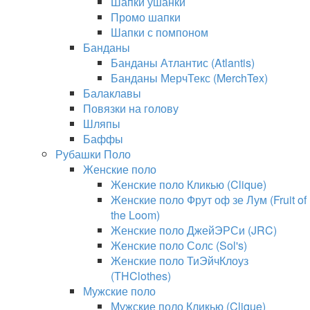
Шапки ушанки
Промо шапки
Шапки с помпоном
Банданы
Банданы Атлантис (Atlantis)
Банданы МерчТекс (MerchTex)
Балаклавы
Повязки на голову
Шляпы
Баффы
Рубашки Поло
Женские поло
Женские поло Кликью (Clique)
Женские поло Фрут оф зе Лум (Fruit of
the Loom)
Женские поло ДжейЭРСи (JRC)
Женские поло Солс (Sol's)
Женские поло ТиЭйчКлоуз
(THClothes)
Мужские поло
Мужские поло Кликью (Clique)