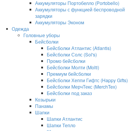
Аккумуляторы Портобелло (Portobello)
Аккумуляторы с функцией беспроводной
зарядки
Аккумуляторы Эконом
Одежда
Головные уборы
Бейсболки
Бейсболки Атлантис (Atlantis)
Бейсболки Солс (Sol's)
Промо бейсболки
Бейсболки Молти (Molti)
Премиум бейсболки
Бейсболки Хеппи Гифтс (Happy Gifts)
Бейсболки МерчТекс (MerchTex)
Бейсболки под заказ
Козырьки
Панамы
Шапки
Шапки Атлантис
Шапки Тепло