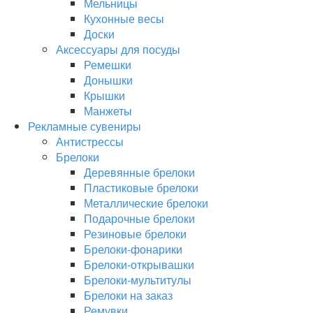
Мельницы
Кухонные весы
Доски
Аксессуары для посуды
Ремешки
Донышки
Крышки
Манжеты
Рекламные сувениры
Антистрессы
Брелоки
Деревянные брелоки
Пластиковые брелоки
Металлические брелоки
Подарочные брелоки
Резиновые брелоки
Брелоки-фонарики
Брелоки-открывашки
Брелоки-мультитулы
Брелоки на заказ
Ремувки