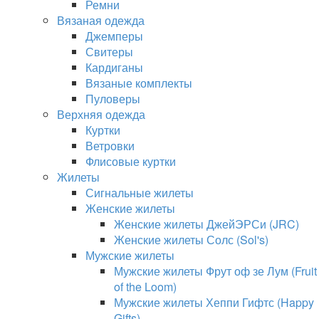
Ремни
Вязаная одежда
Джемперы
Свитеры
Кардиганы
Вязаные комплекты
Пуловеры
Верхняя одежда
Куртки
Ветровки
Флисовые куртки
Жилеты
Сигнальные жилеты
Женские жилеты
Женские жилеты ДжейЭРСи (JRC)
Женские жилеты Солс (Sol's)
Мужские жилеты
Мужские жилеты Фрут оф зе Лум (Fruit
of the Loom)
Мужские жилеты Хеппи Гифтс (Happy
Gifts)