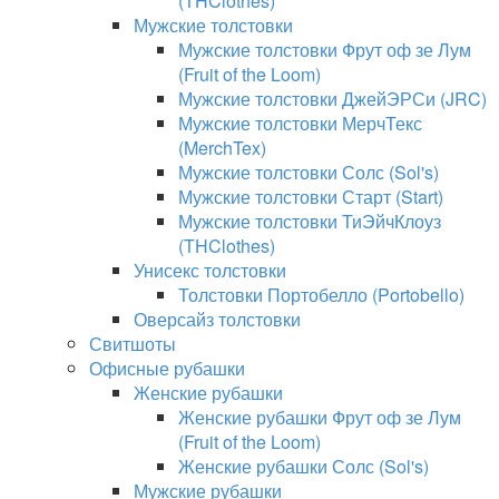
(THClothes)
Мужские толстовки
Мужские толстовки Фрут оф зе Лум
(Fruit of the Loom)
Мужские толстовки ДжейЭРСи (JRC)
Мужские толстовки МерчТекс
(MerchTex)
Мужские толстовки Солс (Sol's)
Мужские толстовки Старт (Start)
Мужские толстовки ТиЭйчКлоуз
(THClothes)
Унисекс толстовки
Толстовки Портобелло (Portobello)
Оверсайз толстовки
Свитшоты
Офисные рубашки
Женские рубашки
Женские рубашки Фрут оф зе Лум
(Fruit of the Loom)
Женские рубашки Солс (Sol's)
Мужские рубашки