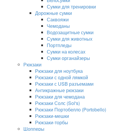
Велосумки
Сумки для тренировки
Дорожные сумки
Саквояжи
Чемоданы
Водозащитные сумки
Сумки для животных
Портпледы
Сумки на колесах
Сумки органайзеры
Рюкзаки
Рюкзаки для ноутбука
Рюкзаки с одной лямкой
Рюкзаки с USB разъемами
Антикражные рюкзаки
Рюкзаки для чемодана
Рюкзаки Солс (Sol's)
Рюкзаки Портобелло (Portobello)
Рюкзаки-мешки
Рюкзаки-торбы
Шопперы