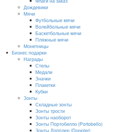
Флаги на заказ
Дождевики
Мячи
Футбольные мячи
Волейбольные мячи
Баскетбольные мячи
Пляжные мячи
Монетницы
Бизнес подарки
Награды
Стелы
Медали
Значки
Плакетки
Кубки
Зонты
Складные зонты
Зонты трости
Зонты наоборот
Зонты Портобелло (Portobello)
Зонты Допплер (Doppler)