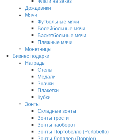
Флаги на заказ
Дождевики
Мячи
Футбольные мячи
Волейбольные мячи
Баскетбольные мячи
Пляжные мячи
Монетницы
Бизнес подарки
Награды
Стелы
Медали
Значки
Плакетки
Кубки
Зонты
Складные зонты
Зонты трости
Зонты наоборот
Зонты Портобелло (Portobello)
Зонты Допплер (Doppler)