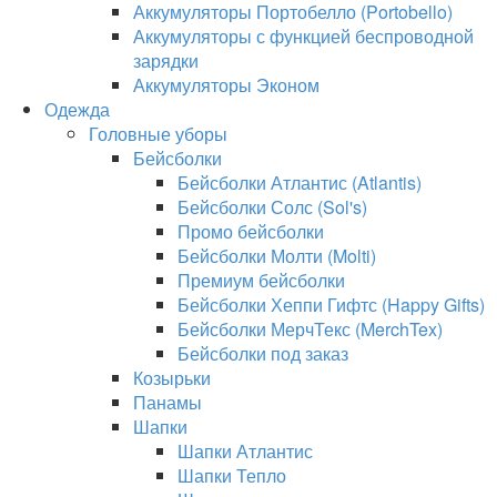
Аккумуляторы Портобелло (Portobello)
Аккумуляторы с функцией беспроводной
зарядки
Аккумуляторы Эконом
Одежда
Головные уборы
Бейсболки
Бейсболки Атлантис (Atlantis)
Бейсболки Солс (Sol's)
Промо бейсболки
Бейсболки Молти (Molti)
Премиум бейсболки
Бейсболки Хеппи Гифтс (Happy Gifts)
Бейсболки МерчТекс (MerchTex)
Бейсболки под заказ
Козырьки
Панамы
Шапки
Шапки Атлантис
Шапки Тепло