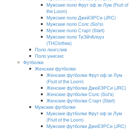
Мужские поло Фрут оф зе Лум (Fruit of
the Loom)
Мужские поло ДжейЭРСи (JRC)
Мужские поло Солс (Sol's)
Мужские поло Старт (Start)
Мужские поло ТиЭйчКлоуз
(THClothes)
Поло лонгслив
Поло унисекс
Футболки
Женские футболки
Женские футболки Фрут оф зе Лум
(Fruit of the Loom)
Женские футболки ДжейЭРСи (JRC)
Женские футболки Солс (Sol's)
Женские футболки Старт (Start)
Мужские футболки
Мужские футболки Фрут оф зе Лум
(Fruit of the Loom)
Мужские футболки ДжейЭРСи (JRC)