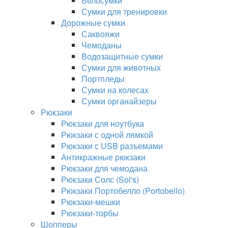
Велосумки
Сумки для тренировки
Дорожные сумки
Саквояжи
Чемоданы
Водозащитные сумки
Сумки для животных
Портпледы
Сумки на колесах
Сумки органайзеры
Рюкзаки
Рюкзаки для ноутбука
Рюкзаки с одной лямкой
Рюкзаки с USB разъемами
Антикражные рюкзаки
Рюкзаки для чемодана
Рюкзаки Солс (Sol's)
Рюкзаки Портобелло (Portobello)
Рюкзаки-мешки
Рюкзаки-торбы
Шопперы