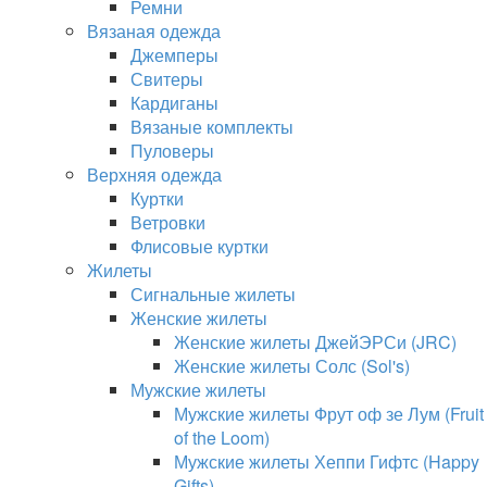
Ремни
Вязаная одежда
Джемперы
Свитеры
Кардиганы
Вязаные комплекты
Пуловеры
Верхняя одежда
Куртки
Ветровки
Флисовые куртки
Жилеты
Сигнальные жилеты
Женские жилеты
Женские жилеты ДжейЭРСи (JRC)
Женские жилеты Солс (Sol's)
Мужские жилеты
Мужские жилеты Фрут оф зе Лум (Fruit
of the Loom)
Мужские жилеты Хеппи Гифтс (Happy
Gifts)