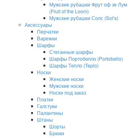
Мужские рубашки Фрут оф зе Лум
(Fruit of the Loom)
Мужские рубашки Солс (Sol's)
Аксессуары
Перчатки
Варежки
Шарфы
Стеганные шарфы
Шарфы Портобелло (Portobello)
Шарфы Тепло (Teplo)
Носки
Женские носки
Мужские носки
Носки под заказ
Платки
Галстуки
Палантины
Штаны
Шорты
Брюки