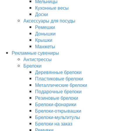
Мельницы
Кухонные весы
Доски
Аксессуары для посуды
Ремешки
Донышки
Крышки
Манжеты
Рекламные сувениры
Антистрессы
Брелоки
Деревянные брелоки
Пластиковые брелоки
Металлические брелоки
Подарочные брелоки
Резиновые брелоки
Брелоки-фонарики
Брелоки-открывашки
Брелоки-мультитулы
Брелоки на заказ
Ремувки