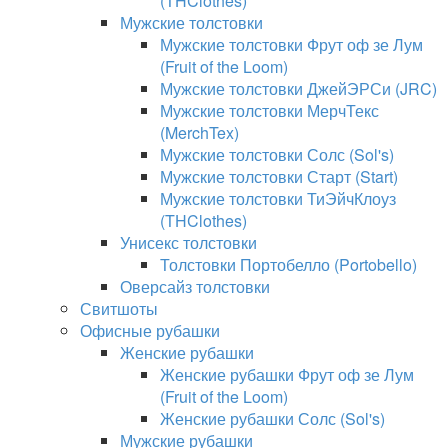
(THClothes)
Мужские толстовки
Мужские толстовки Фрут оф зе Лум
(Fruit of the Loom)
Мужские толстовки ДжейЭРСи (JRC)
Мужские толстовки МерчТекс
(MerchTex)
Мужские толстовки Солс (Sol's)
Мужские толстовки Старт (Start)
Мужские толстовки ТиЭйчКлоуз
(THClothes)
Унисекс толстовки
Толстовки Портобелло (Portobello)
Оверсайз толстовки
Свитшоты
Офисные рубашки
Женские рубашки
Женские рубашки Фрут оф зе Лум
(Fruit of the Loom)
Женские рубашки Солс (Sol's)
Мужские рубашки