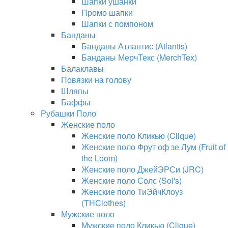
Шапки ушанки
Промо шапки
Шапки с помпоном
Банданы
Банданы Атлантис (Atlantis)
Банданы МерчТекс (MerchTex)
Балаклавы
Повязки на голову
Шляпы
Баффы
Рубашки Поло
Женские поло
Женские поло Кликью (Clique)
Женские поло Фрут оф зе Лум (Fruit of
the Loom)
Женские поло ДжейЭРСи (JRC)
Женские поло Солс (Sol's)
Женские поло ТиЭйчКлоуз
(THClothes)
Мужские поло
Мужские поло Кликью (Clique)