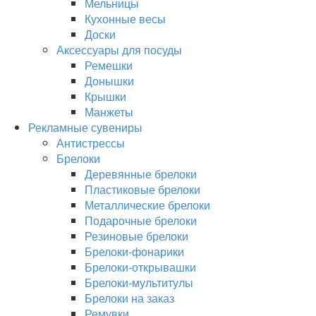
Мельницы
Кухонные весы
Доски
Аксессуары для посуды
Ремешки
Донышки
Крышки
Манжеты
Рекламные сувениры
Антистрессы
Брелоки
Деревянные брелоки
Пластиковые брелоки
Металлические брелоки
Подарочные брелоки
Резиновые брелоки
Брелоки-фонарики
Брелоки-открывашки
Брелоки-мультитулы
Брелоки на заказ
Ремувки