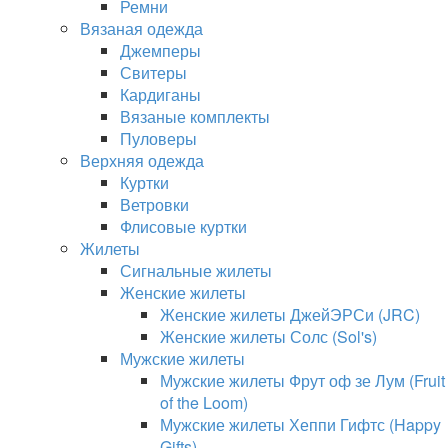
Ремни
Вязаная одежда
Джемперы
Свитеры
Кардиганы
Вязаные комплекты
Пуловеры
Верхняя одежда
Куртки
Ветровки
Флисовые куртки
Жилеты
Сигнальные жилеты
Женские жилеты
Женские жилеты ДжейЭРСи (JRC)
Женские жилеты Солс (Sol's)
Мужские жилеты
Мужские жилеты Фрут оф зе Лум (Fruit
of the Loom)
Мужские жилеты Хеппи Гифтс (Happy
Gifts)