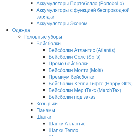
Аккумуляторы Портобелло (Portobello)
Аккумуляторы с функцией беспроводной
зарядки
Аккумуляторы Эконом
Одежда
Головные уборы
Бейсболки
Бейсболки Атлантис (Atlantis)
Бейсболки Солс (Sol's)
Промо бейсболки
Бейсболки Молти (Molti)
Премиум бейсболки
Бейсболки Хеппи Гифтс (Happy Gifts)
Бейсболки МерчТекс (MerchTex)
Бейсболки под заказ
Козырьки
Панамы
Шапки
Шапки Атлантис
Шапки Тепло