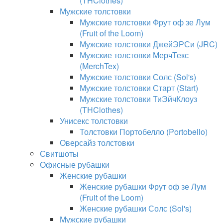
(THClothes)
Мужские толстовки
Мужские толстовки Фрут оф зе Лум
(Fruit of the Loom)
Мужские толстовки ДжейЭРСи (JRC)
Мужские толстовки МерчТекс
(MerchTex)
Мужские толстовки Солс (Sol's)
Мужские толстовки Старт (Start)
Мужские толстовки ТиЭйчКлоуз
(THClothes)
Унисекс толстовки
Толстовки Портобелло (Portobello)
Оверсайз толстовки
Свитшоты
Офисные рубашки
Женские рубашки
Женские рубашки Фрут оф зе Лум
(Fruit of the Loom)
Женские рубашки Солс (Sol's)
Мужские рубашки