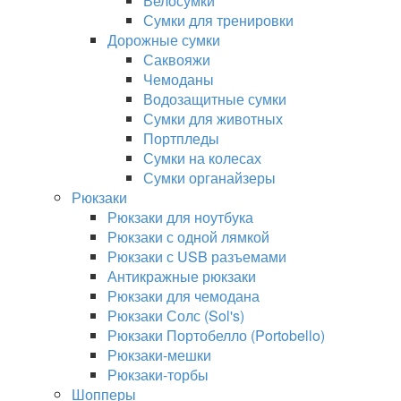
Велосумки
Сумки для тренировки
Дорожные сумки
Саквояжи
Чемоданы
Водозащитные сумки
Сумки для животных
Портпледы
Сумки на колесах
Сумки органайзеры
Рюкзаки
Рюкзаки для ноутбука
Рюкзаки с одной лямкой
Рюкзаки с USB разъемами
Антикражные рюкзаки
Рюкзаки для чемодана
Рюкзаки Солс (Sol's)
Рюкзаки Портобелло (Portobello)
Рюкзаки-мешки
Рюкзаки-торбы
Шопперы