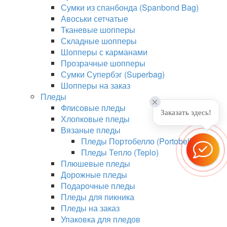
Сумки из спанбонда (Spanbond Bag)
Авоськи сетчатые
Тканевые шопперы
Складные шопперы
Шопперы с карманами
Прозрачные шопперы
Сумки Супербэг (Superbag)
Шопперы на заказ
Пледы
Флисовые пледы
Заказать здесь!
Хлопковые пледы
Вязаные пледы
Пледы Портобелло (Portobello)
Пледы Тепло (Teplo)
Плюшевые пледы
Дорожные пледы
Подарочные пледы
Пледы для пикника
Пледы на заказ
Упаковка для пледов