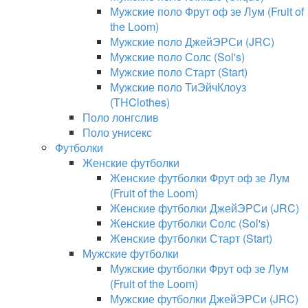
Мужские поло Фрут оф зе Лум (Fruit of
the Loom)
Мужские поло ДжейЭРСи (JRC)
Мужские поло Солс (Sol's)
Мужские поло Старт (Start)
Мужские поло ТиЭйчКлоуз
(THClothes)
Поло лонгслив
Поло унисекс
Футболки
Женские футболки
Женские футболки Фрут оф зе Лум
(Fruit of the Loom)
Женские футболки ДжейЭРСи (JRC)
Женские футболки Солс (Sol's)
Женские футболки Старт (Start)
Мужские футболки
Мужские футболки Фрут оф зе Лум
(Fruit of the Loom)
Мужские футболки ДжейЭРСи (JRC)