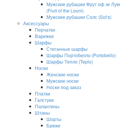
Мужские рубашки Фрут оф зе Лум
(Fruit of the Loom)
Мужские рубашки Солс (Sol's)
Аксессуары
Перчатки
Варежки
Шарфы
Стеганные шарфы
Шарфы Портобелло (Portobello)
Шарфы Тепло (Teplo)
Носки
Женские носки
Мужские носки
Носки под заказ
Платки
Галстуки
Палантины
Штаны
Шорты
Брюки