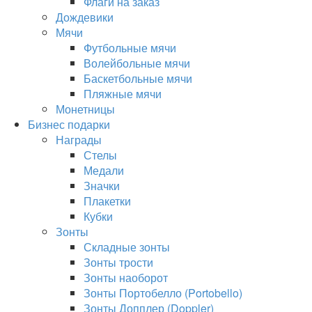
Флаги на заказ
Дождевики
Мячи
Футбольные мячи
Волейбольные мячи
Баскетбольные мячи
Пляжные мячи
Монетницы
Бизнес подарки
Награды
Стелы
Медали
Значки
Плакетки
Кубки
Зонты
Складные зонты
Зонты трости
Зонты наоборот
Зонты Портобелло (Portobello)
Зонты Допплер (Doppler)