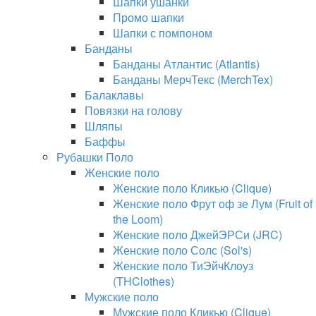
Шапки ушанки
Промо шапки
Шапки с помпоном
Банданы
Банданы Атлантис (Atlantis)
Банданы МерчТекс (MerchTex)
Балаклавы
Повязки на голову
Шляпы
Баффы
Рубашки Поло
Женские поло
Женские поло Кликью (Clique)
Женские поло Фрут оф зе Лум (Fruit of
the Loom)
Женские поло ДжейЭРСи (JRC)
Женские поло Солс (Sol's)
Женские поло ТиЭйчКлоуз
(THClothes)
Мужские поло
Мужские поло Кликью (Clique)