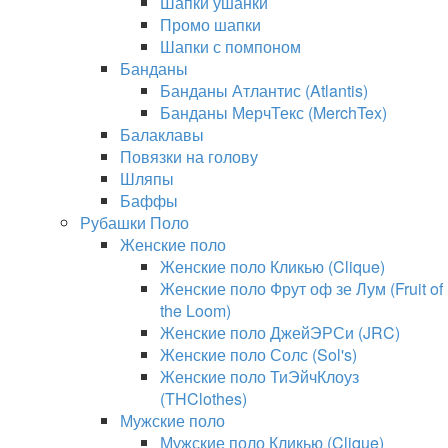
Шапки ушанки
Промо шапки
Шапки с помпоном
Банданы
Банданы Атлантис (Atlantis)
Банданы МерчТекс (MerchTex)
Балаклавы
Повязки на голову
Шляпы
Баффы
Рубашки Поло
Женские поло
Женские поло Кликью (Clique)
Женские поло Фрут оф зе Лум (Fruit of
the Loom)
Женские поло ДжейЭРСи (JRC)
Женские поло Солс (Sol's)
Женские поло ТиЭйчКлоуз
(THClothes)
Мужские поло
Мужские поло Кликью (Clique)