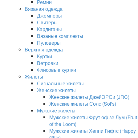
Ремни
Вязаная одежда
Джемперы
Свитеры
Кардиганы
Вязаные комплекты
Пуловеры
Верхняя одежда
Куртки
Ветровки
Флисовые куртки
Жилеты
Сигнальные жилеты
Женские жилеты
Женские жилеты ДжейЭРСи (JRC)
Женские жилеты Солс (Sol's)
Мужские жилеты
Мужские жилеты Фрут оф зе Лум (Fruit
of the Loom)
Мужские жилеты Хеппи Гифтс (Happy
Gifts)