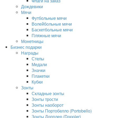
Флаги на заказ
Дождевики
Мячи
Футбольные мячи
Волейбольные мячи
Баскетбольные мячи
Пляжные мячи
Монетницы
Бизнес подарки
Награды
Стелы
Медали
Значки
Плакетки
Кубки
Зонты
Складные зонты
Зонты трости
Зонты наоборот
Зонты Портобелло (Portobello)
Зонты Допплер (Doppler)