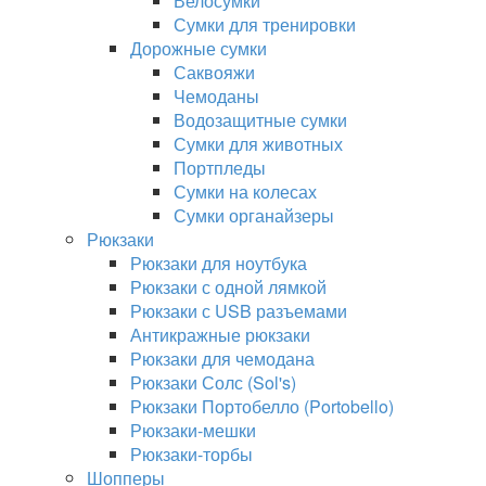
Велосумки
Сумки для тренировки
Дорожные сумки
Саквояжи
Чемоданы
Водозащитные сумки
Сумки для животных
Портпледы
Сумки на колесах
Сумки органайзеры
Рюкзаки
Рюкзаки для ноутбука
Рюкзаки с одной лямкой
Рюкзаки с USB разъемами
Антикражные рюкзаки
Рюкзаки для чемодана
Рюкзаки Солс (Sol's)
Рюкзаки Портобелло (Portobello)
Рюкзаки-мешки
Рюкзаки-торбы
Шопперы