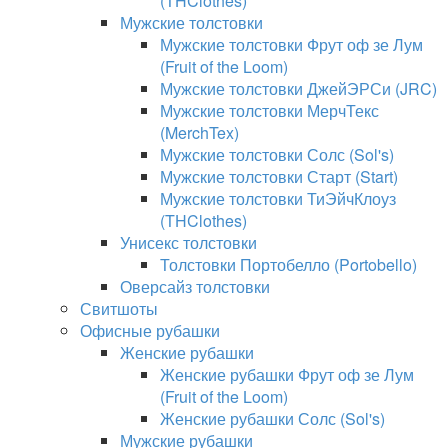
(THClothes)
Мужские толстовки
Мужские толстовки Фрут оф зе Лум
(Fruit of the Loom)
Мужские толстовки ДжейЭРСи (JRC)
Мужские толстовки МерчТекс
(MerchTex)
Мужские толстовки Солс (Sol's)
Мужские толстовки Старт (Start)
Мужские толстовки ТиЭйчКлоуз
(THClothes)
Унисекс толстовки
Толстовки Портобелло (Portobello)
Оверсайз толстовки
Свитшоты
Офисные рубашки
Женские рубашки
Женские рубашки Фрут оф зе Лум
(Fruit of the Loom)
Женские рубашки Солс (Sol's)
Мужские рубашки