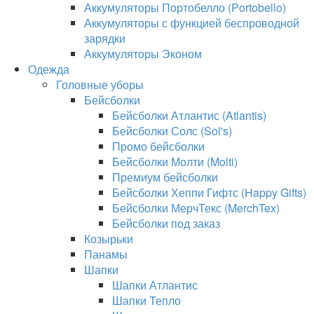
Аккумуляторы Портобелло (Portobello)
Аккумуляторы с функцией беспроводной
зарядки
Аккумуляторы Эконом
Одежда
Головные уборы
Бейсболки
Бейсболки Атлантис (Atlantis)
Бейсболки Солс (Sol's)
Промо бейсболки
Бейсболки Молти (Molti)
Премиум бейсболки
Бейсболки Хеппи Гифтс (Happy Gifts)
Бейсболки МерчТекс (MerchTex)
Бейсболки под заказ
Козырьки
Панамы
Шапки
Шапки Атлантис
Шапки Тепло