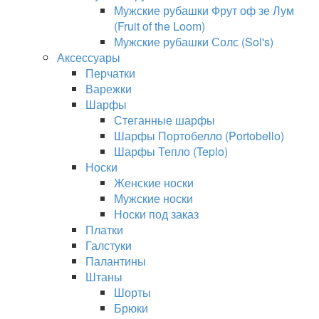
Мужские рубашки Фрут оф зе Лум
(Fruit of the Loom)
Мужские рубашки Солс (Sol's)
Аксессуары
Перчатки
Варежки
Шарфы
Стеганные шарфы
Шарфы Портобелло (Portobello)
Шарфы Тепло (Teplo)
Носки
Женские носки
Мужские носки
Носки под заказ
Платки
Галстуки
Палантины
Штаны
Шорты
Брюки