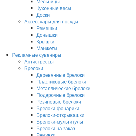
Мельницы
Кухонные весы
Доски
Аксессуары для посуды
Ремешки
Донышки
Крышки
Манжеты
Рекламные сувениры
Антистрессы
Брелоки
Деревянные брелоки
Пластиковые брелоки
Металлические брелоки
Подарочные брелоки
Резиновые брелоки
Брелоки-фонарики
Брелоки-открывашки
Брелоки-мультитулы
Брелоки на заказ
Ремувки