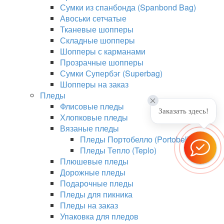
Сумки из спанбонда (Spanbond Bag)
Авоськи сетчатые
Тканевые шопперы
Складные шопперы
Шопперы с карманами
Прозрачные шопперы
Сумки Супербэг (Superbag)
Шопперы на заказ
Пледы
Флисовые пледы
Заказать здесь!
Хлопковые пледы
Вязаные пледы
Пледы Портобелло (Portobello)
Пледы Тепло (Teplo)
Плюшевые пледы
Дорожные пледы
Подарочные пледы
Пледы для пикника
Пледы на заказ
Упаковка для пледов