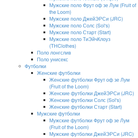
Мужские поло Фрут оф зе Лум (Fruit of
the Loom)
Мужские поло ДжейЭРСи (JRC)
Мужские поло Солс (Sol's)
Мужские поло Старт (Start)
Мужские поло ТиЭйчКлоуз
(THClothes)
Поло лонгслив
Поло унисекс
Футболки
Женские футболки
Женские футболки Фрут оф зе Лум
(Fruit of the Loom)
Женские футболки ДжейЭРСи (JRC)
Женские футболки Солс (Sol's)
Женские футболки Старт (Start)
Мужские футболки
Мужские футболки Фрут оф зе Лум
(Fruit of the Loom)
Мужские футболки ДжейЭРСи (JRC)