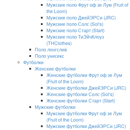
Мужские поло Фрут оф зе Лум (Fruit of
the Loom)
Мужские поло ДжейЭРСи (JRC)
Мужские поло Солс (Sol's)
Мужские поло Старт (Start)
Мужские поло ТиЭйчКлоуз
(THClothes)
Поло лонгслив
Поло унисекс
Футболки
Женские футболки
Женские футболки Фрут оф зе Лум
(Fruit of the Loom)
Женские футболки ДжейЭРСи (JRC)
Женские футболки Солс (Sol's)
Женские футболки Старт (Start)
Мужские футболки
Мужские футболки Фрут оф зе Лум
(Fruit of the Loom)
Мужские футболки ДжейЭРСи (JRC)