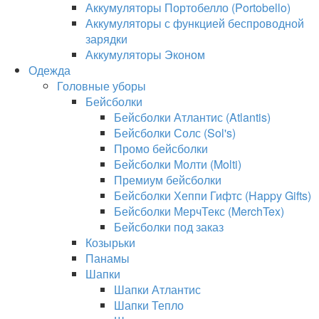
Аккумуляторы Портобелло (Portobello)
Аккумуляторы с функцией беспроводной
зарядки
Аккумуляторы Эконом
Одежда
Головные уборы
Бейсболки
Бейсболки Атлантис (Atlantis)
Бейсболки Солс (Sol's)
Промо бейсболки
Бейсболки Молти (Molti)
Премиум бейсболки
Бейсболки Хеппи Гифтс (Happy Gifts)
Бейсболки МерчТекс (MerchTex)
Бейсболки под заказ
Козырьки
Панамы
Шапки
Шапки Атлантис
Шапки Тепло