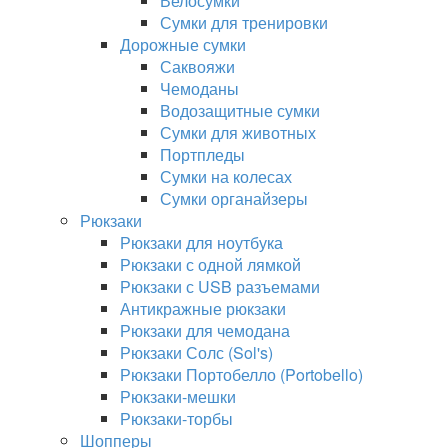
Велосумки
Сумки для тренировки
Дорожные сумки
Саквояжи
Чемоданы
Водозащитные сумки
Сумки для животных
Портпледы
Сумки на колесах
Сумки органайзеры
Рюкзаки
Рюкзаки для ноутбука
Рюкзаки с одной лямкой
Рюкзаки с USB разъемами
Антикражные рюкзаки
Рюкзаки для чемодана
Рюкзаки Солс (Sol's)
Рюкзаки Портобелло (Portobello)
Рюкзаки-мешки
Рюкзаки-торбы
Шопперы