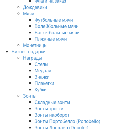
Флаги на заказ
Дождевики
Мячи
Футбольные мячи
Волейбольные мячи
Баскетбольные мячи
Пляжные мячи
Монетницы
Бизнес подарки
Награды
Стелы
Медали
Значки
Плакетки
Кубки
Зонты
Складные зонты
Зонты трости
Зонты наоборот
Зонты Портобелло (Portobello)
Зонты Допплер (Doppler)