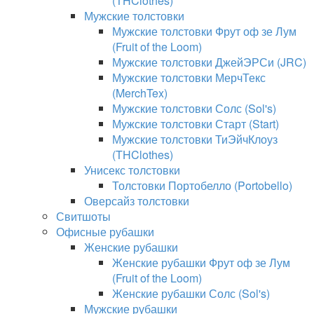
(THClothes)
Мужские толстовки
Мужские толстовки Фрут оф зе Лум
(Fruit of the Loom)
Мужские толстовки ДжейЭРСи (JRC)
Мужские толстовки МерчТекс
(MerchTex)
Мужские толстовки Солс (Sol's)
Мужские толстовки Старт (Start)
Мужские толстовки ТиЭйчКлоуз
(THClothes)
Унисекс толстовки
Толстовки Портобелло (Portobello)
Оверсайз толстовки
Свитшоты
Офисные рубашки
Женские рубашки
Женские рубашки Фрут оф зе Лум
(Fruit of the Loom)
Женские рубашки Солс (Sol's)
Мужские рубашки