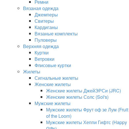
Ремни
Вязаная одежда
Джемперы
Свитеры
Кардиганы
Вязаные комплекты
Пуловеры
Верхняя одежда
Куртки
Ветровки
Флисовые куртки
Жилеты
Сигнальные жилеты
Женские жилеты
Женские жилеты ДжейЭРСи (JRC)
Женские жилеты Солс (Sol's)
Мужские жилеты
Мужские жилеты Фрут оф зе Лум (Fruit
of the Loom)
Мужские жилеты Хеппи Гифтс (Happy
Gifts)