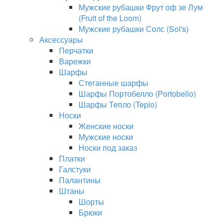
Мужские рубашки Фрут оф зе Лум
(Fruit of the Loom)
Мужские рубашки Солс (Sol's)
Аксессуары
Перчатки
Варежки
Шарфы
Стеганные шарфы
Шарфы Портобелло (Portobello)
Шарфы Тепло (Teplo)
Носки
Женские носки
Мужские носки
Носки под заказ
Платки
Галстуки
Палантины
Штаны
Шорты
Брюки