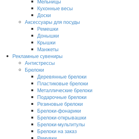
Мельницы
Кухонные весы
Доски
Аксессуары для посуды
Ремешки
Донышки
Крышки
Манжеты
Рекламные сувениры
Антистрессы
Брелоки
Деревянные брелоки
Пластиковые брелоки
Металлические брелоки
Подарочные брелоки
Резиновые брелоки
Брелоки-фонарики
Брелоки-открывашки
Брелоки-мультитулы
Брелоки на заказ
Ремувки