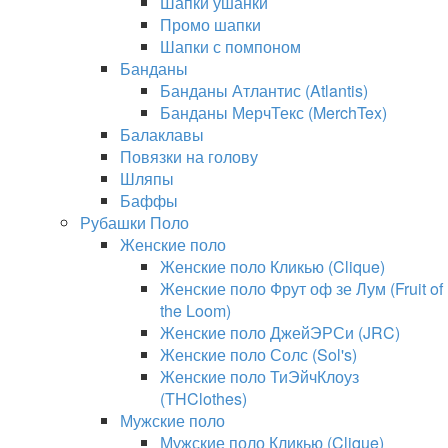
Шапки ушанки
Промо шапки
Шапки с помпоном
Банданы
Банданы Атлантис (Atlantis)
Банданы МерчТекс (MerchTex)
Балаклавы
Повязки на голову
Шляпы
Баффы
Рубашки Поло
Женские поло
Женские поло Кликью (Clique)
Женские поло Фрут оф зе Лум (Fruit of
the Loom)
Женские поло ДжейЭРСи (JRC)
Женские поло Солс (Sol's)
Женские поло ТиЭйчКлоуз
(THClothes)
Мужские поло
Мужские поло Кликью (Clique)