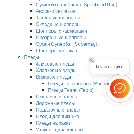
Сумки из спанбонда (Spanbond Bag)
Авоськи сетчатые
Тканевые шопперы
Складные шопперы
Шопперы с карманами
Прозрачные шопперы
Сумки Супербэг (Superbag)
Шопперы на заказ
Пледы
Флисовые пледы
Заказать здесь!
Хлопковые пледы
Вязаные пледы
Пледы Портобелло (Portobello)
Пледы Тепло (Teplo)
Плюшевые пледы
Дорожные пледы
Подарочные пледы
Пледы для пикника
Пледы на заказ
Упаковка для пледов