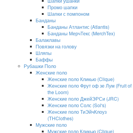
Шапки ушанки
Промо шапки
Шапки с помпоном
Банданы
Банданы Атлантис (Atlantis)
Банданы МерчТекс (MerchTex)
Балаклавы
Повязки на голову
Шляпы
Баффы
Рубашки Поло
Женские поло
Женские поло Кликью (Clique)
Женские поло Фрут оф зе Лум (Fruit of
the Loom)
Женские поло ДжейЭРСи (JRC)
Женские поло Солс (Sol's)
Женские поло ТиЭйчКлоуз
(THClothes)
Мужские поло
Мужские поло Кликью (Clique)