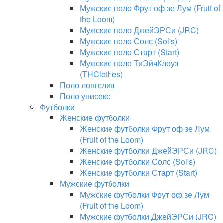
Мужские поло Фрут оф зе Лум (Fruit of
the Loom)
Мужские поло ДжейЭРСи (JRC)
Мужские поло Солс (Sol's)
Мужские поло Старт (Start)
Мужские поло ТиЭйчКлоуз
(THClothes)
Поло лонгслив
Поло унисекс
Футболки
Женские футболки
Женские футболки Фрут оф зе Лум
(Fruit of the Loom)
Женские футболки ДжейЭРСи (JRC)
Женские футболки Солс (Sol's)
Женские футболки Старт (Start)
Мужские футболки
Мужские футболки Фрут оф зе Лум
(Fruit of the Loom)
Мужские футболки ДжейЭРСи (JRC)