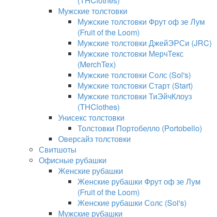
(THClothes)
Мужские толстовки
Мужские толстовки Фрут оф зе Лум
(Fruit of the Loom)
Мужские толстовки ДжейЭРСи (JRC)
Мужские толстовки МерчТекс
(MerchTex)
Мужские толстовки Солс (Sol's)
Мужские толстовки Старт (Start)
Мужские толстовки ТиЭйчКлоуз
(THClothes)
Унисекс толстовки
Толстовки Портобелло (Portobello)
Оверсайз толстовки
Свитшоты
Офисные рубашки
Женские рубашки
Женские рубашки Фрут оф зе Лум
(Fruit of the Loom)
Женские рубашки Солс (Sol's)
Мужские рубашки