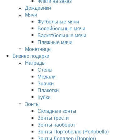
Флаги на заказ
Дождевики
Мячи
Футбольные мячи
Волейбольные мячи
Баскетбольные мячи
Пляжные мячи
Монетницы
Бизнес подарки
Награды
Стелы
Медали
Значки
Плакетки
Кубки
Зонты
Складные зонты
Зонты трости
Зонты наоборот
Зонты Портобелло (Portobello)
Зонты Допплер (Doppler)