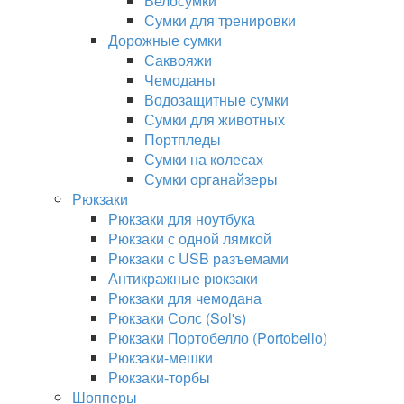
Велосумки
Сумки для тренировки
Дорожные сумки
Саквояжи
Чемоданы
Водозащитные сумки
Сумки для животных
Портпледы
Сумки на колесах
Сумки органайзеры
Рюкзаки
Рюкзаки для ноутбука
Рюкзаки с одной лямкой
Рюкзаки с USB разъемами
Антикражные рюкзаки
Рюкзаки для чемодана
Рюкзаки Солс (Sol's)
Рюкзаки Портобелло (Portobello)
Рюкзаки-мешки
Рюкзаки-торбы
Шопперы