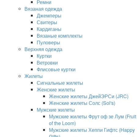
Ремни
Вязаная одежда
Джемперы
Свитеры
Кардиганы
Вязаные комплекты
Пуловеры
Верхняя одежда
Куртки
Ветровки
Флисовые куртки
Жилеты
Сигнальные жилеты
Женские жилеты
Женские жилеты ДжейЭРСи (JRC)
Женские жилеты Солс (Sol's)
Мужские жилеты
Мужские жилеты Фрут оф зе Лум (Fruit
of the Loom)
Мужские жилеты Хеппи Гифтс (Happy
Gifts)