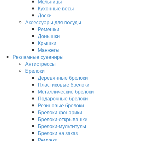
Мельницы
Кухонные весы
Доски
Аксессуары для посуды
Ремешки
Донышки
Крышки
Манжеты
Рекламные сувениры
Антистрессы
Брелоки
Деревянные брелоки
Пластиковые брелоки
Металлические брелоки
Подарочные брелоки
Резиновые брелоки
Брелоки-фонарики
Брелоки-открывашки
Брелоки-мультитулы
Брелоки на заказ
Ремувки