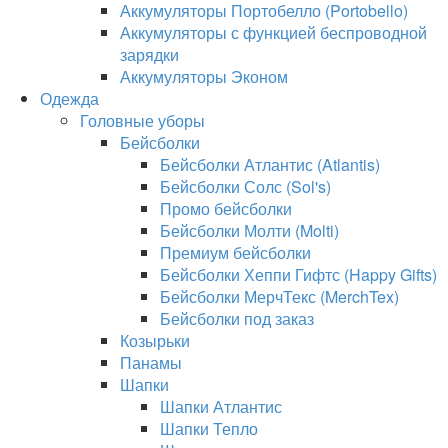
Аккумуляторы Портобелло (Portobello)
Аккумуляторы с функцией беспроводной
зарядки
Аккумуляторы Эконом
Одежда
Головные уборы
Бейсболки
Бейсболки Атлантис (Atlantis)
Бейсболки Солс (Sol's)
Промо бейсболки
Бейсболки Молти (Molti)
Премиум бейсболки
Бейсболки Хеппи Гифтс (Happy Gifts)
Бейсболки МерчТекс (MerchTex)
Бейсболки под заказ
Козырьки
Панамы
Шапки
Шапки Атлантис
Шапки Тепло