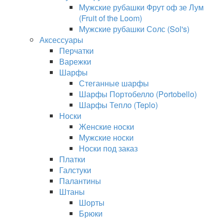
Мужские рубашки Фрут оф зе Лум
(Fruit of the Loom)
Мужские рубашки Солс (Sol's)
Аксессуары
Перчатки
Варежки
Шарфы
Стеганные шарфы
Шарфы Портобелло (Portobello)
Шарфы Тепло (Teplo)
Носки
Женские носки
Мужские носки
Носки под заказ
Платки
Галстуки
Палантины
Штаны
Шорты
Брюки