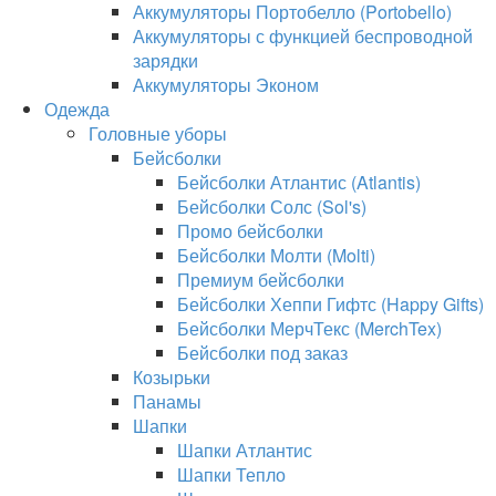
Аккумуляторы Портобелло (Portobello)
Аккумуляторы с функцией беспроводной
зарядки
Аккумуляторы Эконом
Одежда
Головные уборы
Бейсболки
Бейсболки Атлантис (Atlantis)
Бейсболки Солс (Sol's)
Промо бейсболки
Бейсболки Молти (Molti)
Премиум бейсболки
Бейсболки Хеппи Гифтс (Happy Gifts)
Бейсболки МерчТекс (MerchTex)
Бейсболки под заказ
Козырьки
Панамы
Шапки
Шапки Атлантис
Шапки Тепло