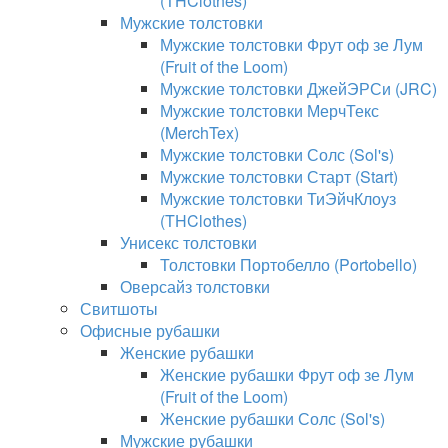
(THClothes)
Мужские толстовки
Мужские толстовки Фрут оф зе Лум
(Fruit of the Loom)
Мужские толстовки ДжейЭРСи (JRC)
Мужские толстовки МерчТекс
(MerchTex)
Мужские толстовки Солс (Sol's)
Мужские толстовки Старт (Start)
Мужские толстовки ТиЭйчКлоуз
(THClothes)
Унисекс толстовки
Толстовки Портобелло (Portobello)
Оверсайз толстовки
Свитшоты
Офисные рубашки
Женские рубашки
Женские рубашки Фрут оф зе Лум
(Fruit of the Loom)
Женские рубашки Солс (Sol's)
Мужские рубашки