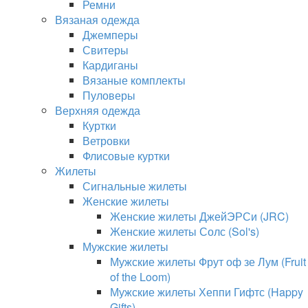
Ремни
Вязаная одежда
Джемперы
Свитеры
Кардиганы
Вязаные комплекты
Пуловеры
Верхняя одежда
Куртки
Ветровки
Флисовые куртки
Жилеты
Сигнальные жилеты
Женские жилеты
Женские жилеты ДжейЭРСи (JRC)
Женские жилеты Солс (Sol's)
Мужские жилеты
Мужские жилеты Фрут оф зе Лум (Fruit
of the Loom)
Мужские жилеты Хеппи Гифтс (Happy
Gifts)