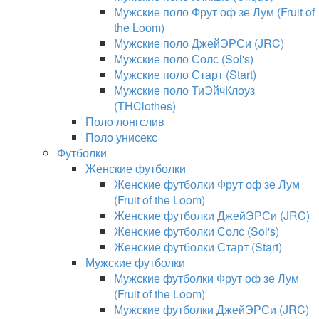
Мужские поло Фрут оф зе Лум (Fruit of
the Loom)
Мужские поло ДжейЭРСи (JRC)
Мужские поло Солс (Sol's)
Мужские поло Старт (Start)
Мужские поло ТиЭйчКлоуз
(THClothes)
Поло лонгслив
Поло унисекс
Футболки
Женские футболки
Женские футболки Фрут оф зе Лум
(Fruit of the Loom)
Женские футболки ДжейЭРСи (JRC)
Женские футболки Солс (Sol's)
Женские футболки Старт (Start)
Мужские футболки
Мужские футболки Фрут оф зе Лум
(Fruit of the Loom)
Мужские футболки ДжейЭРСи (JRC)