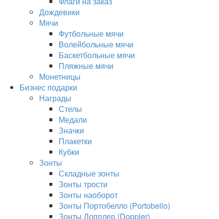
Флаги на заказ
Дождевики
Мячи
Футбольные мячи
Волейбольные мячи
Баскетбольные мячи
Пляжные мячи
Монетницы
Бизнес подарки
Награды
Стелы
Медали
Значки
Плакетки
Кубки
Зонты
Складные зонты
Зонты трости
Зонты наоборот
Зонты Портобелло (Portobello)
Зонты Допплер (Doppler)