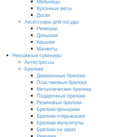
Мельницы
Кухонные весы
Доски
Аксессуары для посуды
Ремешки
Донышки
Крышки
Манжеты
Рекламные сувениры
Антистрессы
Брелоки
Деревянные брелоки
Пластиковые брелоки
Металлические брелоки
Подарочные брелоки
Резиновые брелоки
Брелоки-фонарики
Брелоки-открывашки
Брелоки-мультитулы
Брелоки на заказ
Ремувки