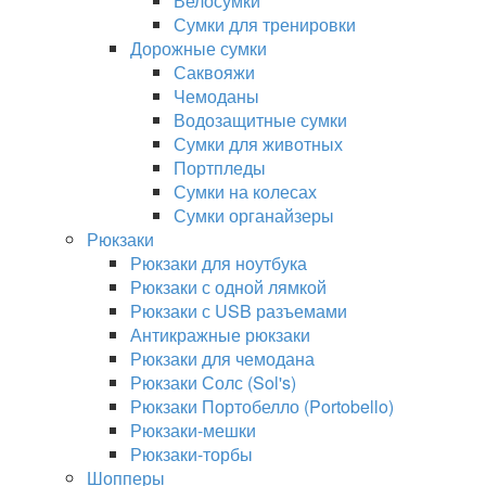
Велосумки
Сумки для тренировки
Дорожные сумки
Саквояжи
Чемоданы
Водозащитные сумки
Сумки для животных
Портпледы
Сумки на колесах
Сумки органайзеры
Рюкзаки
Рюкзаки для ноутбука
Рюкзаки с одной лямкой
Рюкзаки с USB разъемами
Антикражные рюкзаки
Рюкзаки для чемодана
Рюкзаки Солс (Sol's)
Рюкзаки Портобелло (Portobello)
Рюкзаки-мешки
Рюкзаки-торбы
Шопперы