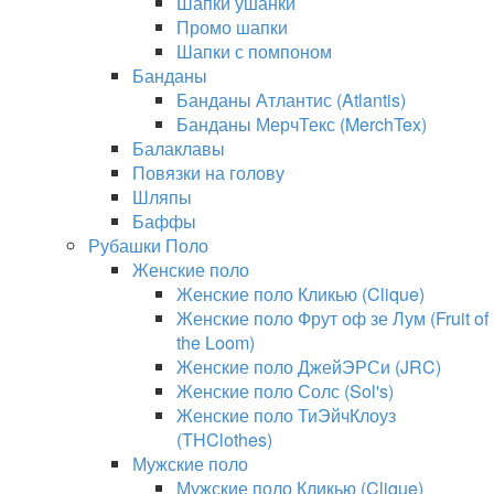
Шапки ушанки
Промо шапки
Шапки с помпоном
Банданы
Банданы Атлантис (Atlantis)
Банданы МерчТекс (MerchTex)
Балаклавы
Повязки на голову
Шляпы
Баффы
Рубашки Поло
Женские поло
Женские поло Кликью (Clique)
Женские поло Фрут оф зе Лум (Fruit of
the Loom)
Женские поло ДжейЭРСи (JRC)
Женские поло Солс (Sol's)
Женские поло ТиЭйчКлоуз
(THClothes)
Мужские поло
Мужские поло Кликью (Clique)