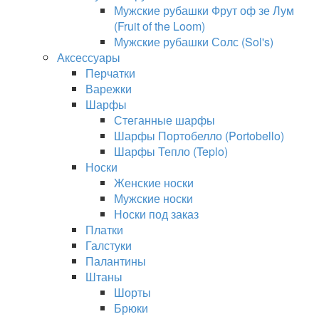
Мужские рубашки Фрут оф зе Лум
(Fruit of the Loom)
Мужские рубашки Солс (Sol's)
Аксессуары
Перчатки
Варежки
Шарфы
Стеганные шарфы
Шарфы Портобелло (Portobello)
Шарфы Тепло (Teplo)
Носки
Женские носки
Мужские носки
Носки под заказ
Платки
Галстуки
Палантины
Штаны
Шорты
Брюки