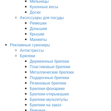
Мельницы
Кухонные весы
Доски
Аксессуары для посуды
Ремешки
Донышки
Крышки
Манжеты
Рекламные сувениры
Антистрессы
Брелоки
Деревянные брелоки
Пластиковые брелоки
Металлические брелоки
Подарочные брелоки
Резиновые брелоки
Брелоки-фонарики
Брелоки-открывашки
Брелоки-мультитулы
Брелоки на заказ
Ремувки