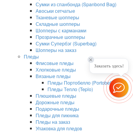
Сумки из спанбонда (Spanbond Bag)
Авоськи сетчатые
Тканевые шопперы
Складные шопперы
Шопперы с карманами
Прозрачные шопперы
Сумки Супербэг (Superbag)
Шопперы на заказ
Пледы
Флисовые пледы
Заказать здесь!
Хлопковые пледы
Вязаные пледы
Пледы Портобелло (Portobello)
Пледы Тепло (Teplo)
Плюшевые пледы
Дорожные пледы
Подарочные пледы
Пледы для пикника
Пледы на заказ
Упаковка для пледов