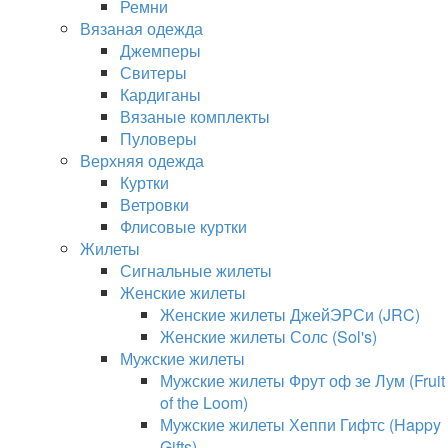
Ремни
Вязаная одежда
Джемперы
Свитеры
Кардиганы
Вязаные комплекты
Пуловеры
Верхняя одежда
Куртки
Ветровки
Флисовые куртки
Жилеты
Сигнальные жилеты
Женские жилеты
Женские жилеты ДжейЭРСи (JRC)
Женские жилеты Солс (Sol's)
Мужские жилеты
Мужские жилеты Фрут оф зе Лум (Fruit
of the Loom)
Мужские жилеты Хеппи Гифтс (Happy
Gifts)