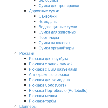
Велосумки
Сумки для тренировки
Дорожные сумки
Саквояжи
Чемоданы
Водозащитные сумки
Сумки для животных
Портпледы
Сумки на колесах
Сумки органайзеры
Рюкзаки
Рюкзаки для ноутбука
Рюкзаки с одной лямкой
Рюкзаки с USB разъемами
Антикражные рюкзаки
Рюкзаки для чемодана
Рюкзаки Солс (Sol's)
Рюкзаки Портобелло (Portobello)
Рюкзаки-мешки
Рюкзаки-торбы
Шопперы