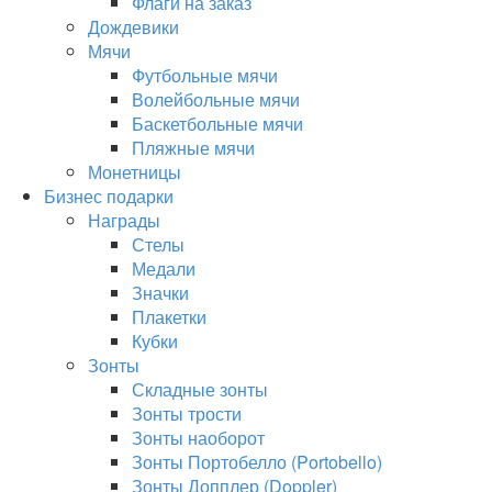
Флаги на заказ
Дождевики
Мячи
Футбольные мячи
Волейбольные мячи
Баскетбольные мячи
Пляжные мячи
Монетницы
Бизнес подарки
Награды
Стелы
Медали
Значки
Плакетки
Кубки
Зонты
Складные зонты
Зонты трости
Зонты наоборот
Зонты Портобелло (Portobello)
Зонты Допплер (Doppler)