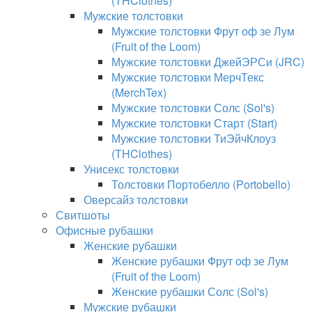
(THClothes)
Мужские толстовки
Мужские толстовки Фрут оф зе Лум
(Fruit of the Loom)
Мужские толстовки ДжейЭРСи (JRC)
Мужские толстовки МерчТекс
(MerchTex)
Мужские толстовки Солс (Sol's)
Мужские толстовки Старт (Start)
Мужские толстовки ТиЭйчКлоуз
(THClothes)
Унисекс толстовки
Толстовки Портобелло (Portobello)
Оверсайз толстовки
Свитшоты
Офисные рубашки
Женские рубашки
Женские рубашки Фрут оф зе Лум
(Fruit of the Loom)
Женские рубашки Солс (Sol's)
Мужские рубашки