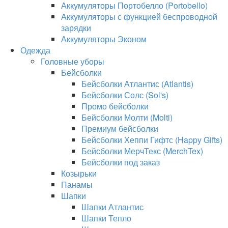
Аккумуляторы Портобелло (Portobello)
Аккумуляторы с функцией беспроводной
зарядки
Аккумуляторы Эконом
Одежда
Головные уборы
Бейсболки
Бейсболки Атлантис (Atlantis)
Бейсболки Солс (Sol's)
Промо бейсболки
Бейсболки Молти (Molti)
Премиум бейсболки
Бейсболки Хеппи Гифтс (Happy Gifts)
Бейсболки МерчТекс (MerchTex)
Бейсболки под заказ
Козырьки
Панамы
Шапки
Шапки Атлантис
Шапки Тепло