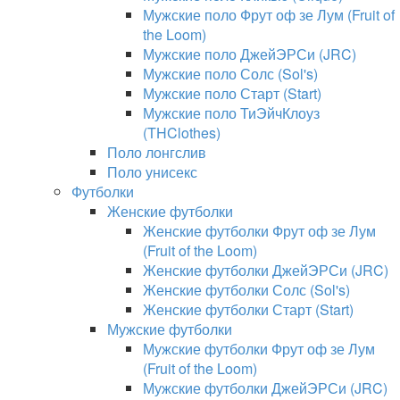
Мужские поло Фрут оф зе Лум (Fruit of
the Loom)
Мужские поло ДжейЭРСи (JRC)
Мужские поло Солс (Sol's)
Мужские поло Старт (Start)
Мужские поло ТиЭйчКлоуз
(THClothes)
Поло лонгслив
Поло унисекс
Футболки
Женские футболки
Женские футболки Фрут оф зе Лум
(Fruit of the Loom)
Женские футболки ДжейЭРСи (JRC)
Женские футболки Солс (Sol's)
Женские футболки Старт (Start)
Мужские футболки
Мужские футболки Фрут оф зе Лум
(Fruit of the Loom)
Мужские футболки ДжейЭРСи (JRC)