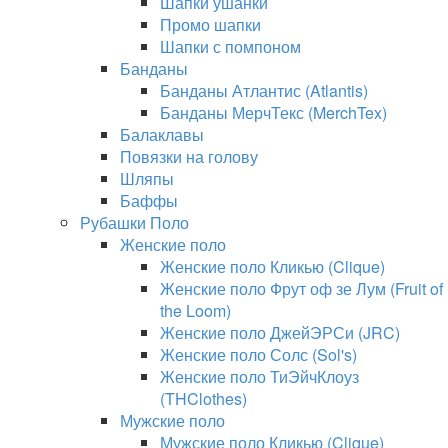
Шапки ушанки
Промо шапки
Шапки с помпоном
Банданы
Банданы Атлантис (Atlantis)
Банданы МерчТекс (MerchTex)
Балаклавы
Повязки на голову
Шляпы
Баффы
Рубашки Поло
Женские поло
Женские поло Кликью (Clique)
Женские поло Фрут оф зе Лум (Fruit of
the Loom)
Женские поло ДжейЭРСи (JRC)
Женские поло Солс (Sol's)
Женские поло ТиЭйчКлоуз
(THClothes)
Мужские поло
Мужские поло Кликью (Clique)