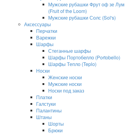
Мужские рубашки Фрут оф зе Лум
(Fruit of the Loom)
Мужские рубашки Солс (Sol's)
Аксессуары
Перчатки
Варежки
Шарфы
Стеганные шарфы
Шарфы Портобелло (Portobello)
Шарфы Тепло (Teplo)
Носки
Женские носки
Мужские носки
Носки под заказ
Платки
Галстуки
Палантины
Штаны
Шорты
Брюки