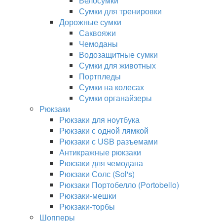
Велосумки
Сумки для тренировки
Дорожные сумки
Саквояжи
Чемоданы
Водозащитные сумки
Сумки для животных
Портпледы
Сумки на колесах
Сумки органайзеры
Рюкзаки
Рюкзаки для ноутбука
Рюкзаки с одной лямкой
Рюкзаки с USB разъемами
Антикражные рюкзаки
Рюкзаки для чемодана
Рюкзаки Солс (Sol's)
Рюкзаки Портобелло (Portobello)
Рюкзаки-мешки
Рюкзаки-торбы
Шопперы