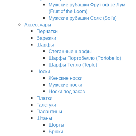
Мужские рубашки Фрут оф зе Лум
(Fruit of the Loom)
Мужские рубашки Солс (Sol's)
Аксессуары
Перчатки
Варежки
Шарфы
Стеганные шарфы
Шарфы Портобелло (Portobello)
Шарфы Тепло (Teplo)
Носки
Женские носки
Мужские носки
Носки под заказ
Платки
Галстуки
Палантины
Штаны
Шорты
Брюки