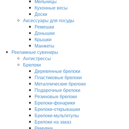
Мельницы
Кухонные весы
Доски
Аксессуары для посуды
Ремешки
Донышки
Крышки
Манжеты
Рекламные сувениры
Антистрессы
Брелоки
Деревянные брелоки
Пластиковые брелоки
Металлические брелоки
Подарочные брелоки
Резиновые брелоки
Брелоки-фонарики
Брелоки-открывашки
Брелоки-мультитулы
Брелоки на заказ
Ремувки