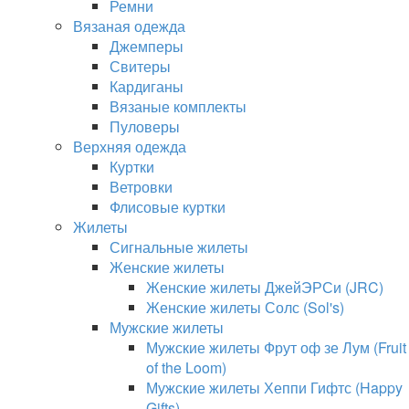
Ремни
Вязаная одежда
Джемперы
Свитеры
Кардиганы
Вязаные комплекты
Пуловеры
Верхняя одежда
Куртки
Ветровки
Флисовые куртки
Жилеты
Сигнальные жилеты
Женские жилеты
Женские жилеты ДжейЭРСи (JRC)
Женские жилеты Солс (Sol's)
Мужские жилеты
Мужские жилеты Фрут оф зе Лум (Fruit
of the Loom)
Мужские жилеты Хеппи Гифтс (Happy
Gifts)