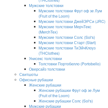
(THClothes)
Мужские толстовки
Мужские толстовки Фрут оф зе Лум
(Fruit of the Loom)
Мужские толстовки ДжейЭРСи (JRC)
Мужские толстовки МерчТекс
(MerchTex)
Мужские толстовки Солс (Sol's)
Мужские толстовки Старт (Start)
Мужские толстовки ТиЭйчКлоуз
(THClothes)
Унисекс толстовки
Толстовки Портобелло (Portobello)
Оверсайз толстовки
Свитшоты
Офисные рубашки
Женские рубашки
Женские рубашки Фрут оф зе Лум
(Fruit of the Loom)
Женские рубашки Солс (Sol's)
Мужские рубашки