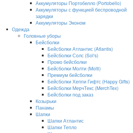
Аккумуляторы Портобелло (Portobello)
Аккумуляторы с функцией беспроводной
зарядки
Аккумуляторы Эконом
Одежда
Головные уборы
Бейсболки
Бейсболки Атлантис (Atlantis)
Бейсболки Солс (Sol's)
Промо бейсболки
Бейсболки Молти (Molti)
Премиум бейсболки
Бейсболки Хеппи Гифтс (Happy Gifts)
Бейсболки МерчТекс (MerchTex)
Бейсболки под заказ
Козырьки
Панамы
Шапки
Шапки Атлантис
Шапки Тепло