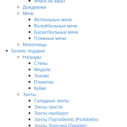
Флаги на заказ
Дождевики
Мячи
Футбольные мячи
Волейбольные мячи
Баскетбольные мячи
Пляжные мячи
Монетницы
Бизнес подарки
Награды
Стелы
Медали
Значки
Плакетки
Кубки
Зонты
Складные зонты
Зонты трости
Зонты наоборот
Зонты Портобелло (Portobello)
Зонты Допплер (Doppler)