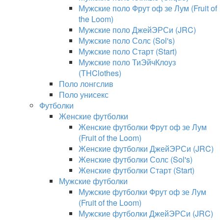
Мужские поло Фрут оф зе Лум (Fruit of
the Loom)
Мужские поло ДжейЭРСи (JRC)
Мужские поло Солс (Sol's)
Мужские поло Старт (Start)
Мужские поло ТиЭйчКлоуз
(THClothes)
Поло лонгслив
Поло унисекс
Футболки
Женские футболки
Женские футболки Фрут оф зе Лум
(Fruit of the Loom)
Женские футболки ДжейЭРСи (JRC)
Женские футболки Солс (Sol's)
Женские футболки Старт (Start)
Мужские футболки
Мужские футболки Фрут оф зе Лум
(Fruit of the Loom)
Мужские футболки ДжейЭРСи (JRC)