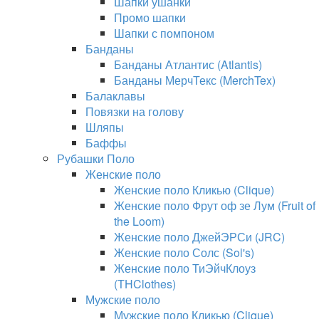
Шапки ушанки
Промо шапки
Шапки с помпоном
Банданы
Банданы Атлантис (Atlantis)
Банданы МерчТекс (MerchTex)
Балаклавы
Повязки на голову
Шляпы
Баффы
Рубашки Поло
Женские поло
Женские поло Кликью (Clique)
Женские поло Фрут оф зе Лум (Fruit of
the Loom)
Женские поло ДжейЭРСи (JRC)
Женские поло Солс (Sol's)
Женские поло ТиЭйчКлоуз
(THClothes)
Мужские поло
Мужские поло Кликью (Clique)