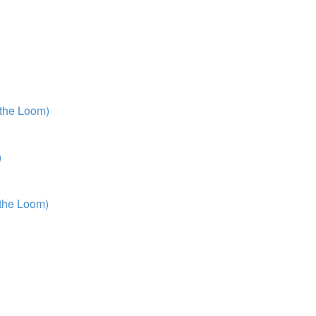
 the Loom)
)
 the Loom)
)