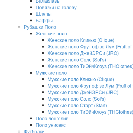
Балаклавы
Повязки на голову
Шляпы
Баффы
Рубашки Поло
Женские поло
Женские поло Кликью (Clique)
Женские поло Фрут оф зе Лум (Fruit of
Женские поло ДжейЭРСи (JRC)
Женские поло Солс (Sol's)
Женские поло ТиЭйчКлоуз (THClothes
Мужские поло
Мужские поло Кликью (Clique)
Мужские поло Фрут оф зе Лум (Fruit of
Мужские поло ДжейЭРСи (JRC)
Мужские поло Солс (Sol's)
Мужские поло Старт (Start)
Мужские поло ТиЭйчКлоуз (THClothes
Поло лонгслив
Поло унисекс
Футболки