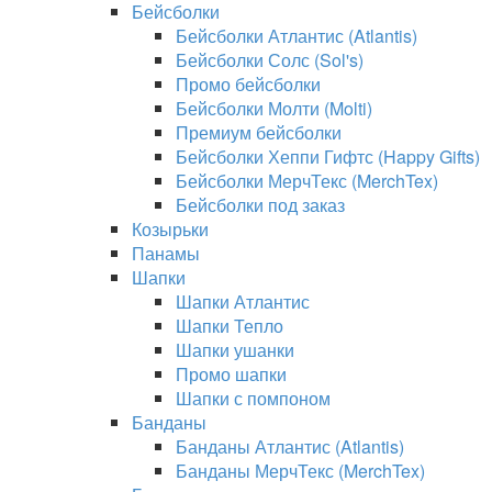
Бейсболки
Бейсболки Атлантис (Atlantis)
Бейсболки Солс (Sol's)
Промо бейсболки
Бейсболки Молти (Molti)
Премиум бейсболки
Бейсболки Хеппи Гифтс (Happy Gifts)
Бейсболки МерчТекс (MerchTex)
Бейсболки под заказ
Козырьки
Панамы
Шапки
Шапки Атлантис
Шапки Тепло
Шапки ушанки
Промо шапки
Шапки с помпоном
Банданы
Банданы Атлантис (Atlantis)
Банданы МерчТекс (MerchTex)