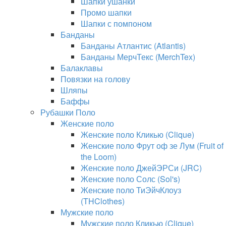
Шапки ушанки
Промо шапки
Шапки с помпоном
Банданы
Банданы Атлантис (Atlantis)
Банданы МерчТекс (MerchTex)
Балаклавы
Повязки на голову
Шляпы
Баффы
Рубашки Поло
Женские поло
Женские поло Кликью (Clique)
Женские поло Фрут оф зе Лум (Fruit of
the Loom)
Женские поло ДжейЭРСи (JRC)
Женские поло Солс (Sol's)
Женские поло ТиЭйчКлоуз
(THClothes)
Мужские поло
Мужские поло Кликью (Clique)