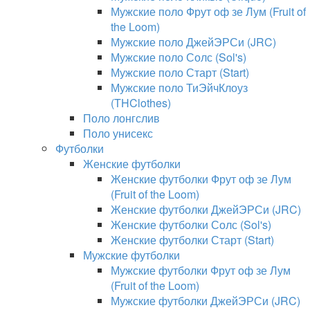
Мужские поло Фрут оф зе Лум (Fruit of
the Loom)
Мужские поло ДжейЭРСи (JRC)
Мужские поло Солс (Sol's)
Мужские поло Старт (Start)
Мужские поло ТиЭйчКлоуз
(THClothes)
Поло лонгслив
Поло унисекс
Футболки
Женские футболки
Женские футболки Фрут оф зе Лум
(Fruit of the Loom)
Женские футболки ДжейЭРСи (JRC)
Женские футболки Солс (Sol's)
Женские футболки Старт (Start)
Мужские футболки
Мужские футболки Фрут оф зе Лум
(Fruit of the Loom)
Мужские футболки ДжейЭРСи (JRC)