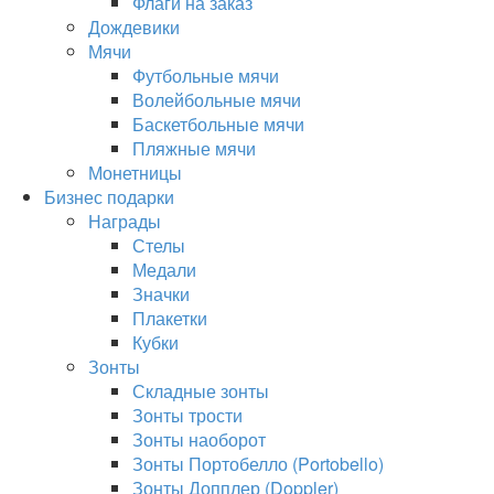
Флаги на заказ
Дождевики
Мячи
Футбольные мячи
Волейбольные мячи
Баскетбольные мячи
Пляжные мячи
Монетницы
Бизнес подарки
Награды
Стелы
Медали
Значки
Плакетки
Кубки
Зонты
Складные зонты
Зонты трости
Зонты наоборот
Зонты Портобелло (Portobello)
Зонты Допплер (Doppler)