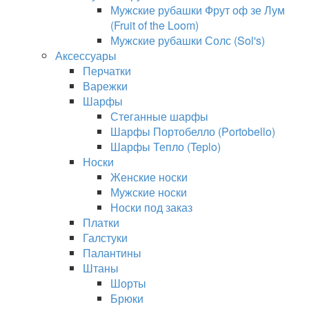
Мужские рубашки Фрут оф зе Лум
(Fruit of the Loom)
Мужские рубашки Солс (Sol's)
Аксессуары
Перчатки
Варежки
Шарфы
Стеганные шарфы
Шарфы Портобелло (Portobello)
Шарфы Тепло (Teplo)
Носки
Женские носки
Мужские носки
Носки под заказ
Платки
Галстуки
Палантины
Штаны
Шорты
Брюки