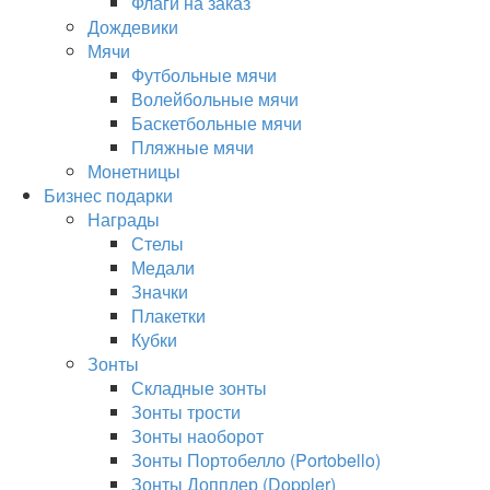
Флаги на заказ
Дождевики
Мячи
Футбольные мячи
Волейбольные мячи
Баскетбольные мячи
Пляжные мячи
Монетницы
Бизнес подарки
Награды
Стелы
Медали
Значки
Плакетки
Кубки
Зонты
Складные зонты
Зонты трости
Зонты наоборот
Зонты Портобелло (Portobello)
Зонты Допплер (Doppler)