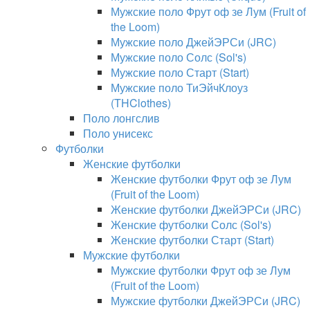
Мужские поло Фрут оф зе Лум (Fruit of
the Loom)
Мужские поло ДжейЭРСи (JRC)
Мужские поло Солс (Sol's)
Мужские поло Старт (Start)
Мужские поло ТиЭйчКлоуз
(THClothes)
Поло лонгслив
Поло унисекс
Футболки
Женские футболки
Женские футболки Фрут оф зе Лум
(Fruit of the Loom)
Женские футболки ДжейЭРСи (JRC)
Женские футболки Солс (Sol's)
Женские футболки Старт (Start)
Мужские футболки
Мужские футболки Фрут оф зе Лум
(Fruit of the Loom)
Мужские футболки ДжейЭРСи (JRC)