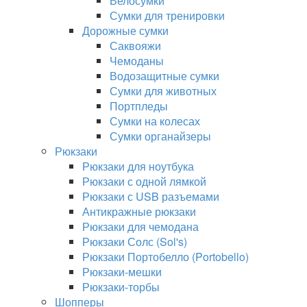
Велосумки
Сумки для тренировки
Дорожные сумки
Саквояжи
Чемоданы
Водозащитные сумки
Сумки для животных
Портпледы
Сумки на колесах
Сумки органайзеры
Рюкзаки
Рюкзаки для ноутбука
Рюкзаки с одной лямкой
Рюкзаки с USB разъемами
Антикражные рюкзаки
Рюкзаки для чемодана
Рюкзаки Солс (Sol's)
Рюкзаки Портобелло (Portobello)
Рюкзаки-мешки
Рюкзаки-торбы
Шопперы