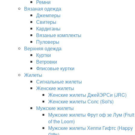
Ремни
Вязаная одежда
Джемперы
Свитеры
Кардиганы
Вязаные комплекты
Пуловеры
Верхняя одежда
Куртки
Ветровки
Флисовые куртки
Жилеты
Сигнальные жилеты
Женские жилеты
Женские жилеты ДжейЭРСи (JRC)
Женские жилеты Солс (Sol's)
Мужские жилеты
Мужские жилеты Фрут оф зе Лум (Fruit
of the Loom)
Мужские жилеты Хеппи Гифтс (Happy
Gifts)