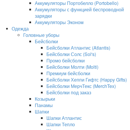
Аккумуляторы Портобелло (Portobello)
Аккумуляторы с функцией беспроводной
зарядки
Аккумуляторы Эконом
Одежда
Головные уборы
Бейсболки
Бейсболки Атлантис (Atlantis)
Бейсболки Солс (Sol's)
Промо бейсболки
Бейсболки Молти (Molti)
Премиум бейсболки
Бейсболки Хеппи Гифтс (Happy Gifts)
Бейсболки МерчТекс (MerchTex)
Бейсболки под заказ
Козырьки
Панамы
Шапки
Шапки Атлантис
Шапки Тепло