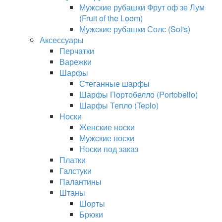
Мужские рубашки Фрут оф зе Лум
(Fruit of the Loom)
Мужские рубашки Солс (Sol's)
Аксессуары
Перчатки
Варежки
Шарфы
Стеганные шарфы
Шарфы Портобелло (Portobello)
Шарфы Тепло (Teplo)
Носки
Женские носки
Мужские носки
Носки под заказ
Платки
Галстуки
Палантины
Штаны
Шорты
Брюки