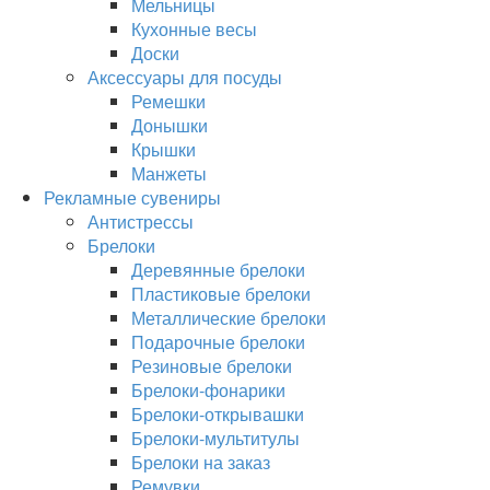
Мельницы
Кухонные весы
Доски
Аксессуары для посуды
Ремешки
Донышки
Крышки
Манжеты
Рекламные сувениры
Антистрессы
Брелоки
Деревянные брелоки
Пластиковые брелоки
Металлические брелоки
Подарочные брелоки
Резиновые брелоки
Брелоки-фонарики
Брелоки-открывашки
Брелоки-мультитулы
Брелоки на заказ
Ремувки