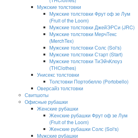
(THClothes)
Мужские толстовки
Мужские толстовки Фрут оф зе Лум
(Fruit of the Loom)
Мужские толстовки ДжейЭРСи (JRC)
Мужские толстовки МерчТекс
(MerchTex)
Мужские толстовки Солс (Sol's)
Мужские толстовки Старт (Start)
Мужские толстовки ТиЭйчКлоуз
(THClothes)
Унисекс толстовки
Толстовки Портобелло (Portobello)
Оверсайз толстовки
Свитшоты
Офисные рубашки
Женские рубашки
Женские рубашки Фрут оф зе Лум
(Fruit of the Loom)
Женские рубашки Солс (Sol's)
Мужские рубашки