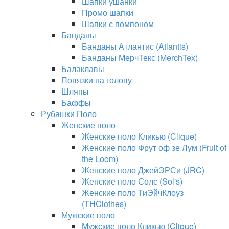
Шапки ушанки
Промо шапки
Шапки с помпоном
Банданы
Банданы Атлантис (Atlantis)
Банданы МерчТекс (MerchTex)
Балаклавы
Повязки на голову
Шляпы
Баффы
Рубашки Поло
Женские поло
Женские поло Кликью (Clique)
Женские поло Фрут оф зе Лум (Fruit of
the Loom)
Женские поло ДжейЭРСи (JRC)
Женские поло Солс (Sol's)
Женские поло ТиЭйчКлоуз
(THClothes)
Мужские поло
Мужские поло Кликью (Clique)