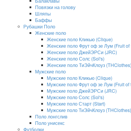
Балаклавы
Повязки на голову
Шляпы
Баффы
Рубашки Поло
Женские поло
Женские поло Кликью (Clique)
Женские поло Фрут оф зе Лум (Fruit of
Женские поло ДжейЭРСи (JRC)
Женские поло Солс (Sol's)
Женские поло ТиЭйчКлоуз (THClothes
Мужские поло
Мужские поло Кликью (Clique)
Мужские поло Фрут оф зе Лум (Fruit of
Мужские поло ДжейЭРСи (JRC)
Мужские поло Солс (Sol's)
Мужские поло Старт (Start)
Мужские поло ТиЭйчКлоуз (THClothes
Поло лонгслив
Поло унисекс
Футболки