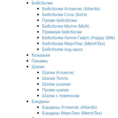
Бейсболки
Бейсболки Атлантис (Atlantis)
Бейсболки Солс (Sol's)
Промо бейсболки
Бейсболки Молти (Molti)
Премиум бейсболки
Бейсболки Хеппи Гифтс (Happy Gifts)
Бейсболки МерчТекс (MerchTex)
Бейсболки под заказ
Козырьки
Панамы
Шапки
Шапки Атлантис
Шапки Тепло
Шапки ушанки
Промо шапки
Шапки с помпоном
Банданы
Банданы Атлантис (Atlantis)
Банданы МерчТекс (MerchTex)