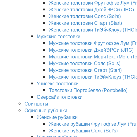
Женские толстовки Фрут оф зе Лум (Fru
Женские толстовки ДжейЭРСи (JRC)
Женские толстовки Солс (Sol's)
Женские толстовки Старт (Start)
Женские толстовки ТиЭйчКлоуз (THClo
Мужские толстовки
Мужские толстовки Фрут оф зе Лум (Fru
Мужские толстовки ДжейЭРСи (JRC)
Мужские толстовки МерчТекс (MerchTe
Мужские толстовки Солс (Sol's)
Мужские толстовки Старт (Start)
Мужские толстовки ТиЭйчКлоуз (THClo
Унисекс толстовки
Толстовки Портобелло (Portobello)
Оверсайз толстовки
Свитшоты
Офисные рубашки
Женские рубашки
Женские рубашки Фрут оф зе Лум (Fruit
Женские рубашки Солс (Sol's)