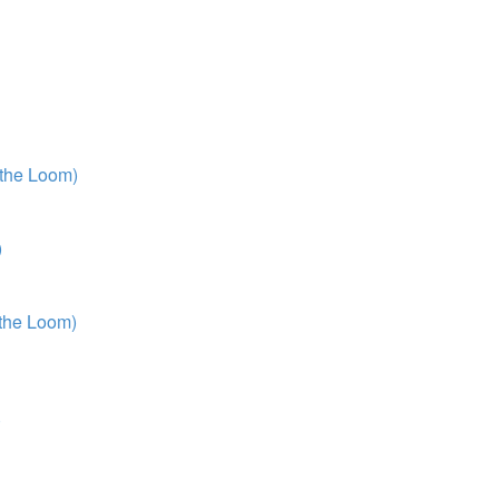
 the Loom)
)
 the Loom)
)