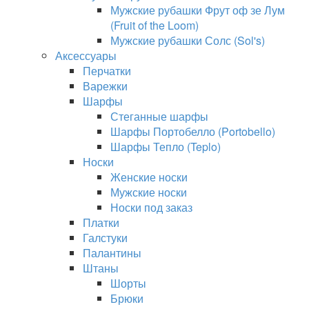
Мужские рубашки Фрут оф зе Лум
(Fruit of the Loom)
Мужские рубашки Солс (Sol's)
Аксессуары
Перчатки
Варежки
Шарфы
Стеганные шарфы
Шарфы Портобелло (Portobello)
Шарфы Тепло (Teplo)
Носки
Женские носки
Мужские носки
Носки под заказ
Платки
Галстуки
Палантины
Штаны
Шорты
Брюки