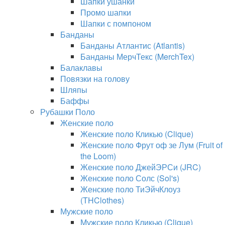
Шапки ушанки
Промо шапки
Шапки с помпоном
Банданы
Банданы Атлантис (Atlantis)
Банданы МерчТекс (MerchTex)
Балаклавы
Повязки на голову
Шляпы
Баффы
Рубашки Поло
Женские поло
Женские поло Кликью (Clique)
Женские поло Фрут оф зе Лум (Fruit of
the Loom)
Женские поло ДжейЭРСи (JRC)
Женские поло Солс (Sol's)
Женские поло ТиЭйчКлоуз
(THClothes)
Мужские поло
Мужские поло Кликью (Clique)