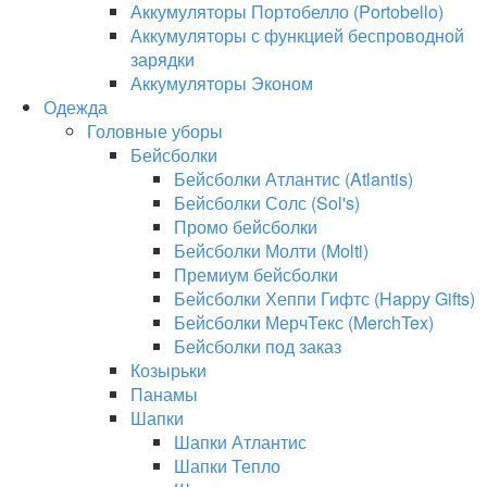
Аккумуляторы Портобелло (Portobello)
Аккумуляторы с функцией беспроводной
зарядки
Аккумуляторы Эконом
Одежда
Головные уборы
Бейсболки
Бейсболки Атлантис (Atlantis)
Бейсболки Солс (Sol's)
Промо бейсболки
Бейсболки Молти (Molti)
Премиум бейсболки
Бейсболки Хеппи Гифтс (Happy Gifts)
Бейсболки МерчТекс (MerchTex)
Бейсболки под заказ
Козырьки
Панамы
Шапки
Шапки Атлантис
Шапки Тепло