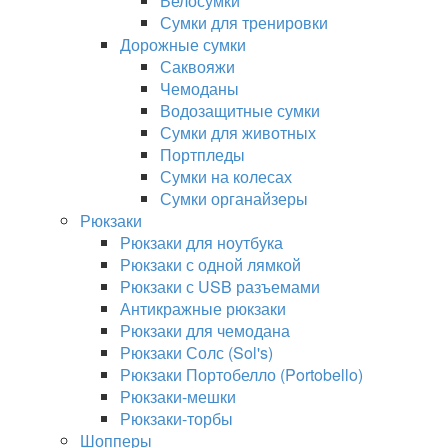
Велосумки
Сумки для тренировки
Дорожные сумки
Саквояжи
Чемоданы
Водозащитные сумки
Сумки для животных
Портпледы
Сумки на колесах
Сумки органайзеры
Рюкзаки
Рюкзаки для ноутбука
Рюкзаки с одной лямкой
Рюкзаки с USB разъемами
Антикражные рюкзаки
Рюкзаки для чемодана
Рюкзаки Солс (Sol's)
Рюкзаки Портобелло (Portobello)
Рюкзаки-мешки
Рюкзаки-торбы
Шопперы