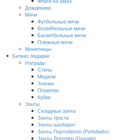
Флаги на заказ
Дождевики
Мячи
Футбольные мячи
Волейбольные мячи
Баскетбольные мячи
Пляжные мячи
Монетницы
Бизнес подарки
Награды
Стелы
Медали
Значки
Плакетки
Кубки
Зонты
Складные зонты
Зонты трости
Зонты наоборот
Зонты Портобелло (Portobello)
Зонты Допплер (Doppler)