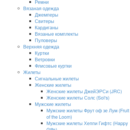
Ремни
Вязаная одежда
Джемперы
Свитеры
Кардиганы
Вязаные комплекты
Пуловеры
Верхняя одежда
Куртки
Ветровки
Флисовые куртки
Жилеты
Сигнальные жилеты
Женские жилеты
Женские жилеты ДжейЭРСи (JRC)
Женские жилеты Солс (Sol's)
Мужские жилеты
Мужские жилеты Фрут оф зе Лум (Fruit
of the Loom)
Мужские жилеты Хеппи Гифтс (Happy
Gifts)