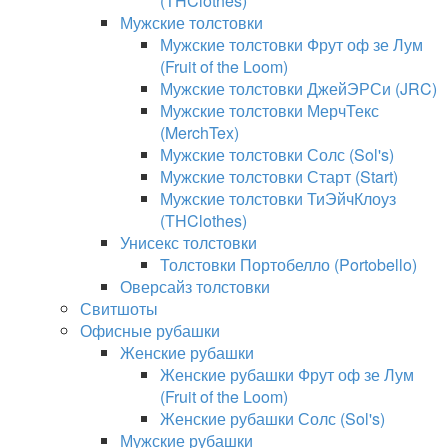
(THClothes)
Мужские толстовки
Мужские толстовки Фрут оф зе Лум
(Fruit of the Loom)
Мужские толстовки ДжейЭРСи (JRC)
Мужские толстовки МерчТекс
(MerchTex)
Мужские толстовки Солс (Sol's)
Мужские толстовки Старт (Start)
Мужские толстовки ТиЭйчКлоуз
(THClothes)
Унисекс толстовки
Толстовки Портобелло (Portobello)
Оверсайз толстовки
Свитшоты
Офисные рубашки
Женские рубашки
Женские рубашки Фрут оф зе Лум
(Fruit of the Loom)
Женские рубашки Солс (Sol's)
Мужские рубашки