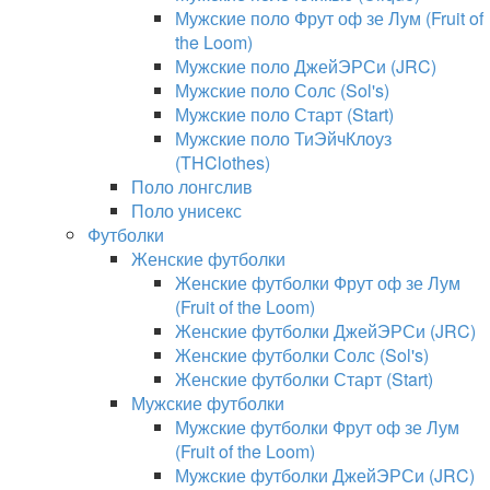
Мужские поло Фрут оф зе Лум (Fruit of
the Loom)
Мужские поло ДжейЭРСи (JRC)
Мужские поло Солс (Sol's)
Мужские поло Старт (Start)
Мужские поло ТиЭйчКлоуз
(THClothes)
Поло лонгслив
Поло унисекс
Футболки
Женские футболки
Женские футболки Фрут оф зе Лум
(Fruit of the Loom)
Женские футболки ДжейЭРСи (JRC)
Женские футболки Солс (Sol's)
Женские футболки Старт (Start)
Мужские футболки
Мужские футболки Фрут оф зе Лум
(Fruit of the Loom)
Мужские футболки ДжейЭРСи (JRC)