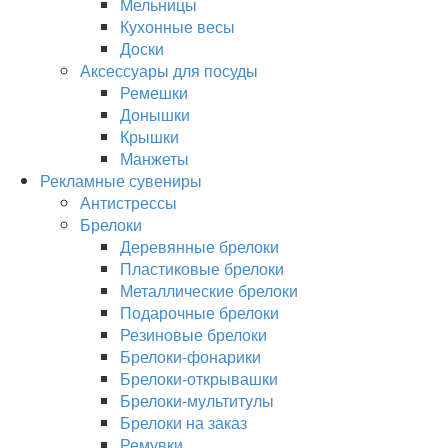
Мельницы
Кухонные весы
Доски
Аксессуары для посуды
Ремешки
Донышки
Крышки
Манжеты
Рекламные сувениры
Антистрессы
Брелоки
Деревянные брелоки
Пластиковые брелоки
Металлические брелоки
Подарочные брелоки
Резиновые брелоки
Брелоки-фонарики
Брелоки-открывашки
Брелоки-мультитулы
Брелоки на заказ
Ремувки