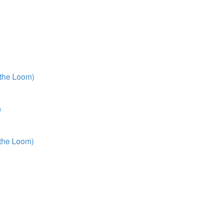
 the Loom)
)
 the Loom)
)