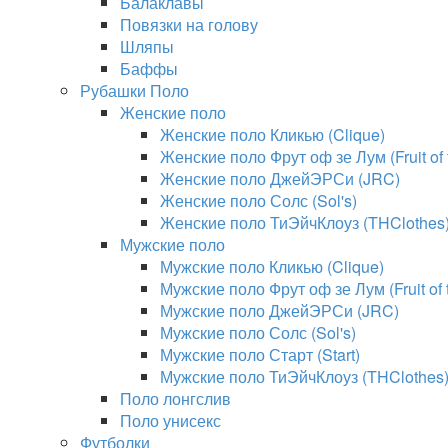
Балаклавы
Повязки на голову
Шляпы
Баффы
Рубашки Поло
Женские поло
Женские поло Кликью (Clique)
Женские поло Фрут оф зе Лум (Fruit of
Женские поло ДжейЭРСи (JRC)
Женские поло Солс (Sol's)
Женские поло ТиЭйчКлоуз (THClothes
Мужские поло
Мужские поло Кликью (Clique)
Мужские поло Фрут оф зе Лум (Fruit of
Мужские поло ДжейЭРСи (JRC)
Мужские поло Солс (Sol's)
Мужские поло Старт (Start)
Мужские поло ТиЭйчКлоуз (THClothes
Поло лонгслив
Поло унисекс
Футболки