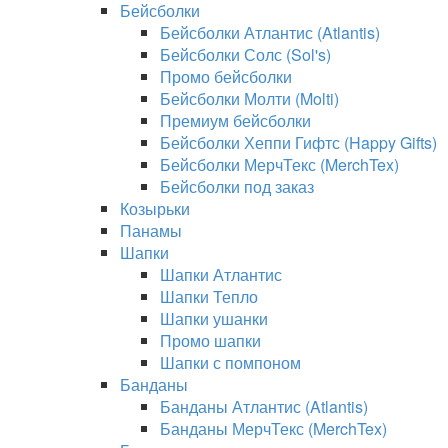
Бейсболки
Бейсболки Атлантис (Atlantis)
Бейсболки Солс (Sol's)
Промо бейсболки
Бейсболки Молти (Molti)
Премиум бейсболки
Бейсболки Хеппи Гифтс (Happy Gifts)
Бейсболки МерчТекс (MerchTex)
Бейсболки под заказ
Козырьки
Панамы
Шапки
Шапки Атлантис
Шапки Тепло
Шапки ушанки
Промо шапки
Шапки с помпоном
Банданы
Банданы Атлантис (Atlantis)
Банданы МерчТекс (MerchTex)