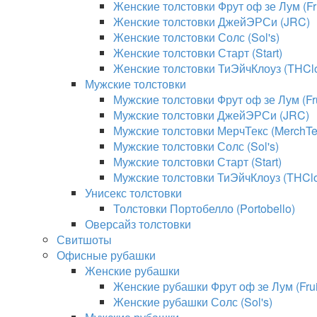
Женские толстовки Фрут оф зе Лум (Fru
Женские толстовки ДжейЭРСи (JRC)
Женские толстовки Солс (Sol's)
Женские толстовки Старт (Start)
Женские толстовки ТиЭйчКлоуз (THClo
Мужские толстовки
Мужские толстовки Фрут оф зе Лум (Fru
Мужские толстовки ДжейЭРСи (JRC)
Мужские толстовки МерчТекс (MerchTe
Мужские толстовки Солс (Sol's)
Мужские толстовки Старт (Start)
Мужские толстовки ТиЭйчКлоуз (THClo
Унисекс толстовки
Толстовки Портобелло (Portobello)
Оверсайз толстовки
Свитшоты
Офисные рубашки
Женские рубашки
Женские рубашки Фрут оф зе Лум (Fruit
Женские рубашки Солс (Sol's)